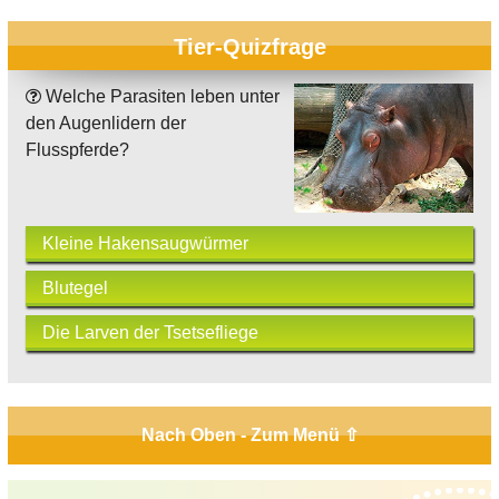
Tier-Quizfrage
Welche Parasiten leben unter
den Augenlidern der
Flusspferde?
Kleine Hakensaugwürmer
Blutegel
Die Larven der Tsetsefliege
Nach Oben - Zum Menü ⇧