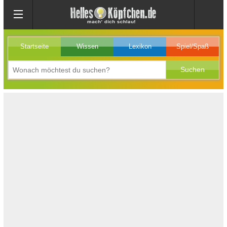
Startseite
Wissen
Lexikon
Spiel/Spaß