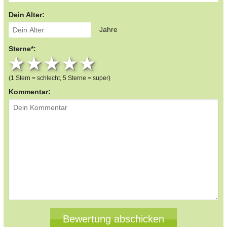
Dein Alter:
Jahre
Sterne*:
1 star
2 stars
3 stars
4 stars
5 stars
(1 Stern = schlecht, 5 Sterne = super)
Kommentar: