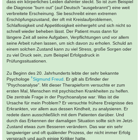
dass ein körperliches Leiden dahinter steckt. So ist zum Beispiel
die Diagnose "burn out" (auf Deutsch "ausgebrannt") eine weit
verbreitete Erscheinung. Sie beschreibt einen extremen
Erschöpfungszustand, der oft mit Kreislaufproblemen,
Schlaflosigkeit und Appetitlosigkeit einhergeht und sich nicht so
schnell wieder beheben lässt. Der Patient muss dann für
längere Zeit all seine Aufgaben, Verpflichtungen und vor allem
seine Arbeit ruhen lassen, um sich davon zu erholen. Schuld an
einem solchen Zustand kann zu viel Stress, große Sorgen oder
zu viel Druck sein, zum Beispiel Erfolgsdruck in
Prüfungssituationen.
Zu Beginn des 20. Jahrhunderts lebte der sehr bekannte
Psychologe
Sigmund Freud
. Er gilt als Erfinder der
"Psychoanalyse". Mit dieser Therapieform versuchte er zum
ersten Mal, Menschen mit psychischen Krankheiten zu helfen.
Die zentrale Frage in der Psychoanalyse war: Was ist die
Ursache für mein Problem? Er versuchte frühere Ereignisse des
Erkrankten, vor allem aus dessen Kindheit, zu analysieren. Er
redete dann ausschließlich mit dem Patienten darüber. Und
durch das Erkennen der damaligen Situation sollte sich im Jetzt-
Zustand etwas zum Besseren verändern. Das war ein sehr
langwieriger und oft quälender Prozess, der nicht immer Erfolg
versprach und auch einige Kritiker hatte.