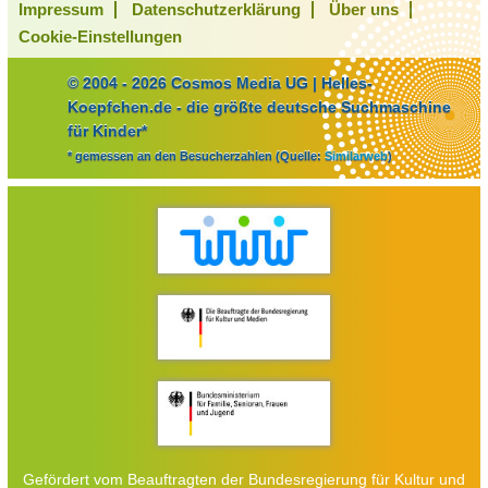
Impressum
Datenschutzerklärung
Über uns
Cookie-Einstellungen
© 2004 - 2026 Cosmos Media UG | Helles-
Koepfchen.de - die größte deutsche Suchmaschine
für Kinder*
* gemessen an den Besucherzahlen (Quelle:
Similarweb
)
Gefördert vom Beauftragten der Bundesregierung für Kultur und