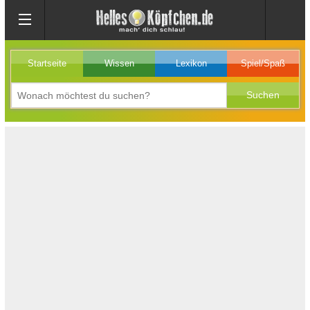
Startseite
Wissen
Lexikon
Spiel/Spaß