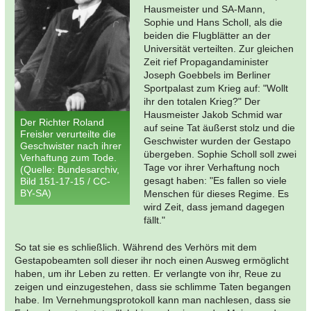
Hausmeister und SA-Mann,
Sophie und Hans Scholl, als die
beiden die Flugblätter an der
Universität verteilten. Zur gleichen
Zeit rief Propagandaminister
Joseph Goebbels im Berliner
Sportpalast zum Krieg auf: "Wollt
ihr den totalen Krieg?" Der
Hausmeister Jakob Schmid war
Der Richter Roland
auf seine Tat äußerst stolz und die
Freisler verurteilte die
Geschwister wurden der Gestapo
Geschwister nach ihrer
übergeben. Sophie Scholl soll zwei
Verhaftung zum Tode.
Tage vor ihrer Verhaftung noch
(Quelle: Bundesarchiv,
gesagt haben: "Es fallen so viele
Bild 151-17-15 / CC-
BY-SA)
Menschen für dieses Regime. Es
wird Zeit, dass jemand dagegen
fällt."
So tat sie es schließlich. Während des Verhörs mit dem
Gestapobeamten soll dieser ihr noch einen Ausweg ermöglicht
haben, um ihr Leben zu retten. Er verlangte von ihr, Reue zu
zeigen und einzugestehen, dass sie schlimme Taten begangen
habe. Im Vernehmungsprotokoll kann man nachlesen, dass sie