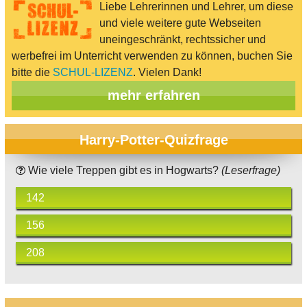
Liebe Lehrerinnen und Lehrer, um diese
und viele weitere gute Webseiten
uneingeschränkt, rechtssicher und
werbefrei im Unterricht verwenden zu können, buchen Sie
bitte die
SCHUL-LIZENZ
. Vielen Dank!
mehr erfahren
Harry-Potter-Quizfrage
Wie viele Treppen gibt es in Hogwarts?
(Leserfrage)
142
156
208