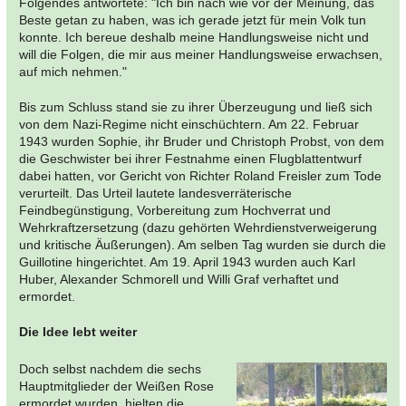
Folgendes antwortete: "Ich bin nach wie vor der Meinung, das
Beste getan zu haben, was ich gerade jetzt für mein Volk tun
konnte. Ich bereue deshalb meine Handlungsweise nicht und
will die Folgen, die mir aus meiner Handlungsweise erwachsen,
auf mich nehmen."
Bis zum Schluss stand sie zu ihrer Überzeugung und ließ sich
von dem Nazi-Regime nicht einschüchtern. Am 22. Februar
1943 wurden Sophie, ihr Bruder und Christoph Probst, von dem
die Geschwister bei ihrer Festnahme einen Flugblattentwurf
dabei hatten, vor Gericht von Richter Roland Freisler zum Tode
verurteilt. Das Urteil lautete landesverräterische
Feindbegünstigung, Vorbereitung zum Hochverrat und
Wehrkraftzersetzung (dazu gehörten Wehrdienstverweigerung
und kritische Äußerungen). Am selben Tag wurden sie durch die
Guillotine hingerichtet. Am 19. April 1943 wurden auch Karl
Huber, Alexander Schmorell und Willi Graf verhaftet und
ermordet.
Die Idee lebt weiter
Doch selbst nachdem die sechs
Hauptmitglieder der Weißen Rose
ermordet wurden, hielten die