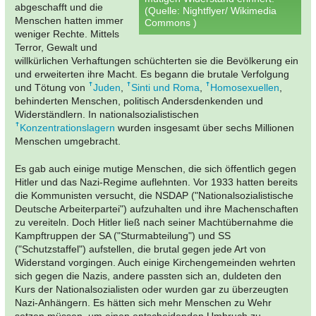
abgeschafft und die
(Quelle: Nightflyer/ Wikimedia
Menschen hatten immer
Commons )
weniger Rechte. Mittels
Terror, Gewalt und
willkürlichen Verhaftungen schüchterten sie die Bevölkerung ein
und erweiterten ihre Macht. Es begann die brutale Verfolgung
und Tötung von
Juden
,
Sinti und Roma
,
Homosexuellen
,
behinderten Menschen, politisch Andersdenkenden und
Widerständlern. In nationalsozialistischen
Konzentrationslagern
wurden insgesamt über sechs Millionen
Menschen umgebracht.
Es gab auch einige mutige Menschen, die sich öffentlich gegen
Hitler und das Nazi-Regime auflehnten. Vor 1933 hatten bereits
die Kommunisten versucht, die NSDAP ("Nationalsozialistische
Deutsche Arbeiterpartei") aufzuhalten und ihre Machenschaften
zu vereiteln. Doch Hitler ließ nach seiner Machtübernahme die
Kampftruppen der SA ("Sturmabteilung") und SS
("Schutzstaffel") aufstellen, die brutal gegen jede Art von
Widerstand vorgingen. Auch einige Kirchengemeinden wehrten
sich gegen die Nazis, andere passten sich an, duldeten den
Kurs der Nationalsozialisten oder wurden gar zu überzeugten
Nazi-Anhängern. Es hätten sich mehr Menschen zu Wehr