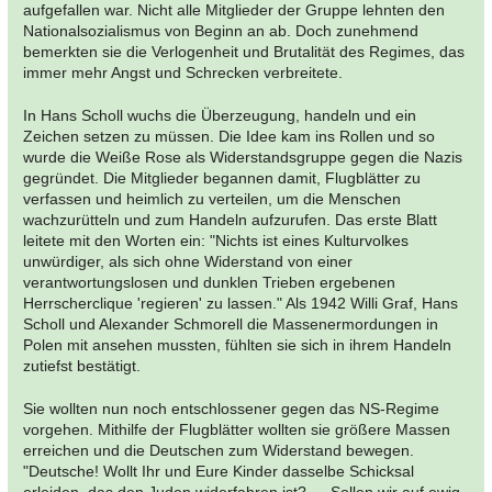
aufgefallen war. Nicht alle Mitglieder der Gruppe lehnten den
Nationalsozialismus von Beginn an ab. Doch zunehmend
bemerkten sie die Verlogenheit und Brutalität des Regimes, das
immer mehr Angst und Schrecken verbreitete.
In Hans Scholl wuchs die Überzeugung, handeln und ein
Zeichen setzen zu müssen. Die Idee kam ins Rollen und so
wurde die Weiße Rose als Widerstandsgruppe gegen die Nazis
gegründet. Die Mitglieder begannen damit, Flugblätter zu
verfassen und heimlich zu verteilen, um die Menschen
wachzurütteln und zum Handeln aufzurufen. Das erste Blatt
leitete mit den Worten ein: "Nichts ist eines Kulturvolkes
unwürdiger, als sich ohne Widerstand von einer
verantwortungslosen und dunklen Trieben ergebenen
Herrscherclique 'regieren' zu lassen." Als 1942 Willi Graf, Hans
Scholl und Alexander Schmorell die Massenermordungen in
Polen mit ansehen mussten, fühlten sie sich in ihrem Handeln
zutiefst bestätigt.
Sie wollten nun noch entschlossener gegen das NS-Regime
vorgehen. Mithilfe der Flugblätter wollten sie größere Massen
erreichen und die Deutschen zum Widerstand bewegen.
"Deutsche! Wollt Ihr und Eure Kinder dasselbe Schicksal