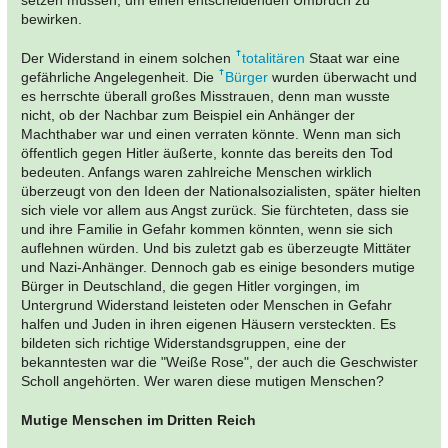
setzen müssen, um einen entscheidenden Umbruch zu
bewirken.
Der Widerstand in einem solchen
totalitären
Staat war eine
gefährliche Angelegenheit. Die
Bürger
wurden überwacht und
es herrschte überall großes Misstrauen, denn man wusste
nicht, ob der Nachbar zum Beispiel ein Anhänger der
Machthaber war und einen verraten könnte. Wenn man sich
öffentlich gegen Hitler äußerte, konnte das bereits den Tod
bedeuten. Anfangs waren zahlreiche Menschen wirklich
überzeugt von den Ideen der Nationalsozialisten, später hielten
sich viele vor allem aus Angst zurück. Sie fürchteten, dass sie
und ihre Familie in Gefahr kommen könnten, wenn sie sich
auflehnen würden. Und bis zuletzt gab es überzeugte Mittäter
und Nazi-Anhänger. Dennoch gab es einige besonders mutige
Bürger in Deutschland, die gegen Hitler vorgingen, im
Untergrund Widerstand leisteten oder Menschen in Gefahr
halfen und Juden in ihren eigenen Häusern versteckten. Es
bildeten sich richtige Widerstandsgruppen, eine der
bekanntesten war die "Weiße Rose", der auch die Geschwister
Scholl angehörten. Wer waren diese mutigen Menschen?
Mutige Menschen im Dritten Reich