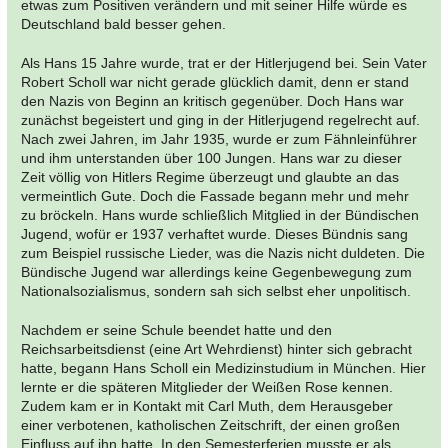
etwas zum Positiven verändern und mit seiner Hilfe würde es
Deutschland bald besser gehen.
Als Hans 15 Jahre wurde, trat er der Hitlerjugend bei. Sein Vater
Robert Scholl war nicht gerade glücklich damit, denn er stand
den Nazis von Beginn an kritisch gegenüber. Doch Hans war
zunächst begeistert und ging in der Hitlerjugend regelrecht auf.
Nach zwei Jahren, im Jahr 1935, wurde er zum Fähnleinführer
und ihm unterstanden über 100 Jungen. Hans war zu dieser
Zeit völlig von Hitlers Regime überzeugt und glaubte an das
vermeintlich Gute. Doch die Fassade begann mehr und mehr
zu bröckeln. Hans wurde schließlich Mitglied in der Bündischen
Jugend, wofür er 1937 verhaftet wurde. Dieses Bündnis sang
zum Beispiel russische Lieder, was die Nazis nicht duldeten. Die
Bündische Jugend war allerdings keine Gegenbewegung zum
Nationalsozialismus, sondern sah sich selbst eher unpolitisch.
Nachdem er seine Schule beendet hatte und den
Reichsarbeitsdienst (eine Art Wehrdienst) hinter sich gebracht
hatte, begann Hans Scholl ein Medizinstudium in München. Hier
lernte er die späteren Mitglieder der Weißen Rose kennen.
Zudem kam er in Kontakt mit Carl Muth, dem Herausgeber
einer verbotenen, katholischen Zeitschrift, der einen großen
Einfluss auf ihn hatte. In den Semesterferien musste er als