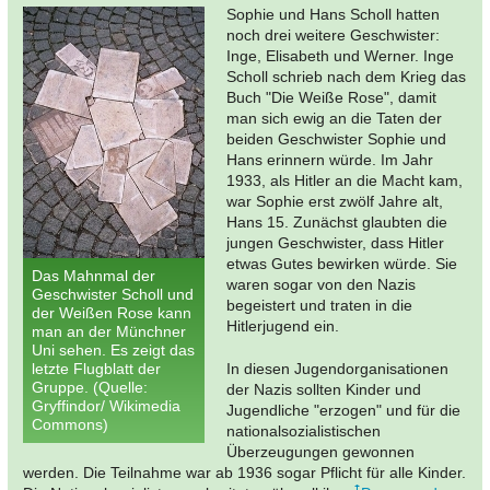
Sophie und Hans Scholl hatten
noch drei weitere Geschwister:
Inge, Elisabeth und Werner. Inge
Scholl schrieb nach dem Krieg das
Buch "Die Weiße Rose", damit
man sich ewig an die Taten der
beiden Geschwister Sophie und
Hans erinnern würde. Im Jahr
1933, als Hitler an die Macht kam,
war Sophie erst zwölf Jahre alt,
Hans 15. Zunächst glaubten die
jungen Geschwister, dass Hitler
etwas Gutes bewirken würde. Sie
Das Mahnmal der
waren sogar von den Nazis
Geschwister Scholl und
begeistert und traten in die
der Weißen Rose kann
Hitlerjugend ein.
man an der Münchner
Uni sehen. Es zeigt das
letzte Flugblatt der
In diesen Jugendorganisationen
Gruppe. (Quelle:
der Nazis sollten Kinder und
Gryffindor/ Wikimedia
Jugendliche "erzogen" und für die
Commons)
nationalsozialistischen
Überzeugungen gewonnen
werden. Die Teilnahme war ab 1936 sogar Pflicht für alle Kinder.