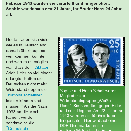
Februar 1943 wurden sie verurteilt und hingerichtet.
Sophie war damals erst 21 Jahre, ihr Bruder Hans 24 Jahre
alt.
Heute fragen sich viele,
wie es in Deutschland
damals überhaupt so
weit kommen konnte
und warum es möglich
war, dass der
Diktator
Adolf Hitler so viel Macht
erlangte. Hätten die
Deutschen nicht mehr
Widerstand gegen die
Sophie und Hans Scholl waren
Nationalsozialisten
Mitglieder der
leisten können und
Widerstandsgruppe „Weiße
Rose“. Sie kämpften gegen Hitler
müssen? Als die Nazis
und sein Regime. Am 22. Februar
1933 an die Macht
1943 wurden sie für ihre Taten
kamen, wurde
hingerichtet. Hier wird auf einer
schrittweise die
DDR-Briefmarke an ihren
Demokratie
mutigen Widerstand erinnert.