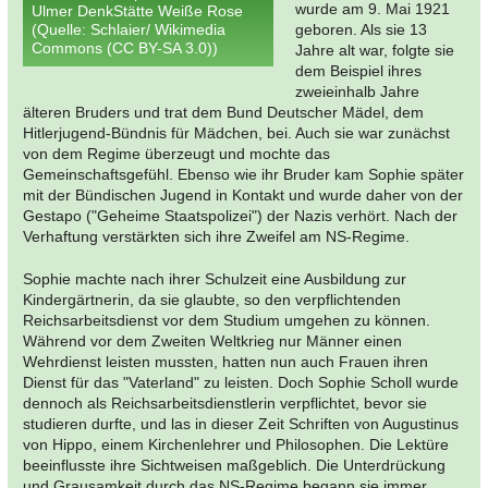
wurde am 9. Mai 1921
Ulmer DenkStätte Weiße Rose
(Quelle: Schlaier/ Wikimedia
geboren. Als sie 13
Commons (CC BY-SA 3.0))
Jahre alt war, folgte sie
dem Beispiel ihres
zweieinhalb Jahre
älteren Bruders und trat dem Bund Deutscher Mädel, dem
Hitlerjugend-Bündnis für Mädchen, bei. Auch sie war zunächst
von dem Regime überzeugt und mochte das
Gemeinschaftsgefühl. Ebenso wie ihr Bruder kam Sophie später
mit der Bündischen Jugend in Kontakt und wurde daher von der
Gestapo ("Geheime Staatspolizei") der Nazis verhört. Nach der
Verhaftung verstärkten sich ihre Zweifel am NS-Regime.
Sophie machte nach ihrer Schulzeit eine Ausbildung zur
Kindergärtnerin, da sie glaubte, so den verpflichtenden
Reichsarbeitsdienst vor dem Studium umgehen zu können.
Während vor dem Zweiten Weltkrieg nur Männer einen
Wehrdienst leisten mussten, hatten nun auch Frauen ihren
Dienst für das "Vaterland" zu leisten. Doch Sophie Scholl wurde
dennoch als Reichsarbeitsdienstlerin verpflichtet, bevor sie
studieren durfte, und las in dieser Zeit Schriften von Augustinus
von Hippo, einem Kirchenlehrer und Philosophen. Die Lektüre
beeinflusste ihre Sichtweisen maßgeblich. Die Unterdrückung
und Grausamkeit durch das NS-Regime begann sie immer