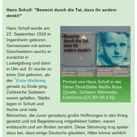
Hans Scholl: "Beweist durch die Tat, dass ihr anders
denkt!"
Hans Scholl wurde am
22. September 1918 in
Ingersheim geboren.
Gemeinsam mit seinen
Geschwistern wuchs er
zunächst in
Ludwigsburg und dann
in Ulm auf. Er wurde zu
einer Zeit geboren, als
der
Erste Weltkrieg
Portrait von Hans Scholl in der
gerade zu Ende ging.
Ulmer DenkStätte Weiße Rose
Zahlreiche Soldaten
(Quelle: Schlaier/ Wikimedia
Commons (CC BY-SA 3.0))
waren gefallen, Städte
lagen in Schutt und
Asche und viele
Menschen, die zuvor geradezu große Hoffnungen in den Krieg
gesetzt und mit Begeisterung mitgefiebert hatten, waren
enttäuscht und am Boden zerstört. Diese Stimmung trug später
dazu bei, dass einige Deutsche glaubten, Hitler könne wirklich