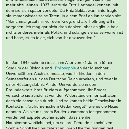
mehr abzulehnen. 1937 lernte sie Fritz Hartnagel kennen, mit
dem sie sich später verlobte. Da Fritz Soldat war, hinterfragte
sie immer wieder seine Taten. In einem Brief an ihn schrieb sie:
"Manchmal graut mir vor dem Krieg, und alle Hoffnung will mir
vergehen. Ich mag gar nicht dran denken, aber es gibt ja bald
nichts anderes mehr als Politik, und solange sie so verworren ist
und böse, ist es feige, sich von ihr abzuwenden."
Im Juni 1942 schrieb sie sich im Alter von 21 Jahren für ein
Studium der Biologie und
Philosophie
an der Münchner
Universität ein. Auch sie musste, wie ihr Bruder, in den
Semesterferien für das Deutsche Reich arbeiten, und zwar in
einer Rüstungsfabrik. An der Uni wurde sie in den
Freundeskreis ihres Bruders aufgenommen. Ihr Bruder
versuchte sie zunächst von den Widerständlern fernzuhalten,
doch sie setzte sich durch. Und so kamen beide Geschwister in
Kontakt mit "aufrührerischem Gedankengut", wie es die Nazis
nannten. Als sie mit ihrem Bruder zusammen festgenommen
wurde, behauptete Sophie später, dass sie die
Hauptverantwortliche sei, um so ihre Freunde zu schützen.
Sophie Scholl hielt bis zuletzt an ihren Überzeugungen fest.