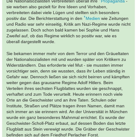
Die Nationalsozialisten verbreiteten überall ihre
Propaganda
-
sie warben also gezielt für ihre Ideen und Vorhaben,
verbreiteten dabei viele Lügen und stellten sich besonders
positiv dar. Die Berichterstattung in den
Medien
wie Zeitungen
und Radio war sehr einseitig, Kritik am Nazi-Regime wurde nicht
zugelassen. Doch schon bald kamen bei Sophie und Hans
Zweifel auf, ob das Regime wirklich so positiv war, wie es
überall dargestellt wurde.
Sie bekamen immer mehr von dem Terror und den Gräueltaten
der Nationalsozialisten mit und wurden später von Kritikern zu
Widerständlern. Das erforderte viel Mut - sie mussten immer
vorsichtiger sein, denn sie wussten, dass ihr Leben ständig in
Gefahr war. Dennoch ließen sie sich nicht beirren und kämpften
weiter gegen das grausame Regime Adolf Hitlers. Beim
Verteilen ihres sechsten Flugblattes wurden sie geschnappt,
verhaftet und zum Tode verurteilt. Heute erinnern noch viele
Orte an die Geschwister und an ihre Taten. Schulen oder
Institute, Straßen und Plätze tragen ihren Namen, damit man
sich immer an sie erinnern wird. An der Universität in München
wurde ein ganz besonderes Mahnmal errichtet. Es wurde der
Geschwister-Scholl-Platz erbaut, auf dessen Boden das letzte
Flugblatt aus Stein verewigt wurde. Die Gräber der Geschwister
befinden sich auf dem Friedhof Perlacher Forst.