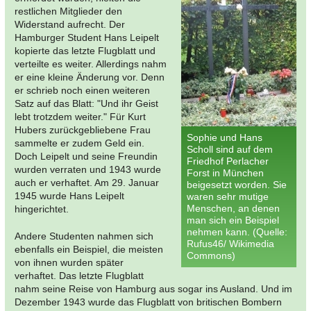
restlichen Mitglieder den
Widerstand aufrecht. Der
Hamburger Student Hans Leipelt
kopierte das letzte Flugblatt und
verteilte es weiter. Allerdings nahm
er eine kleine Änderung vor. Denn
er schrieb noch einen weiteren
Satz auf das Blatt: "Und ihr Geist
lebt trotzdem weiter." Für Kurt
Hubers zurückgebliebene Frau
Sophie und Hans
sammelte er zudem Geld ein.
Scholl sind auf dem
Doch Leipelt und seine Freundin
Friedhof Perlacher
wurden verraten und 1943 wurde
Forst in München
auch er verhaftet. Am 29. Januar
beigesetzt worden. Sie
1945 wurde Hans Leipelt
waren sehr mutige
Menschen, an denen
hingerichtet.
man sich ein Beispiel
nehmen kann. (Quelle:
Andere Studenten nahmen sich
Rufus46/ Wikimedia
ebenfalls ein Beispiel, die meisten
Commons)
von ihnen wurden später
verhaftet. Das letzte Flugblatt
nahm seine Reise von Hamburg aus sogar ins Ausland. Und im
Dezember 1943 wurde das Flugblatt von britischen Bombern