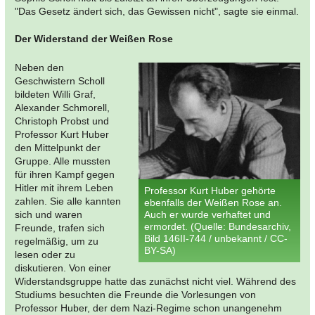
"Das Gesetz ändert sich, das Gewissen nicht", sagte sie einmal.
Der Widerstand der Weißen Rose
Neben den
Geschwistern Scholl
bildeten Willi Graf,
Alexander Schmorell,
Christoph Probst und
Professor Kurt Huber
den Mittelpunkt der
Gruppe. Alle mussten
für ihren Kampf gegen
Hitler mit ihrem Leben
Professor Kurt Huber gehörte
zahlen. Sie alle kannten
ebenfalls der Weißen Rose an.
sich und waren
Auch er wurde verhaftet und
ermordet. (Quelle: Bundesarchiv,
Freunde, trafen sich
Bild 146II-744 / unbekannt / CC-
regelmäßig, um zu
BY-SA)
lesen oder zu
diskutieren. Von einer
Widerstandsgruppe hatte das zunächst nicht viel. Während des
Studiums besuchten die Freunde die Vorlesungen von
Professor Huber, der dem Nazi-Regime schon unangenehm