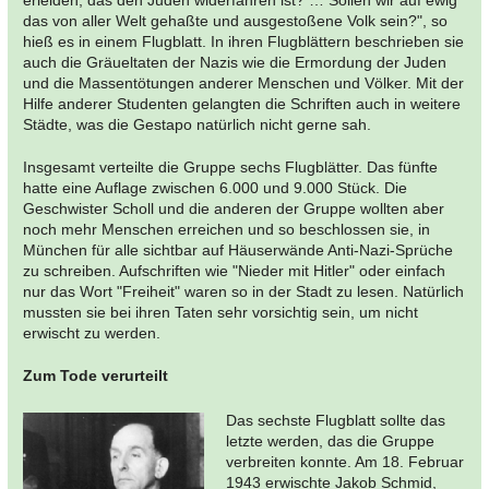
erleiden, das den Juden widerfahren ist? … Sollen wir auf ewig
das von aller Welt gehaßte und ausgestoßene Volk sein?", so
hieß es in einem Flugblatt. In ihren Flugblättern beschrieben sie
auch die Gräueltaten der Nazis wie die Ermordung der Juden
und die Massentötungen anderer Menschen und Völker. Mit der
Hilfe anderer Studenten gelangten die Schriften auch in weitere
Städte, was die Gestapo natürlich nicht gerne sah.
Insgesamt verteilte die Gruppe sechs Flugblätter. Das fünfte
hatte eine Auflage zwischen 6.000 und 9.000 Stück. Die
Geschwister Scholl und die anderen der Gruppe wollten aber
noch mehr Menschen erreichen und so beschlossen sie, in
München für alle sichtbar auf Häuserwände Anti-Nazi-Sprüche
zu schreiben. Aufschriften wie "Nieder mit Hitler" oder einfach
nur das Wort "Freiheit" waren so in der Stadt zu lesen. Natürlich
mussten sie bei ihren Taten sehr vorsichtig sein, um nicht
erwischt zu werden.
Zum Tode verurteilt
Das sechste Flugblatt sollte das
letzte werden, das die Gruppe
verbreiten konnte. Am 18. Februar
1943 erwischte Jakob Schmid,