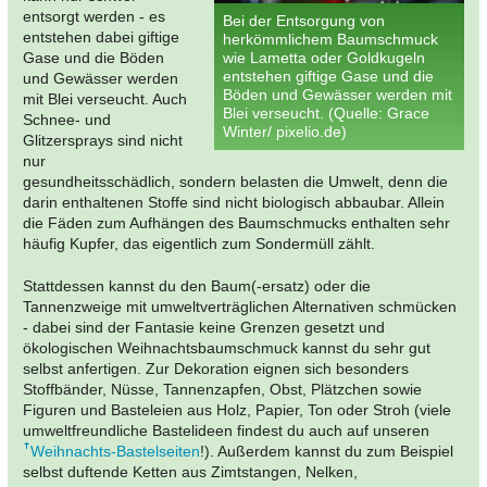
entsorgt werden - es
Bei der Entsorgung von
entstehen dabei giftige
herkömmlichem Baumschmuck
Gase und die Böden
wie Lametta oder Goldkugeln
entstehen giftige Gase und die
und Gewässer werden
Böden und Gewässer werden mit
mit Blei verseucht. Auch
Blei verseucht. (Quelle: Grace
Schnee- und
Winter/ pixelio.de)
Glitzersprays sind nicht
nur
gesundheitsschädlich, sondern belasten die Umwelt, denn die
darin enthaltenen Stoffe sind nicht biologisch abbaubar. Allein
die Fäden zum Aufhängen des Baumschmucks enthalten sehr
häufig Kupfer, das eigentlich zum Sondermüll zählt.
Stattdessen kannst du den Baum(-ersatz) oder die
Tannenzweige mit umweltverträglichen Alternativen schmücken
- dabei sind der Fantasie keine Grenzen gesetzt und
ökologischen Weihnachtsbaumschmuck kannst du sehr gut
selbst anfertigen. Zur Dekoration eignen sich besonders
Stoffbänder, Nüsse, Tannenzapfen, Obst, Plätzchen sowie
Figuren und Basteleien aus Holz, Papier, Ton oder Stroh (viele
umweltfreundliche Bastelideen findest du auch auf unseren
Weihnachts-Bastelseiten
!). Außerdem kannst du zum Beispiel
selbst duftende Ketten aus Zimtstangen, Nelken,