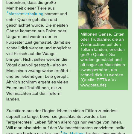
bedenken, dass die große
Mehrheit dieser Tiere aus
Massentierhaltung
stammt und
unter Qualen gehalten und
geschlachtet wurde. Die meisten
Gänse kommen aus Polen oder
Millionen Gänse, Enten
Ungarn und werden dort in
oder Truthähne, die an
kürzester Zeit gemästet, damit sie
Weihnachten auf den
schnell dick werden und möglichst
Tellern landen, erleiden
viel Fleisch auf die Waage
große Qualen. Sie
bringen. Nicht selten werden die
werden gemästet und
oft sogar an Maschinen
Vögel qualvoll gestopft - also an
zwangsernährt, um
Maschinen zwangsweise ernährt -
schnell dick zu werden.
und bei lebendigem Leib gerupft.
(Quelle: PETA e.V./
Ähnlich schlimm ergeht es vielen
www.peta.de)
Enten und Truthähnen, die zu
Weihnachten auf den Tellern
landen.
Zuchttiere aus der Region leben in vielen Fällen zumindest
doppelt so lange, bevor sie geschlachtet werden. Ein
"artgerechtes" Leben führen allerdings nur wenige von ihnen.
Will man also nicht auf den Weihnachtsbraten verzichten, sollte
man am besten ein Tier aus
Bio-Haltung
kaufen - hier werden