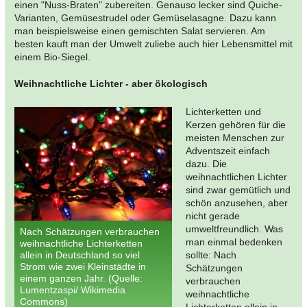
einen "Nuss-Braten" zubereiten. Genauso lecker sind Quiche-
Varianten, Gemüsestrudel oder Gemüselasagne. Dazu kann
man beispielsweise einen gemischten Salat servieren. Am
besten kauft man der Umwelt zuliebe auch hier Lebensmittel mit
einem Bio-Siegel.
Weihnachtliche Lichter - aber ökologisch
Lichterketten und
Kerzen gehören für die
meisten Menschen zur
Adventszeit einfach
dazu. Die
weihnachtlichen Lichter
sind zwar gemütlich und
schön anzusehen, aber
nicht gerade
umweltfreundlich. Was
Nach Schätzungen verbrauchen
man einmal bedenken
weihnachtliche Lichterketten
allein in Deutschland so viel
sollte: Nach
Strom wie zwei Kleinstädte in
Schätzungen
einem ganzen Jahr. (Quelle:
verbrauchen
Lumentzaspi/ Wikimedia
weihnachtliche
Commons)
Lichterketten allein in