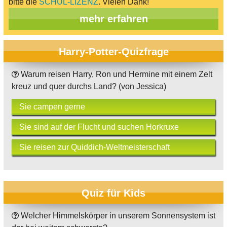
bitte die
SCHUL-LIZENZ
. Vielen Dank!
mehr erfahren
Harry-Potter-Quizfrage
Warum reisen Harry, Ron und Hermine mit einem Zelt
kreuz und quer durchs Land? (von Jessica)
Sie campen gerne
Sie sind auf der Flucht und suchen Horkruxe
Sie reisen zur Quiddich-Weltmeisterschaft
Quiz für Kids
Welcher Himmelskörper in unserem Sonnensystem ist