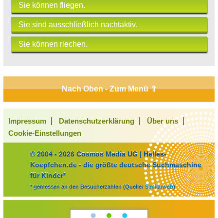
Sie können fliegen.
Sie sind ausschließlich nachtaktiv.
Sie können riechen.
Nach Oben - Zum Menü ⇧
Impressum
Datenschutzerklärung
Über uns
Cookie-Einstellungen
© 2004 - 2026 Cosmos Media UG | Helles-
Koepfchen.de - die größte deutsche Suchmaschine
für Kinder*
* gemessen an den Besucherzahlen (Quelle:
Similarweb
)