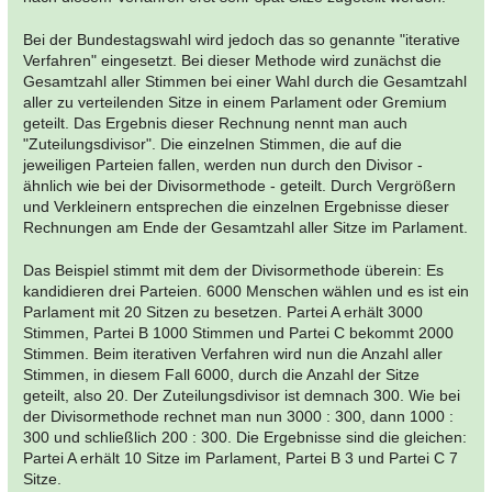
Bei der Bundestagswahl wird jedoch das so genannte "iterative
Verfahren" eingesetzt. Bei dieser Methode wird zunächst die
Gesamtzahl aller Stimmen bei einer Wahl durch die Gesamtzahl
aller zu verteilenden Sitze in einem Parlament oder Gremium
geteilt. Das Ergebnis dieser Rechnung nennt man auch
"Zuteilungsdivisor". Die einzelnen Stimmen, die auf die
jeweiligen Parteien fallen, werden nun durch den Divisor -
ähnlich wie bei der Divisormethode - geteilt. Durch Vergrößern
und Verkleinern entsprechen die einzelnen Ergebnisse dieser
Rechnungen am Ende der Gesamtzahl aller Sitze im Parlament.
Das Beispiel stimmt mit dem der Divisormethode überein: Es
kandidieren drei Parteien. 6000 Menschen wählen und es ist ein
Parlament mit 20 Sitzen zu besetzen. Partei A erhält 3000
Stimmen, Partei B 1000 Stimmen und Partei C bekommt 2000
Stimmen. Beim iterativen Verfahren wird nun die Anzahl aller
Stimmen, in diesem Fall 6000, durch die Anzahl der Sitze
geteilt, also 20. Der Zuteilungsdivisor ist demnach 300. Wie bei
der Divisormethode rechnet man nun 3000 : 300, dann 1000 :
300 und schließlich 200 : 300. Die Ergebnisse sind die gleichen:
Partei A erhält 10 Sitze im Parlament, Partei B 3 und Partei C 7
Sitze.