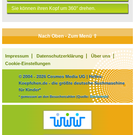
Sie können ihren Kopf um 360° drehen.
Nach Oben - Zum Menü ⇧
Impressum
Datenschutzerklärung
Über uns
Cookie-Einstellungen
© 2004 - 2026 Cosmos Media UG | Helles-
Koepfchen.de - die größte deutsche Suchmaschine
für Kinder*
* gemessen an den Besucherzahlen (Quelle:
Similarweb
)