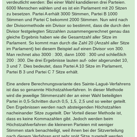
verdeutlicht werden: Bei einer Wahl kandidieren drei Parteien.
6000 Menschen wählen und es ist ein Parlament mit 20 Sitzen
zu besetzen. Partei A erhält 3000 Stimmen, Partei B 1000
Stimmen und Partei C bekommt 2000 Stimmen. Nun wird nach
der Divisormethode ein Divisor so bestimmt, dass die durch den
Divisor festgelegten Sitzzahlen zusammengerechnet genau das
gleiche Ergebnis haben wie die Gesamtzahl aller Sitze im
Parlament. So kommt man durch die Zahl 20 (Anzahl aller Sitze
im Parlament) bei diesem Beispiel auf einen Divisor von 300.
Man rechnet also 3000 : 300, dann 1000 : 300 und schließlich
200 : 300. Die drei Ergebnisse lauten auf- oder abgerundet 10,
3 und 7. Dies bedeutet, dass Partei A 10 Sitze im Parlament,
Partei B 3 und Partei C 7 Sitze erhält.
Eine andere Berechnungsvariante des Sainte-Laguë-Verfahrens
ist das so genannte Höchstzahlverfahren. In dieser Methode
wird die jeweilige Stimmenzahl der an einer Wahl beteiligten
Partei in 0,5-Schritten durch 0,5, 1,5, 2,5 und so weiter geteilt.
Den Ergebnissen werden nach absteigenden Höchstzahlen
nacheinander Sitze zugeteilt. Der Vorteil dieser Methode ist,
dass es keine Kommazahlen gibt. Jedoch werden beim
Höchstzahlverfahren die kleineren Parteien mit weniger
Stimmen stark benachteiligt, weil ihnen bei der Sitzverteilung
nach diesem Verfahren erst sehr spät Sitze zugeteilt werden.