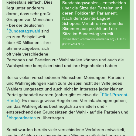
keinesfalls einfach. Dies
Bundestagswahlen - entscheiden
liegt unter anderem
über die Sitze der Parteien und
deren Politiker im Parlament.
daran, dass sehr große
Nach dem Sainte-Laguë/
Gruppen von Menschen
Schepers-Verfahren werden die
- bei der deutschen
Stimmen ausgezählt und die
Bundestagswahl
sind
Sitze im Bundestag verteilt.
es zum Beispiel weit
Tobias Koch /commons.wikimedia.org - OTRS
über 60 Millionen - ihre
(CC BY-SA 3.0)
Stimme abgeben, sich
oft viele verschiedene
Personen und Parteien zur Wahl stellen können und auch die
Wahlsysteme kompliziert sind und ihre Eigenheiten haben.
Bei so vielen verschiedenen Menschen, Meinungen, Parteien
und Wahlregelungen kann zum Beispiel nicht der Wille jedes
Wählers umgesetzt und auch nicht im Interesse jeder kleinen
Partei gehandelt werden (daher gibt es etwa die
Fünf-Prozent-
Hürde
). Es muss gewisse Regeln und Vereinfachungen geben,
um das Wahlergebnis bestmöglich zu ermitteln und -
entsprechend den Grundsätzen der Wahl - auf die Parteien und
Abgeordneten
zu übertragen.
Somit wurden bereits viele verschiedene Verfahren entwickelt,
um bei Wahlen die abgegebenen Stimmen möglichst genau zu