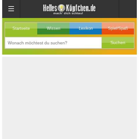
Startseite
Wissen
Lexikon
Spiel/Spaß