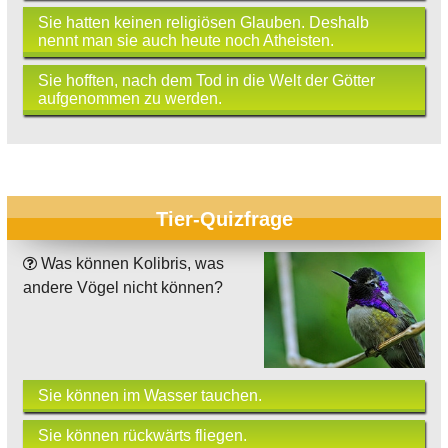
Sie hatten keinen religiösen Glauben. Deshalb
nennt man sie auch heute noch Atheisten.
Sie hofften, nach dem Tod in die Welt der Götter
aufgenommen zu werden.
Tier-Quizfrage
Was können Kolibris, was
andere Vögel nicht können?
Sie können im Wasser tauchen.
Sie können rückwärts fliegen.