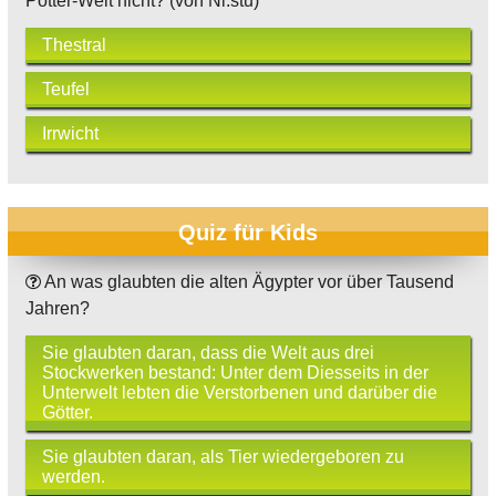
Potter-Welt nicht? (von Ni.stu)
Thestral
Teufel
Irrwicht
Quiz für Kids
An was glaubten die alten Ägypter vor über Tausend
Jahren?
Sie glaubten daran, dass die Welt aus drei
Stockwerken bestand: Unter dem Diesseits in der
Unterwelt lebten die Verstorbenen und darüber die
Götter.
Sie glaubten daran, als Tier wiedergeboren zu
werden.