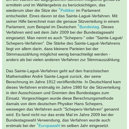
ermitteln und im Wahlergebnis zu berücksichtigen, das
wiederum über die Sitze der
Politiker
im Parlament
entscheidet. Eines davon ist das Sainte-Laguë-Verfahren. Mit
seiner Hilfe berechnet man die genaue Sitzverteilung in einem
Parlament, zum Beispiel im Deutschen
Bundestag
. Dieses
Verfahren wird seit dem Jahr 2009 bei der Bundestagswahl
eingesetzt. Man nennt es auch "Schepers-" oder "Sainte-Laguë/
Schepers-Verfahren". Die Stärke des Sainte-Laguë-Verfahrens
liegt vor allem darin, dass kleinere Parteien bei der
Stimmauszählung möglichst wenig benachteiligt werden -
anders als bei vielen anderen Verfahren zur Stimmauszählung.
Das Sainte-Laguë-Verfahren geht auf den französischen
Mathematiker André Sainte-Laguë zurück, der seine
Berechnung im Jahre 1912 veröffentlichte. In Deutschland kam
dieses Verfahren erstmalig im Jahre 1980 für die Sitzverteilung
in den Ausschüssen und Gremien des Bundestages zum
Einsatz. Vorgeschlagen wurde diese Berechnungsmethode
damals von dem deutschen Physiker Hans Schepers,
weswegen das Verfahren auch "Schepers-Verfahren" genannt
wird. Es fand nicht nur das erste Mal im Jahre 2009 bei der
Bundestagswahl
Verwendung, das Verfahren wurde auch
erstmals bei der
Europawahl
im selben Jahr eingesetzt.