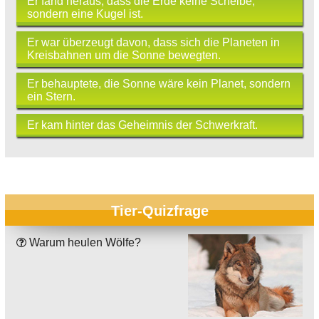
Er fand heraus, dass die Erde keine Scheibe,
sondern eine Kugel ist.
Er war überzeugt davon, dass sich die Planeten in
Kreisbahnen um die Sonne bewegten.
Er behauptete, die Sonne wäre kein Planet, sondern
ein Stern.
Er kam hinter das Geheimnis der Schwerkraft.
Tier-Quizfrage
Warum heulen Wölfe?