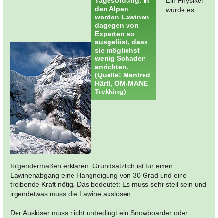
Tagesordung. In
Ein Physiker
den Alpen
würde es
werden Lawinen
dagegen von
Experten so
ausgelöst, dass
sie möglichst
wenig Schaden
anrichten.
(Quelle: Manfred
Härtl, OM-MANE
Trekking)
folgendermaßen erklären: Grundsätzlich ist für einen
Lawinenabgang eine Hangneigung von 30 Grad und eine
treibende Kraft nötig. Das bedeutet: Es muss sehr steil sein und
irgendetwas muss die Lawine auslösen.
Der Auslöser muss nicht unbedingt ein Snowboarder oder