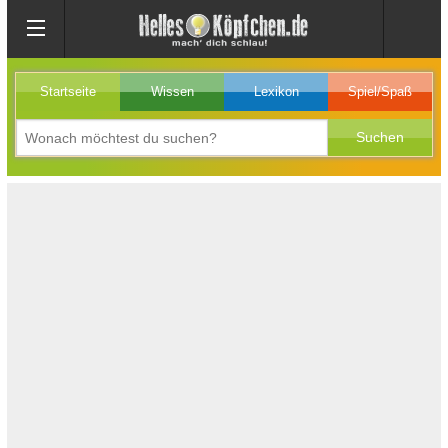
Startseite
Wissen
Lexikon
Spiel/Spaß