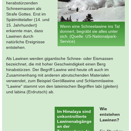
herabstürzenden
Schneemassen als
Strafe Gottes. Erst im
Spätmittelalter (14. und
15. Jahrhundert)
Wenn eine Schneelawine ins Tal
erkannte man, dass
donnert, begräbt sie alles unter
Lawinen durch
sich. (Quelle: US-Nationalpark-
Service)
natürliche Ereignisse
entstehen.
Als Lawinen werden gigantische Schnee- oder Eismassen
bezeichnet, die mit hoher Geschwindigkeit einen Berg
hinabstürzen. Der Begriff Lawine wird heute oft auch im
Zusammenhang mit anderen abrutschenden Materialen
verwendet, zum Beispiel Gerölllawine und Schlammlawine.
"Lawine" stammt von den lateinischen Begriffen labi (gleiten)
und labina (Erdrutsch) ab.
Wie
Im Himalaya sind
entstehen
unkontrollierte
Lawinen?
Lawinenabgänge
an der