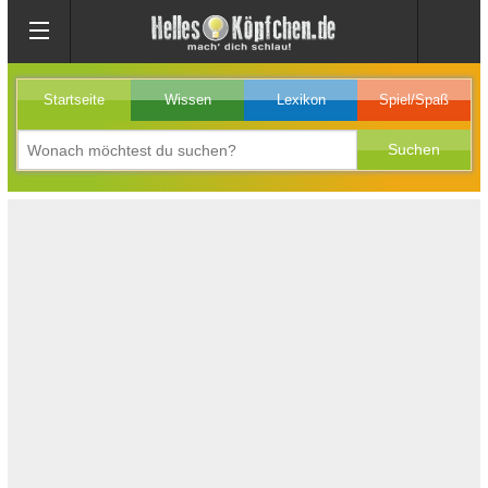
Startseite
Wissen
Lexikon
Spiel/Spaß