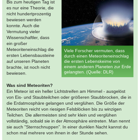
Bis zum heutigen Tag ist
es nur eine Theorie, die
nicht hundertprozentig
bewiesen werden
konnte. Auch die
Vermutung vieler
Wissenschaftler, dass
ein großer
Meteoriteneinschlag die
Viele Forscher vermuten, dass
ersten Lebensbausteine
durch einen Meteoriteneinschlag
auf unseren Planeten
die ersten Lebenskeime von
einem anderen Planeten zur Erde
brachte, ist noch nicht
gelangten. (Quelle: DLR)
bewiesen.
Was sind Meteoriten?
Ein Meteor ist ein heller Lichtstreifen am Himmel - ausgelöst
von Eis- und Staubteilchen oder größeren Staubbrocken, die in
die Erdatmosphäre gelangen und verglühen. Die Größe der
Meteoriten reicht von riesigen Felsblöcken bis zu winzigen
Teilchen. Die allermeisten sind sehr klein und verglühen
vollständig, sobald sie in der Atmosphäre eintreten. Man nennt
sie auch "Sternschnuppen". In einer dunklen Nacht kannst du
schon mal mehrere von ihnen in der Stunde sehen.