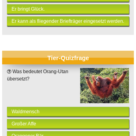
Er bringt Glück.
Er kann als fliegender Briefträger eingesetzt werden.
Tier-Quizfrage
Was bedeutet Orang-Utan
übersetzt?
Waldmensch
Großer Affe
Orangener Bär