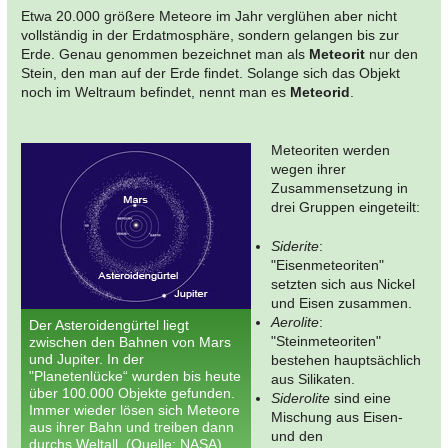
Etwa 20.000 größere Meteore im Jahr verglühen aber nicht
vollständig in der Erdatmosphäre, sondern gelangen bis zur
Erde. Genau genommen bezeichnet man als
Meteorit
nur den
Stein, den man auf der Erde findet. Solange sich das Objekt
noch im Weltraum befindet, nennt man es
Meteorid
.
Meteoriten werden
wegen ihrer
Zusammensetzung in
drei Gruppen eingeteilt:
Siderite
:
"Eisenmeteoriten"
setzten sich aus Nickel
und Eisen zusammen.
Aerolite
:
Der Asteroidengürtel liegt
"Steinmeteoriten"
zwischen den Bahnen von Mars
und Jupiter. In der
bestehen hauptsächlich
"Planetenlücke“ wurden bis heute
aus Silikaten.
über 100.000 Objekte gefunden.
Siderolite
sind eine
Immer wieder lösen sich Meteore
Mischung aus Eisen-
aus ihrer Bahn und treiben dann
und den
durchs Weltall. (Quelle: NASA)