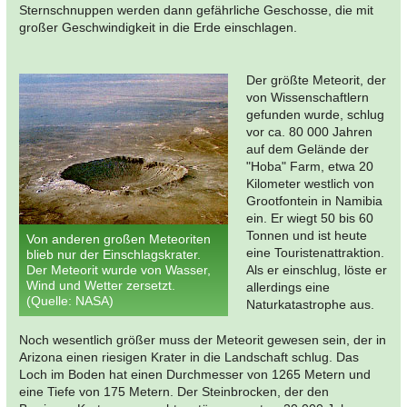
Sternschnuppen werden dann gefährliche Geschosse, die mit
großer Geschwindigkeit in die Erde einschlagen.
Der größte Meteorit, der
von Wissenschaftlern
gefunden wurde, schlug
vor ca. 80 000 Jahren
auf dem Gelände der
"Hoba" Farm, etwa 20
Kilometer westlich von
Grootfontein in Namibia
ein. Er wiegt 50 bis 60
Tonnen und ist heute
Von anderen großen Meteoriten
eine Touristenattraktion.
blieb nur der Einschlagskrater.
Der Meteorit wurde von Wasser,
Als er einschlug, löste er
Wind und Wetter zersetzt.
allerdings eine
(Quelle: NASA)
Naturkatastrophe aus.
Noch wesentlich größer muss der Meteorit gewesen sein, der in
Arizona einen riesigen Krater in die Landschaft schlug. Das
Loch im Boden hat einen Durchmesser von 1265 Metern und
eine Tiefe von 175 Metern. Der Steinbrocken, der den