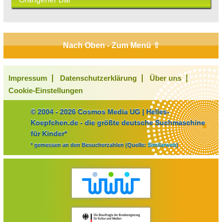
Nach Oben - Zum Menü ⇧
Impressum
Datenschutzerklärung
Über uns
Cookie-Einstellungen
© 2004 - 2026 Cosmos Media UG | Helles-
Koepfchen.de - die größte deutsche Suchmaschine
für Kinder*
* gemessen an den Besucherzahlen (Quelle:
Similarweb
)