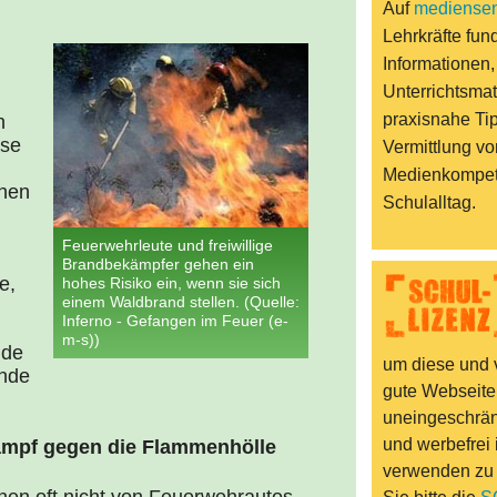
Auf
mediensen
Lehrkräfte fund
Informationen,
Unterrichtsmat
praxisnahe Ti
n
ose
Vermittlung vo
Medienkompet
chen
Schulalltag.
Feuerwehrleute und freiwillige
Brandbekämpfer gehen ein
e,
hohes Risiko ein, wenn sie sich
einem Waldbrand stellen. (Quelle:
Inferno - Gefangen im Feuer (e-
m-s))
nde
um diese und v
ände
gute Webseite
uneingeschränk
und werbefrei 
ampf gegen die Flammenhölle
verwenden zu