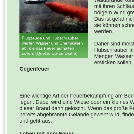
Waldbrände könn
mit ihren Schlä
böigem Wind gre
Das ist gefährlic
sie können schn
werden.
Flugzeuge und Hubschrauber
werfen Wasser und Chemikalien
Daher sind meis
ab, die das Feuer aufhalten
Hubschrauber im
sollen. (Quelle: US-Luftwaffe)
Mengen Wasser u
ersticken sollen,
Gegenfeuer
Eine wichtige Art der Feuerbekämpfung am Bode
legen. Dabei wird eine Wiese oder ein kleines 
dieser Brand dann gelöscht. Wenn das große F
bereits abgebrannte Gelände geweht wird, finde
und geht aus.
Leben mit dem Feuer