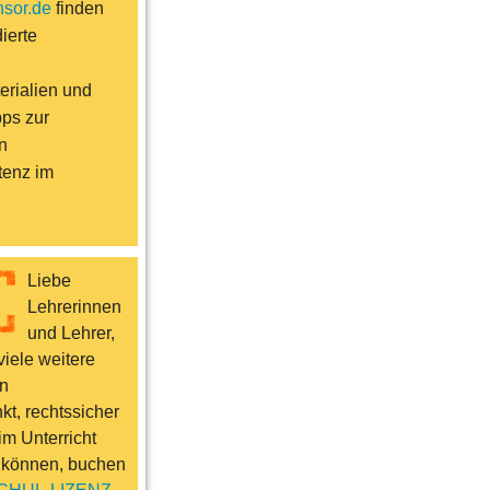
sor.de
finden
ierte
erialien und
pps zur
n
enz im
Liebe
Lehrerinnen
und Lehrer,
iele weitere
n
t, rechtssicher
im Unterricht
 können, buchen