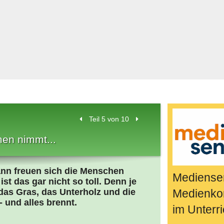
Bücher & Fil
k
Quiz-Spiele
Spiele & Idee
Jugendreport
Rezeptideen
Game-Tests
Reisen, Even
Teil 5 von 10
E-Cards
en nimmt...
en
ann freuen sich die Menschen
Mediensen
ist das gar nicht so toll. Denn je
 das Gras, das Unterholz und die
Medienko
- und alles brennt.
im Unterri