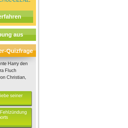
CHUL-LIZENZ
.
erfahren
ung aus
er-Quizfrage
te Harry den
a Fluch
on Christian,
iebe seiner
 Fehlzündung
orts