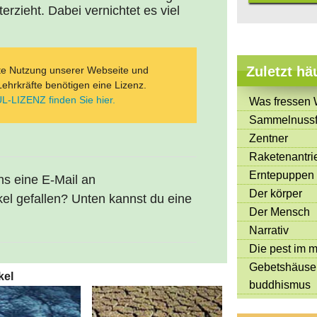
terzieht. Dabei vernichtet es viel
Zuletzt hä
ate Nutzung unserer Webseite und
Lehrkräfte benötigen eine Lizenz.
L-LIZENZ finden Sie hier.
Was fressen 
Sammelnussf
Zentner
Raketenantri
Erntepuppen
uns eine E-Mail an
Der körper
kel gefallen? Unten kannst du eine
Der Mensch
Narrativ
Die pest im mi
Gebetshäuse
kel
buddhismus