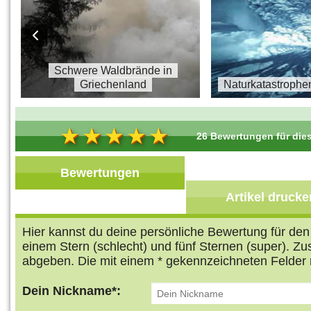
s
Schwere Waldbrände in
Griechenland
Naturkatastrophe
26 Bewertungen für dies
Bewertungen
Artikel drucke
Hier kannst du deine persönliche Bewertung für de
einem Stern (schlecht) und fünf Sternen (super). Z
abgeben. Die mit einem * gekennzeichneten Felder 
Dein Nickname*: