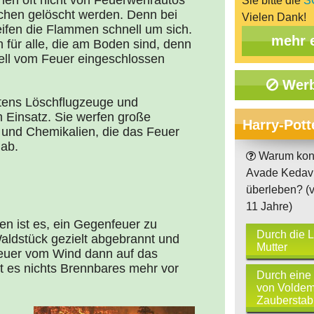
en oft nicht von Feuerwehrautos
Sie bitte die
S
uchen gelöscht werden. Denn bei
Vielen Dank!
ifen die Flammen schnell um sich.
mehr 
h für alle, die am Boden sind, denn
ell vom Feuer eingeschlossen
Werb
tens Löschflugzeuge und
 Einsatz. Sie werfen große
Harry-Pott
nd Chemikalien, die das Feuer
 ab.
Warum konn
Avade Kedavr
überleben? (v
11 Jahre)
n ist es, ein Gegenfeuer zu
Durch die L
Waldstück gezielt abgebrannt und
Mutter
euer vom Wind dann auf das
t es nichts Brennbares mehr vor
Durch eine
von Voldem
Zauberstab