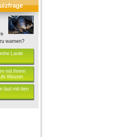
uizfrage
Flutwellen und
re
beben und Seebeben
Überschwemmungen
zu warnen?
hohe Laute
en mit ihrem
fs Wasser.
n laut mit den