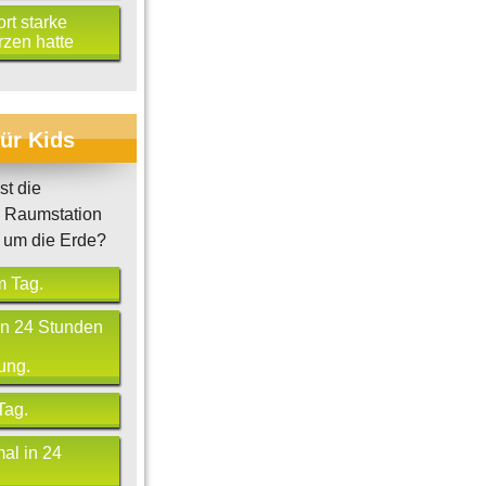
rt starke
zen hatte
für Kids
st die
e Raumstation
 um die Erde?
m Tag.
 in 24 Stunden
ung.
Tag.
al in 24