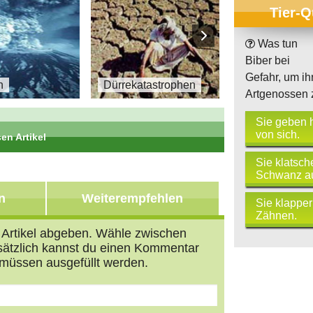
Tier-Q
Was tun
Biber bei
Gefahr, um ih
n
Dürrekatastrophen
Erd
Artgenossen 
Sie geben 
von sich.
en Artikel
Sie klatsch
Teil 5 von 10
Schwanz au
n
Weiterempfehlen
Sie klapper
Zähnen.
n Artikel abgeben. Wähle zwischen
usätzlich kannst du einen Kommentar
müssen ausgefüllt werden.