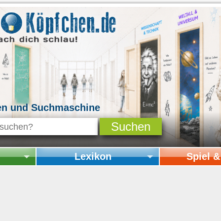
en und Suchmaschine
Lexikon
Spiel 
Startseite Lexikon
Startseite Spi
Online-Spiele
Mitmachen & 