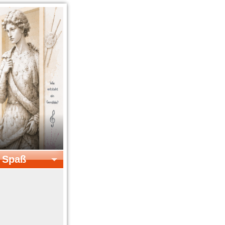
& Spaß
el & Spaß
Kreatives