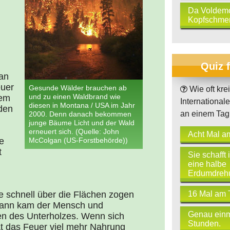
Da Voldemo
Kopfschmer
Quiz 
an
euer
Gesunde Wälder brauchen ab
Wie oft krei
und zu einen Waldbrand wie
dem
International
diesen in Montana / USA im Jahr
den
an einem Tag
2000. Denn danach bekommen
junge Bäume Licht und der Wald
erneuert sich. (Quelle: John
Acht Mal a
e
McColgan (US-Forstbehörde))
t
Sie schafft
eine halbe
Erdumdreh
16 Mal am 
e schnell über die Flächen zogen
 dann kam der Mensch und
Genau einm
nen des Unterholzes. Wenn sich
Stunden.
at das Feuer viel mehr Nahrung