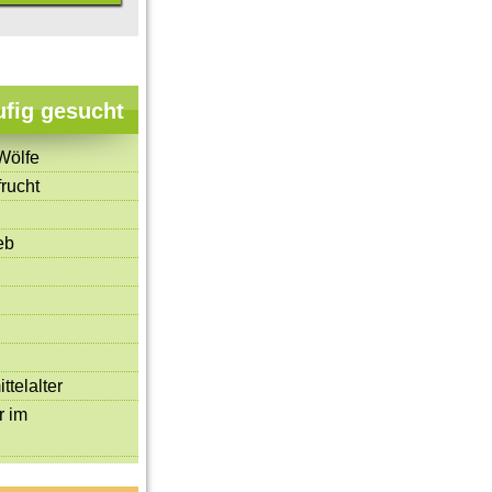
ufig gesucht
Wölfe
rucht
eb
ttelalter
r im