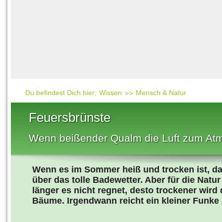
Häufig gesucht
Mensch & Natur
Beliebte Artikel
Gesellschaft & Politi
Ratgeber & Tipps
Universum
Kunst
Technik
Du befindest Dich hier:
Wissen
Mensch & Natur
Kinderuni
Feuersbrünste
Länderlexikon
Wenn beißender Qualm die Luft zum Atm
Fragen und Antwort
Wenn es im Sommer heiß und trocken ist, d
über das tolle Badewetter. Aber für die Natur 
länger es nicht regnet, desto trockener wird
Bäume.
Irgendwann reicht ein kleiner Funke 