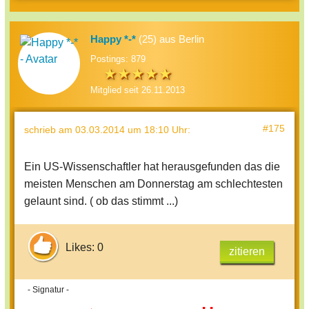
Happy *-*
(25) aus Berlin
Postings: 879
Mitglied seit 26.11.2013
#175
schrieb
am 03.03.2014 um 18:10 Uhr
:
Ein US-Wissenschaftler hat herausgefunden das die
meisten Menschen am Donnerstag am schlechtesten
gelaunt sind. ( ob das stimmt ...)
Likes: 0
zitieren
- Signatur -