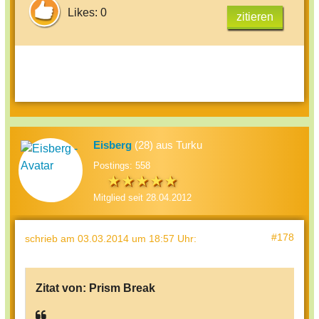
Likes: 0
zitieren
Eisberg
(28) aus Turku
Postings: 558
Mitglied seit 28.04.2012
#178
schrieb
am 03.03.2014 um 18:57 Uhr
:
Zitat von:
Prism Break