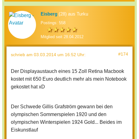
Eisberg
(28) aus Turku
Postings: 558
Mitglied seit 28.04.2012
#174
schrieb
am 03.03.2014 um 16:52 Uhr
:
Der Displayaustauch eines 15 Zoll Retina Macbook
kostet mit 650 Euro deutlich mehr als mein Notebook
gekostet hat xD
Der Schwede Gillis Grafström gewann bei den
olympischen Sommerspielen 1920 und den
olympischen Winterspielen 1924 Gold... Beides im
Eiskunstlauf