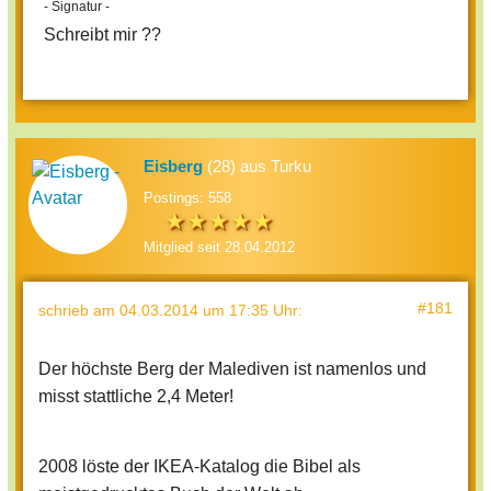
- Signatur -
Schreibt mir ??
Eisberg
(28) aus Turku
Postings: 558
Mitglied seit 28.04.2012
#181
schrieb
am 04.03.2014 um 17:35 Uhr
:
Der höchste Berg der Malediven ist namenlos und
misst stattliche 2,4 Meter!
2008 löste der IKEA-Katalog die Bibel als