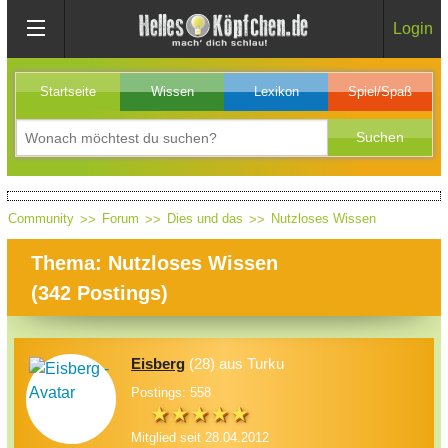
Login
Startseite
Wissen
Lexikon
Spiel/Spaß
Community
Forum
Dies und das
Nutzloses Wissen
Thema: Nutzloses Wissen
(
342
Postings)
Eisberg
(28) aus Turku
Postings: 558
Mitglied seit 28.04.2012