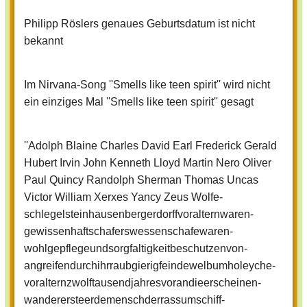
Philipp Röslers genaues Geburtsdatum ist nicht
bekannt
Im Nirvana-Song ''Smells like teen spirit'' wird nicht
ein einziges Mal ''Smells like teen spirit'' gesagt
''Adolph Blaine Charles David Earl Frederick Gerald
Hubert Irvin John Kenneth Lloyd Martin Nero Oliver
Paul Quincy Randolph Sherman Thomas Uncas
Victor William Xerxes Yancy Zeus Wolfe­
schlegelstein­hausenberger­dorffvoraltern­waren­
gewissenhaft­schaferswessen­schafewaren­
wohlgepflege­und­sorgfaltigkeit­beschutzen­von­
angreifen­durch­ihrraubgierigfeinde­welbumholeyche­
voraltern­zwolftausend­jahres­vorandieerscheinen­
wander­ersteer­dem­enschderrassumschiff­