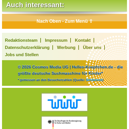
Auch interessant:
Nach Oben - Zum Menü ⇧
Redaktionsteam
Impressum
Kontakt
Datenschutzerklärung
Werbung
Über uns
Jobs und Stellen
© 2026 Cosmos Media UG | Helles-Koepfchen.de - die
größte deutsche Suchmaschine für Kinder*
* gemessen an den Besucherzahlen (Quelle:
Similarweb
)