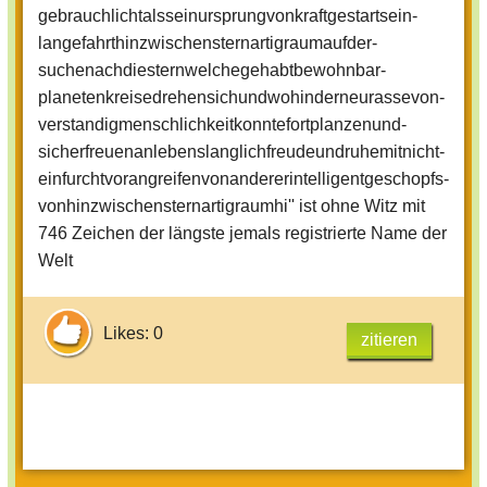
gebrauchlicht­als­sein­ursprung­von­kraftgestart­sein­
lange­fahrt­hinzwischen­sternartigraum­auf­der­
suchenach­diestern­welche­gehabt­bewohnbar­
planeten­kreise­drehen­sich­und­wohin­der­neurasse­von­
verstandigmen­schlichkeit­konnte­fortplanzen­und­
sicher­freuen­anlebens­langlich­freude­und­ruhe­mit­nicht­
ein­furcht­vor­angreifen­von­anderer­intelligent­geschopfs­
von­hinzwischensternartigraumhi'' ist ohne Witz mit
746 Zeichen der längste jemals registrierte Name der
Welt
Likes: 0
zitieren