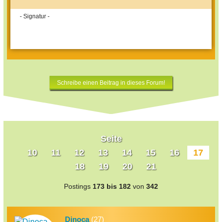
- Signatur -
Schreibe einen Beitrag in dieses Forum!
Seite
10
11
12
13
14
15
16
17
18
19
20
21
Postings
173 bis 182
von
342
Dinoca
(27)