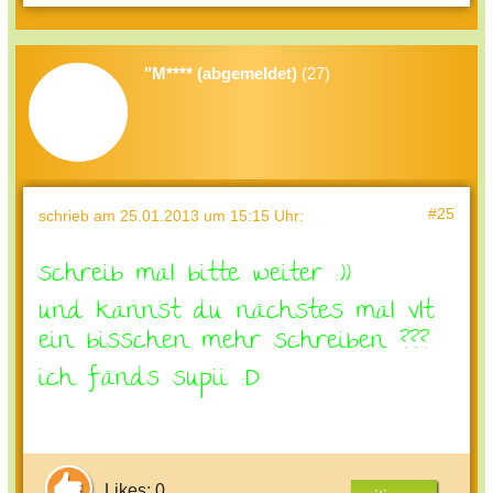
"M**** (abgemeldet)
(27)
#25
schrieb
am 25.01.2013 um 15:15 Uhr
:
schreib mal bitte weiter :))
und kannst du nächstes mal vlt
ein bisschen mehr schreiben ???
ich fänds supii :D
Likes: 0