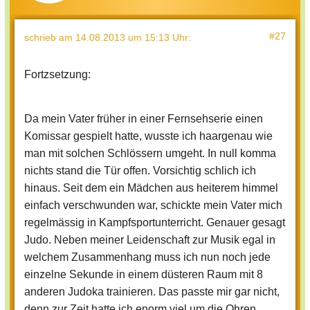
"Berufsgeheimnis!", sagte ich und
zwinkerte ihr zu. Lisa drehte sich um und
#27
schrieb
am 14.08.2013 um 15:13 Uhr
:
ging. Ich war erstaunt, dass sie mich
einfach so stehen liess. Doch das tat sie
Fortzsetzung:
nicht, nach einer Weile kam Lisa mit
einem Baseballschläger in der Hand
zurück. Lisa kam näher und näher. Ich
Da mein Vater früher in einer Fernsehserie einen
konnte mich nicht von der Stelle rühren,
Komissar gespielt hatte, wusste ich haargenau wie
ich war zu geschockt dass meine "Beste
man mit solchen Schlössern umgeht. In null komma
Freundin" mich so hintergehen konnte.
nichts stand die Tür offen. Vorsichtig schlich ich
Ein Schlag in die Magengrube holte mich
hinaus. Seit dem ein Mädchen aus heiterem himmel
zurück in die Wirklichkeit. Unwillkürlich
einfach verschwunden war, schickte mein Vater mich
übergab ich mich. Lisa schlug wieder zu.
regelmässig in Kampfsportunterricht. Genauer gesagt
"Ich mach dich fertig du dumme Nuss!!",
Judo. Neben meiner Leidenschaft zur Musik egal in
sagte sie. "Das hättest du wohl gerne",
welchem Zusammenhang muss ich nun noch jede
antwortete ich bissig. Ein erneuter
einzelne Sekunde in einem düsteren Raum mit 8
Schlag liess mich auf den Boden sinken.
anderen Judoka trainieren. Das passte mir gar nicht,
Sie beugte sich über mich und ich konnte
denn zur Zeit hatte ich enorm viel um die Ohren.