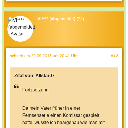
Vi**** (abgemeldet)
(24)
#28
schrieb
am 29.09.2013 um 20:41 Uhr
:
Zitat von:
Allstar07
Fortzsetzung:
Da mein Vater früher in einer
Fernsehserie einen Komissar gespielt
hatte, wusste ich haargenau wie man mit