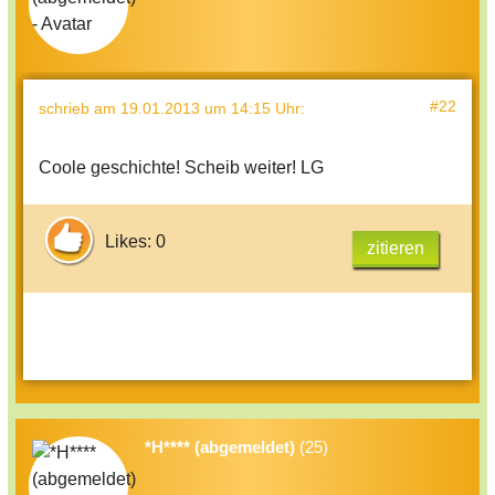
#22
schrieb
am 19.01.2013 um 14:15 Uhr
:
Coole geschichte! Scheib weiter! LG
Likes: 0
zitieren
*H**** (abgemeldet)
(25)