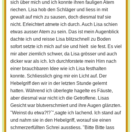
sich über mich und ich konnte ihren fauligen Atem
ihre Augen glänzten. "Weinst du etwa?!?
riechen. Lisa hob den Schläger und liess in mit
`",sagte ich lachend. Ich stand auf und
gewalt auf mich zu sausen, doch diesmal traf sie
nahm sie in den Hebelgriff, worauf sie
nicht. Erleichtert atmete ich durch. Auch Lisa schien
einen schmerzerfüllten Schrei ausstiess.
etwas ausser Atem zu sein. Das ist mein Augenblick
"Bitte Bitte lass mich los!!",flehte Lisa die
dachte ich und reisse Lisa blitzschnell zu Boden
unter meinem Gewicht und dem Druck
sofort setzte ich mich auf sie und hielt sie fest. Es viel
auf ihrem Handgelenk immer schwächer
mir aber ziemlich schwer, da Lisa grösser und auch
wurde. "Erzählst du Lauren die
dicker war als ich. Ich durchforstete mein Hirn nach
Wahrheit?",fragte ich sie. "Nein
einer brauchbaren Idee wie ich Lisa festhalten
niemals!!", gab sie mürrisch zur Antwort.
konnte. Schliesslich ging mir ein Licht auf. Der
Darauf verstärkte ich den Druck an ihrem
Hebelgriff den wir in der letzten Stunde gelernt
Handgelenk um einiges. "Sagst du ihr
hatten. Während ich überlegte hagelte es Fäuste,
jetzt die Wahrheit?", fragte ich zurück. "Ja
aber diesmal war nicht ich die Getroffene. Lisas
ja ich tu alles was du willst nur lass mich
Gesicht war blutverschmiert und ihre Augen glänzten.
endlich los!!
"Weinst du etwa?!?`",sagte ich lachend. Ich stand auf
und nahm sie in den Hebelgriff, worauf sie einen
schmerzerfüllten Schrei ausstiess. "Bitte Bitte lass
Wenn ihr wissen wollt wie es weiter