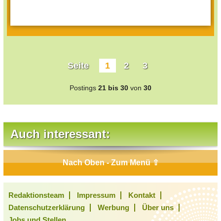
Seite
1
2
3
Postings
21 bis 30
von
30
Auch interessant:
Nach Oben - Zum Menü ⇧
Redaktionsteam
Impressum
Kontakt
Datenschutzerklärung
Werbung
Über uns
Jobs und Stellen