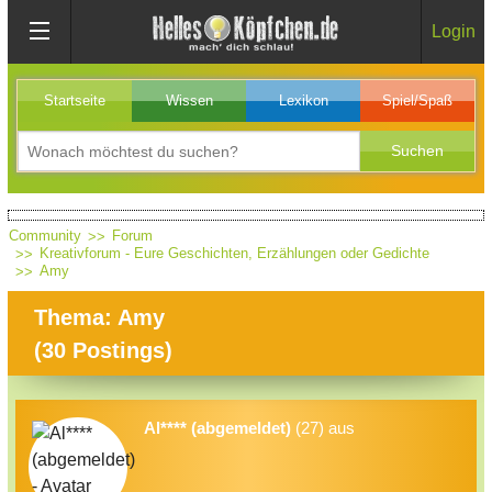
Login
Startseite
Wissen
Lexikon
Spiel/Spaß
Community
Forum
Kreativforum - Eure Geschichten, Erzählungen oder Gedichte
Amy
Thema: Amy
(
30
Postings)
Al**** (abgemeldet)
(27) aus