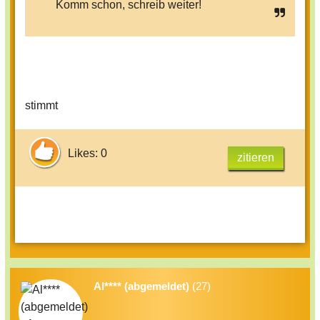
Komm schon, schreib weiter!
stimmt
Likes: 0
zitieren
Al**** (abgemeldet)
(27)