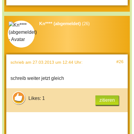
Kn**** (abgemeldet)
(26)
#26
schrieb
am 27.03.2013 um 12:44 Uhr
:
schreib weiter jetzt gleich
Likes: 1
zitieren