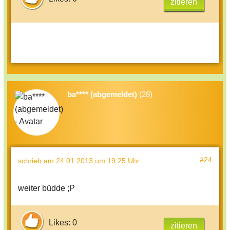
zitieren
ba**** (abgemeldet)
(28)
#24
schrieb
am 24.01.2013 um 19:25 Uhr
:
weiter büdde ;P
Likes: 0
zitieren