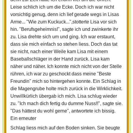
ihren fauligen Atem riechen. Lisa hob
Leise schlich ich um die Ecke. Doch ich war nicht
den Schläger und liess in mit gewalt
vorsichtig genug, denn ich lief gerade wegs in Lisas
auf mich zu sausen, doch diesmal traf sie
Arme... "Wie zum Kuckuck...",stotterte Lisa vor sich
nicht. Erleichtert atmete ich durch. Auch
hin. "Berufsgeheimnis!", sagte ich und zwinkerte ihr
Lisa schien etwas ausser Atem zu sein.
zu. Lisa drehte sich um und ging. Ich war erstaunt,
Das ist mein Augenblick dachte ich und
dass sie mich einfach so stehen liess. Doch das tat
reisse Lisa blitzschnell zu Boden sofort
sie nicht, nach einer Weile kam Lisa mit einem
setzte ich mich auf sie und hielt sie fest.
Baseballschläger in der Hand zurück. Lisa kam
Es viel mir aber ziemlich schwer, da Lisa
näher und näher. Ich konnte mich nicht von der Stelle
grösser und auch dicker war als ich. Ich
rühren, ich war zu geschockt dass meine "Beste
durchforstete mein Hirn nach einer
Freundin" mich so hintergehen konnte. Ein Schlag in
brauchbaren Idee wie ich Lisa festhalten
die Magengrube holte mich zurück in die Wirklichkeit.
konnte. Schliesslich ging mir ein Licht
Unwillkürlich übergab ich mich. Lisa schlug wieder
auf. Der Hebelgriff den wir in der letzten
zu. "Ich mach dich fertig du dumme Nuss!!", sagte sie.
Stunde gelernt hatten. Während ich
"Das hättest du wohl gerne", antwortete ich bissig.
überlegte hagelte es Fäuste, aber
Ein erneuter
diesmal war nicht ich die Getroffene.
Schlag liess mich auf den Boden sinken. Sie beugte
Lisas Gesicht war blutverschmiert und