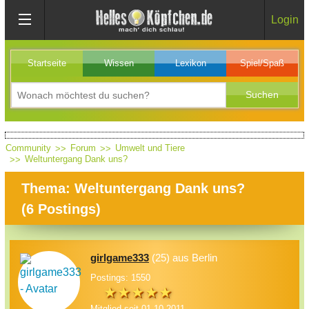
Login
Startseite
Wissen
Lexikon
Spiel/Spaß
Community
Forum
Umwelt und Tiere
Weltuntergang Dank uns?
Thema: Weltuntergang Dank uns?
(
6
Postings)
girlgame333
(25) aus Berlin
Postings: 1550
Mitglied seit 01.10.2011