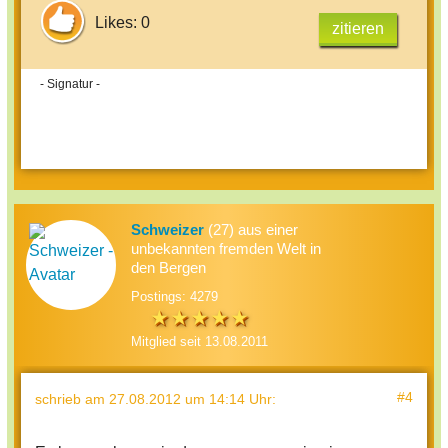
Likes: 0
zitieren
- Signatur -
Schweizer
(27) aus einer
unbekannten fremden Welt in
den Bergen
Postings: 4279
Mitglied seit 13.08.2011
#4
schrieb
am 27.08.2012 um 14:14 Uhr
: