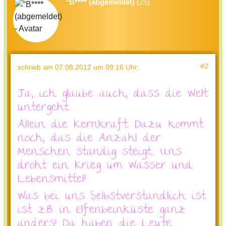
°B**** (abgemeldet)
(25)
#2
schrieb
am 07.08.2012 um 09:16 Uhr
:
Ja, ich glaube auch, dass die Welt
untergeht.
Allein die Kernkraft. Dazu kommt
noch, das die Anzahl der
Menschen ständig steigt... Uns
droht ein Krieg um Wasser und
Lebensmittel!
Was bei uns Selbstverständlich ist
ist z.B. in Elfenbeinküste ganz
anders! Da haben die Leute