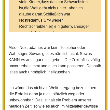
viele Kinder,dass das nur Schwachsinn
ist,die Welt geht nicht unter...aber ich
glaube daran.Schließlich war
Nostredamus(Srry wegen
Rechtschreibfehler) ein guter wahrsager
der viele katasthrophen voraus gesagt
hat.
Warum solltee er sich jetzt geirrt
Also.. Nostradamus war kein Hellseher oder
haben???
Wahrsager. Sowas gibt es nämlich nicht. Sowas
KANN es auch gar nicht geben. Die Zukunft ist völlig
Was glaubt ihr,sind wir schuld am
unvorherbestimmt und alles kann passieren. Deshalb
weltuntergang?Oder muss es so sein,will
ist es auch unmöglich, hellzusehen.
Gott es?
Ich würde das nicht als Weltuntergang bezeichnen...
die Erde ist dann ja nicht plötzlich weg oder
unbewohnbar.. Das ist halt ein Problem unserer
heutigen Zeit, so wie es auch im Mittelalter gewisse