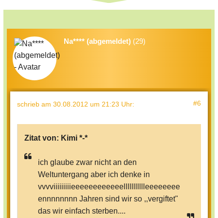
Na**** (abgemeldet)
(29)
#6
schrieb
am 30.08.2012 um 21:23 Uhr
:
Zitat von:
Kimi *-*
ich glaube zwar nicht an den
Weltuntergang aber ich denke in
vvvviiiiiiiiieeeeeeeeeeeellllllllllleeeeeeee
ennnnnnnn Jahren sind wir so ,,vergiftet"
das wir einfach sterben....