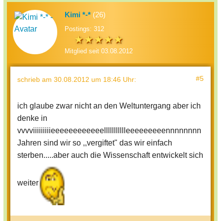
Kimi *-*
(26)
Postings: 312
Mitglied seit 03.08.2012
#5
schrieb
am 30.08.2012 um 18:46 Uhr
:
ich glaube zwar nicht an den Weltuntergang aber ich
denke in
vvvviiiiiiiiieeeeeeeeeeeellllllllllleeeeeeeeennnnnnnn
Jahren sind wir so ,,vergiftet" das wir einfach
sterben.....aber auch die Wissenschaft entwickelt sich
weiter