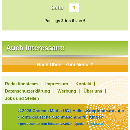
Seite
1
Postings
2 bis 6
von
6
Auch interessant:
Nach Oben - Zum Menü ⇧
Redaktionsteam
Impressum
Kontakt
Datenschutzerklärung
Werbung
Über uns
Jobs und Stellen
© 2026 Cosmos Media UG | Helles-Koepfchen.de - die
größte deutsche Suchmaschine für Kinder*
* gemessen an den Besucherzahlen (Quelle:
Similarweb
)