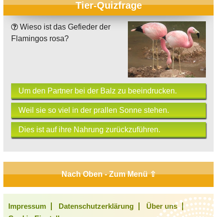
Tier-Quizfrage
Wieso ist das Gefieder der
Flamingos rosa?
Um den Partner bei der Balz zu beeindrucken.
Weil sie so viel in der prallen Sonne stehen.
Dies ist auf ihre Nahrung zurückzuführen.
Nach Oben - Zum Menü ⇧
Impressum
Datenschutzerklärung
Über uns