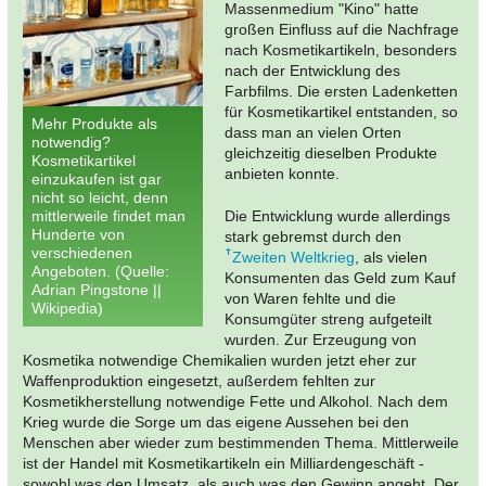
Massenmedium "Kino" hatte
großen Einfluss auf die Nachfrage
nach Kosmetikartikeln, besonders
nach der Entwicklung des
Farbfilms. Die ersten Ladenketten
für Kosmetikartikel entstanden, so
Mehr Produkte als
dass man an vielen Orten
notwendig?
gleichzeitig dieselben Produkte
Kosmetikartikel
anbieten konnte.
einzukaufen ist gar
nicht so leicht, denn
mittlerweile findet man
Die Entwicklung wurde allerdings
Hunderte von
stark gebremst durch den
verschiedenen
Zweiten Weltkrieg
, als vielen
Angeboten. (Quelle:
Konsumenten das Geld zum Kauf
Adrian Pingstone ||
von Waren fehlte und die
Wikipedia)
Konsumgüter streng aufgeteilt
wurden. Zur Erzeugung von
Kosmetika notwendige Chemikalien wurden jetzt eher zur
Waffenproduktion eingesetzt, außerdem fehlten zur
Kosmetikherstellung notwendige Fette und Alkohol. Nach dem
Krieg wurde die Sorge um das eigene Aussehen bei den
Menschen aber wieder zum bestimmenden Thema. Mittlerweile
ist der Handel mit Kosmetikartikeln ein Milliardengeschäft -
sowohl was den Umsatz, als auch was den Gewinn angeht. Der