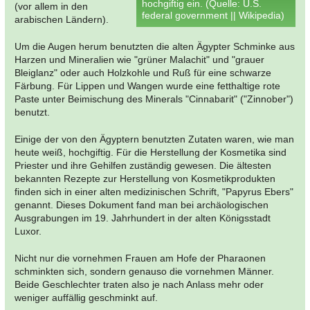
hochgiftig ein. (Quelle: U.S.
(vor allem in den
federal government || Wikipedia)
arabischen Ländern).
Um die Augen herum benutzten die alten Ägypter Schminke aus
Harzen und Mineralien wie "grüner Malachit" und "grauer
Bleiglanz" oder auch Holzkohle und Ruß für eine schwarze
Färbung. Für Lippen und Wangen wurde eine fetthaltige rote
Paste unter Beimischung des Minerals "Cinnabarit" ("Zinnober")
benutzt.
Einige der von den Ägyptern benutzten Zutaten waren, wie man
heute weiß, hochgiftig. Für die Herstellung der Kosmetika sind
Priester und ihre Gehilfen zuständig gewesen. Die ältesten
bekannten Rezepte zur Herstellung von Kosmetikprodukten
finden sich in einer alten medizinischen Schrift, "Papyrus Ebers"
genannt. Dieses Dokument fand man bei archäologischen
Ausgrabungen im 19. Jahrhundert in der alten Königsstadt
Luxor.
Nicht nur die vornehmen Frauen am Hofe der Pharaonen
schminkten sich, sondern genauso die vornehmen Männer.
Beide Geschlechter traten also je nach Anlass mehr oder
weniger auffällig geschminkt auf.