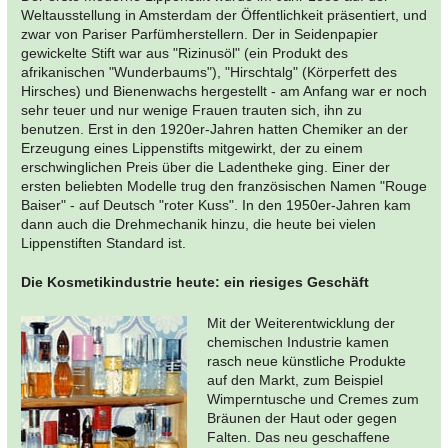
Weltausstellung in Amsterdam der Öffentlichkeit präsentiert, und
zwar von Pariser Parfümherstellern. Der in Seidenpapier
gewickelte Stift war aus "Rizinusöl" (ein Produkt des
afrikanischen "Wunderbaums"), "Hirschtalg" (Körperfett des
Hirsches) und Bienenwachs hergestellt - am Anfang war er noch
sehr teuer und nur wenige Frauen trauten sich, ihn zu
benutzen. Erst in den 1920er-Jahren hatten Chemiker an der
Erzeugung eines Lippenstifts mitgewirkt, der zu einem
erschwinglichen Preis über die Ladentheke ging. Einer der
ersten beliebten Modelle trug den französischen Namen "Rouge
Baiser" - auf Deutsch "roter Kuss". In den 1950er-Jahren kam
dann auch die Drehmechanik hinzu, die heute bei vielen
Lippenstiften Standard ist.
Die Kosmetikindustrie heute: ein riesiges Geschäft
Mit der Weiterentwicklung der
chemischen Industrie kamen
rasch neue künstliche Produkte
auf den Markt, zum Beispiel
Wimperntusche und Cremes zum
Bräunen der Haut oder gegen
Falten. Das neu geschaffene