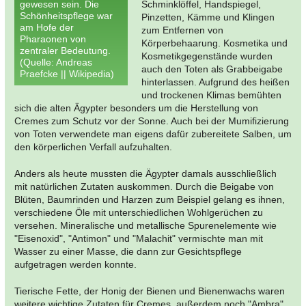
gewesen sein. Die
Schminklöffel, Handspiegel,
Schönheitspflege war
Pinzetten, Kämme und Klingen
am Hofe der
zum Entfernen von
Pharaonen von
Körperbehaarung. Kosmetika und
zentraler Bedeutung.
Kosmetikgegenstände wurden
(Quelle: Andreas
auch den Toten als Grabbeigabe
Praefcke || Wikipedia)
hinterlassen. Aufgrund des heißen
und trockenen Klimas bemühten
sich die alten Ägypter besonders um die Herstellung von
Cremes zum Schutz vor der Sonne. Auch bei der Mumifizierung
von Toten verwendete man eigens dafür zubereitete Salben, um
den körperlichen Verfall aufzuhalten.
Anders als heute mussten die Ägypter damals ausschließlich
mit natürlichen Zutaten auskommen. Durch die Beigabe von
Blüten, Baumrinden und Harzen zum Beispiel gelang es ihnen,
verschiedene Öle mit unterschiedlichen Wohlgerüchen zu
versehen. Mineralische und metallische Spurenelemente wie
"Eisenoxid", "Antimon" und "Malachit" vermischte man mit
Wasser zu einer Masse, die dann zur Gesichtspflege
aufgetragen werden konnte.
Tierische Fette, der Honig der Bienen und Bienenwachs waren
weitere wichtige Zutaten für Cremes, außerdem noch "Ambra"