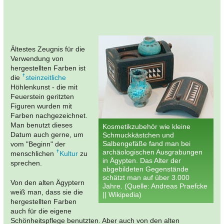
Ältestes Zeugnis für die
Verwendung von
hergestellten Farben ist
die
steinzeitliche
Höhlenkunst - die mit
Feuerstein geritzten
Figuren wurden mit
Farben nachgezeichnet.
Man benutzt dieses
Kosmetikzubehör wie kleine
Datum auch gerne, um
Schmuckkästchen und
Salbengefäße fand man bei
vom "Beginn" der
archäologischen Ausgrabungen
menschlichen
Kultur
zu
in Ägypten. Das Alter der
sprechen.
abgebildeten Gegenstände
schätzt man auf über 3.000
Von den alten Ägyptern
Jahre. (Quelle: Andreas Praefcke
weiß man, dass sie die
|| Wikipedia)
hergestellten Farben
auch für die eigene
Schönheitspflege benutzten. Aber auch von den alten