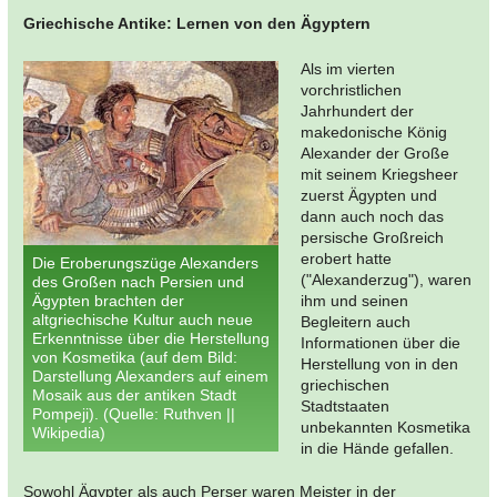
Griechische Antike: Lernen von den Ägyptern
Als im vierten
vorchristlichen
Jahrhundert der
makedonische König
Alexander der Große
mit seinem Kriegsheer
zuerst Ägypten und
dann auch noch das
persische Großreich
erobert hatte
Die Eroberungszüge Alexanders
("Alexanderzug"), waren
des Großen nach Persien und
Ägypten brachten der
ihm und seinen
altgriechische Kultur auch neue
Begleitern auch
Erkenntnisse über die Herstellung
Informationen über die
von Kosmetika (auf dem Bild:
Herstellung von in den
Darstellung Alexanders auf einem
griechischen
Mosaik aus der antiken Stadt
Stadtstaaten
Pompeji). (Quelle: Ruthven ||
unbekannten Kosmetika
Wikipedia)
in die Hände gefallen.
Sowohl Ägypter als auch Perser waren Meister in der