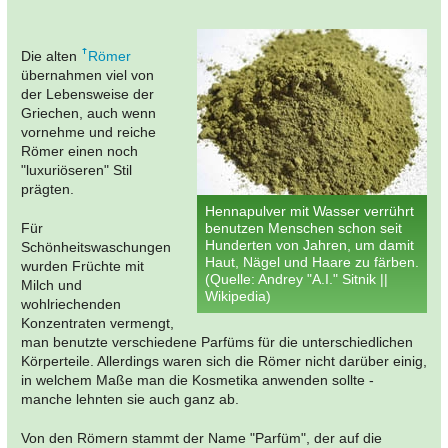
Die alten
Römer
übernahmen viel von
der Lebensweise der
Griechen, auch wenn
vornehme und reiche
Römer einen noch
"luxuriöseren" Stil
prägten.
Hennapulver mit Wasser verrührt
Für
benutzen Menschen schon seit
Hunderten von Jahren, um damit
Schönheitswaschungen
Haut, Nägel und Haare zu färben.
wurden Früchte mit
(Quelle: Andrey "A.I." Sitnik ||
Milch und
Wikipedia)
wohlriechenden
Konzentraten vermengt,
man benutzte verschiedene Parfüms für die unterschiedlichen
Körperteile. Allerdings waren sich die Römer nicht darüber einig,
in welchem Maße man die Kosmetika anwenden sollte -
manche lehnten sie auch ganz ab.
Von den Römern stammt der Name "Parfüm", der auf die