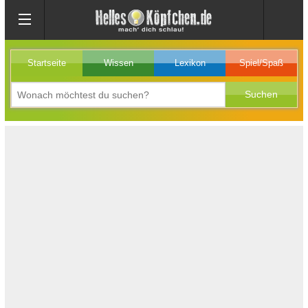
Startseite
Wissen
Lexikon
Spiel/Spaß