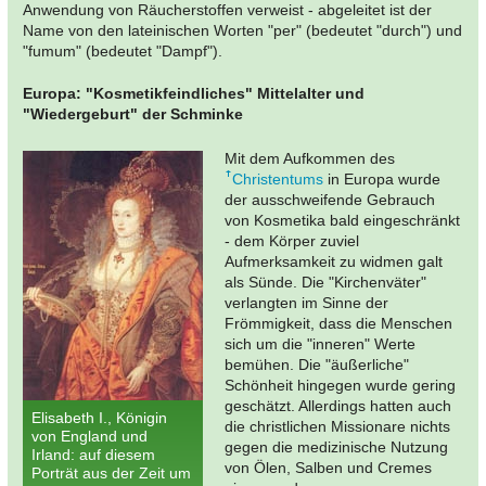
Anwendung von Räucherstoffen verweist - abgeleitet ist der
Name von den lateinischen Worten "per" (bedeutet "durch") und
"fumum" (bedeutet "Dampf").
Europa: "Kosmetikfeindliches" Mittelalter und
"Wiedergeburt" der Schminke
Mit dem Aufkommen des
Christentums
in Europa wurde
der ausschweifende Gebrauch
von Kosmetika bald eingeschränkt
- dem Körper zuviel
Aufmerksamkeit zu widmen galt
als Sünde. Die "Kirchenväter"
verlangten im Sinne der
Frömmigkeit, dass die Menschen
sich um die "inneren" Werte
bemühen. Die "äußerliche"
Schönheit hingegen wurde gering
geschätzt. Allerdings hatten auch
Elisabeth I., Königin
die christlichen Missionare nichts
von England und
gegen die medizinische Nutzung
Irland: auf diesem
von Ölen, Salben und Cremes
Porträt aus der Zeit um