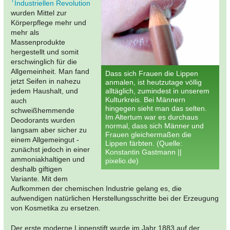
Industriellen Revolution
wurden Mittel zur
Körperpflege mehr und
mehr als
Massenprodukte
hergestellt und somit
erschwinglich für die
Allgemeinheit. Man fand
Dass sich Frauen die Lippen
jetzt Seifen in nahezu
anmalen, ist heutzutage völlig
jedem Haushalt, und
alltäglich, zumindest in unserem
Kulturkreis. Bei Männern
auch
hingegen sieht man das selten.
schweißhemmende
Im Altertum war es durchaus
Deodorants wurden
normal, dass sich Männer und
langsam aber sicher zu
Frauen gleichermaßen die
einem Allgemeingut -
Lippen färbten. (Quelle:
zunächst jedoch in einer
Konstantin Gastmann ||
ammoniakhaltigen und
pixelio.de)
deshalb giftigen
Variante. Mit dem
Aufkommen der chemischen Industrie gelang es, die
aufwendigen natürlichen Herstellungsschritte bei der Erzeugung
von Kosmetika zu ersetzen.
Der erste moderne Lippenstift wurde im Jahr 1883 auf der