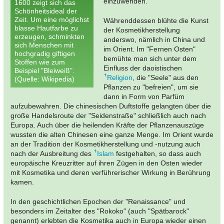
einzuwenden.
1600 zeigt sich das
Schönheitsideal der
Zeit. Um eine möglichst
Währenddessen blühte die Kunst
blasse Hautfarbe zu
der Kosmetikherstellung
erzeugen, schminkten
anderswo, nämlich in China und
sich Menschen mit
im Orient. Im "Fernen Osten"
hochgradig giftigen
bemühte man sich unter dem
Stoffen wie zum
Einfluss der daoistischen
Beispiel "Bleiweiß".
Religion
, die "Seele" aus den
(Quelle: Wikipedia)
Pflanzen zu "befreien", um sie
dann in Form von Parfüm
aufzubewahren. Die chinesischen Duftstoffe gelangten über die
große Handelsroute der "Seidenstraße" schließlich auch nach
Europa. Auch über die heilenden Kräfte der Pflanzenauszüge
wussten die alten Chinesen eine ganze Menge. Im Orient wurde
an der Tradition der Kosmetikherstellung und -nutzung auch
nach der Ausbreitung des
Islam
festgehalten, so dass auch
europäische Kreuzritter auf ihren Zügen in den Osten wieder
mit Kosmetika und deren verführerischer Wirkung in Berührung
kamen.
In den geschichtlichen Epochen der "Renaissance" und
besonders im Zeitalter des "Rokoko" (auch "Spätbarock"
genannt) erlebten die Kosmetika auch in Europa wieder einen