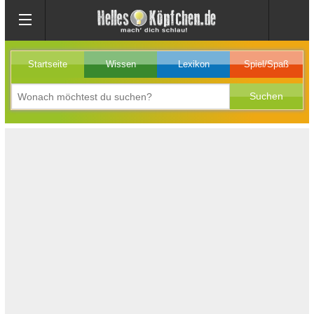
Startseite
Wissen
Lexikon
Spiel/Spaß