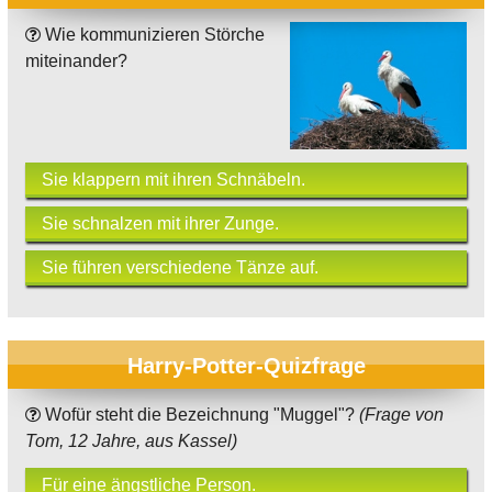
Wie kommunizieren Störche
miteinander?
Sie klappern mit ihren Schnäbeln.
Sie schnalzen mit ihrer Zunge.
Sie führen verschiedene Tänze auf.
Harry-Potter-Quizfrage
Wofür steht die Bezeichnung "Muggel"?
(Frage von
Tom, 12 Jahre, aus Kassel)
Für eine ängstliche Person.