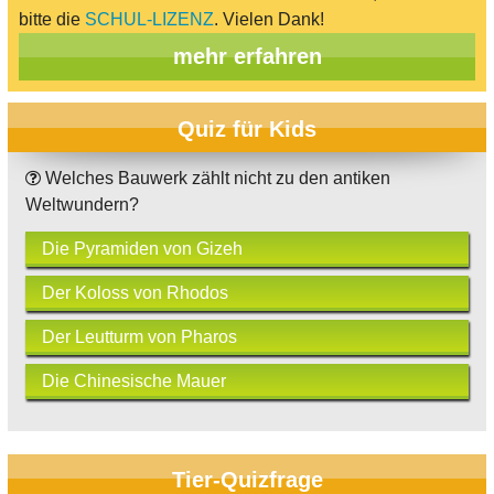
bitte die
SCHUL-LIZENZ
. Vielen Dank!
mehr erfahren
Quiz für Kids
Welches Bauwerk zählt nicht zu den antiken
Weltwundern?
Die Pyramiden von Gizeh
Der Koloss von Rhodos
Der Leutturm von Pharos
Die Chinesische Mauer
Tier-Quizfrage