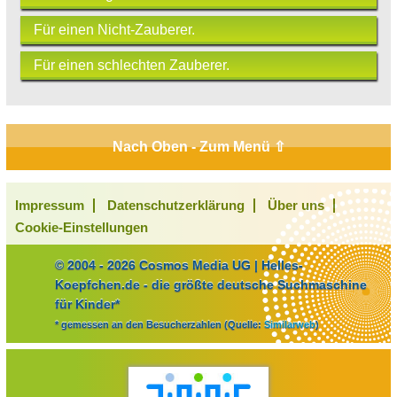
Für einen Nicht-Zauberer.
Für einen schlechten Zauberer.
Nach Oben - Zum Menü ⇧
Impressum
Datenschutzerklärung
Über uns
Cookie-Einstellungen
© 2004 - 2026 Cosmos Media UG | Helles-
Koepfchen.de - die größte deutsche Suchmaschine
für Kinder*
* gemessen an den Besucherzahlen (Quelle:
Similarweb
)