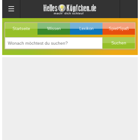
Startseite
Wissen
Lexikon
Spiel/Spaß