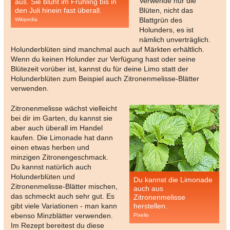
Verwende nur die
aus. Sie blüht im Frühling bis in
den Juli hinein fast überall.
Blüten, nicht das
Blattgrün des
Wikipedia
Holunders, es ist
nämlich unverträglich.
Holunderblüten sind manchmal auch auf Märkten erhältlich.
Wenn du keinen Holunder zur Verfügung hast oder seine
Blütezeit vorüber ist, kannst du für deine Limo statt der
Holunderblüten zum Beispiel auch Zitronenmelisse-Blätter
verwenden.
Zitronenmelisse wächst vielleicht
bei dir im Garten, du kannst sie
aber auch überall im Handel
kaufen. Die Limonade hat dann
einen etwas herben und
minzigen Zitronengeschmack.
Du kannst natürlich auch
Holunderblüten und
Du kannst die Limonade
Zitronenmelisse-Blätter mischen,
auch aus
das schmeckt auch sehr gut. Es
Zitronenmelisse
gibt viele Variationen - man kann
herstellen.
ebenso Minzblätter verwenden.
Pixelio
Im Rezept bereitest du diese