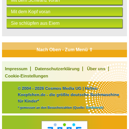
Mit dem Schwanz voran
Mit dem Kopf voran
Sie schlüpfen aus Eiern
Nach Oben - Zum Menü ⇧
Impressum
Datenschutzerklärung
Über uns
Cookie-Einstellungen
© 2004 - 2026 Cosmos Media UG | Helles-
Koepfchen.de - die größte deutsche Suchmaschine
für Kinder*
* gemessen an den Besucherzahlen (Quelle:
Similarweb
)