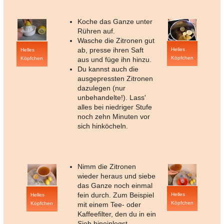
Koche das Ganze unter
Rühren auf.
Wasche die Zitronen gut
ab, presse ihren Saft
Helles
Helles
Köpfchen
Köpfchen
aus und füge ihn hinzu.
Du kannst auch die
ausgepressten Zitronen
dazulegen (nur
unbehandelte!). Lass'
alles bei niedriger Stufe
noch zehn Minuten vor
sich hinköcheln.
Nimm die Zitronen
wieder heraus und siebe
das Ganze noch einmal
fein durch. Zum Beispiel
Helles
Helles
Köpfchen
Köpfchen
mit einem Tee- oder
Kaffeefilter, den du in ein
Sieb hineinlegst.