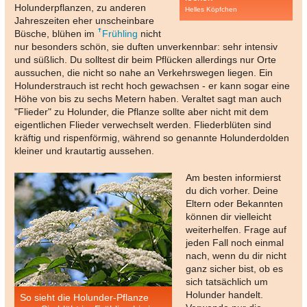
Holunderpflanzen, zu anderen
Helles Köpfchen
Jahreszeiten eher unscheinbare
Büsche, blühen im
Frühling
nicht
nur besonders schön, sie duften unverkennbar: sehr intensiv
und süßlich. Du solltest dir beim Pflücken allerdings nur Orte
aussuchen, die nicht so nahe an Verkehrswegen liegen. Ein
Holunderstrauch ist recht hoch gewachsen - er kann sogar eine
Höhe von bis zu sechs Metern haben. Veraltet sagt man auch
"Flieder" zu Holunder, die Pflanze sollte aber nicht mit dem
eigentlichen Flieder verwechselt werden. Fliederblüten sind
kräftig und rispenförmig, während so genannte Holunderdolden
kleiner und krautartig aussehen.
Am besten informierst
du dich vorher. Deine
Eltern oder Bekannten
können dir vielleicht
weiterhelfen. Frage auf
jeden Fall noch einmal
nach, wenn du dir nicht
ganz sicher bist, ob es
sich tatsächlich um
Holunder handelt.
So sieht die Holunder-Pflanze