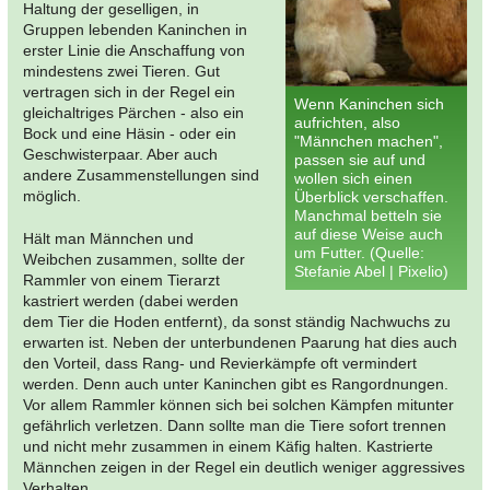
Haltung der geselligen, in
Gruppen lebenden Kaninchen in
erster Linie die Anschaffung von
mindestens zwei Tieren. Gut
vertragen sich in der Regel ein
Wenn Kaninchen sich
gleichaltriges Pärchen - also ein
aufrichten, also
Bock und eine Häsin - oder ein
"Männchen machen",
Geschwisterpaar. Aber auch
passen sie auf und
andere Zusammenstellungen sind
wollen sich einen
möglich.
Überblick verschaffen.
Manchmal betteln sie
auf diese Weise auch
Hält man Männchen und
um Futter. (Quelle:
Weibchen zusammen, sollte der
Stefanie Abel | Pixelio)
Rammler von einem Tierarzt
kastriert werden (dabei werden
dem Tier die Hoden entfernt), da sonst ständig Nachwuchs zu
erwarten ist. Neben der unterbundenen Paarung hat dies auch
den Vorteil, dass Rang- und Revierkämpfe oft vermindert
werden. Denn auch unter Kaninchen gibt es Rangordnungen.
Vor allem Rammler können sich bei solchen Kämpfen mitunter
gefährlich verletzen. Dann sollte man die Tiere sofort trennen
und nicht mehr zusammen in einem Käfig halten. Kastrierte
Männchen zeigen in der Regel ein deutlich weniger aggressives
Verhalten.