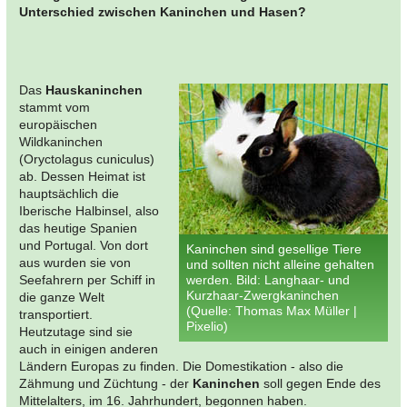
Unterschied zwischen Kaninchen und Hasen?
Das
Hauskaninchen
stammt vom
europäischen
Wildkaninchen
(Oryctolagus cuniculus)
ab. Dessen Heimat ist
hauptsächlich die
Iberische Halbinsel, also
das heutige Spanien
und Portugal. Von dort
Kaninchen sind gesellige Tiere
aus wurden sie von
und sollten nicht alleine gehalten
Seefahrern per Schiff in
werden. Bild: Langhaar- und
Kurzhaar-Zwergkaninchen
die ganze Welt
(Quelle: Thomas Max Müller |
transportiert.
Pixelio)
Heutzutage sind sie
auch in einigen anderen
Ländern Europas zu finden. Die Domestikation - also die
Zähmung und Züchtung - der
Kaninchen
soll gegen Ende des
Mittelalters, im 16. Jahrhundert, begonnen haben.