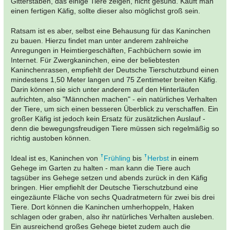
Gitterstäben, das einige Tiere zeigen, nicht gesund. Kauft man
einen fertigen Käfig, sollte dieser also möglichst groß sein.
Ratsam ist es aber, selbst eine Behausung für das Kaninchen
zu bauen. Hierzu findet man unter anderem zahlreiche
Anregungen in Heimtiergeschäften, Fachbüchern sowie im
Internet. Für Zwergkaninchen, eine der beliebtesten
Kaninchenrassen, empfiehlt der Deutsche Tierschutzbund einen
mindestens 1,50 Meter langen und 75 Zentimeter breiten Käfig.
Darin können sie sich unter anderem auf den Hinterläufen
aufrichten, also "Männchen machen" - ein natürliches Verhalten
der Tiere, um sich einen besseren Überblick zu verschaffen. Ein
großer Käfig ist jedoch kein Ersatz für zusätzlichen Auslauf -
denn die bewegungsfreudigen Tiere müssen sich regelmäßig so
richtig austoben können.
Ideal ist es, Kaninchen von
Frühling
bis
Herbst
in einem
Gehege im Garten zu halten - man kann die Tiere auch
tagsüber ins Gehege setzen und abends zurück in den Käfig
bringen. Hier empfiehlt der Deutsche Tierschutzbund eine
eingezäunte Fläche von sechs Quadratmetern für zwei bis drei
Tiere. Dort können die Kaninchen umherhoppeln, Haken
schlagen oder graben, also ihr natürliches Verhalten ausleben.
Ein ausreichend großes Gehege bietet zudem auch die