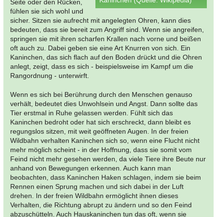
Seite oder den Rücken,
fühlen sie sich wohl und
sicher. Sitzen sie aufrecht mit angelegten Ohren, kann dies
bedeuten, dass sie bereit zum Angriff sind. Wenn sie angreifen,
springen sie mit ihren scharfen Krallen nach vorne und beißen
oft auch zu. Dabei geben sie eine Art Knurren von sich. Ein
Kaninchen, das sich flach auf den Boden drückt und die Ohren
anlegt, zeigt, dass es sich - beispielsweise im Kampf um die
Rangordnung - unterwirft.
Wenn es sich bei Berührung durch den Menschen genauso
verhält, bedeutet dies Unwohlsein und Angst. Dann sollte das
Tier erstmal in Ruhe gelassen werden. Fühlt sich das
Kaninchen bedroht oder hat sich erschreckt, dann bleibt es
regungslos sitzen, mit weit geöffneten Augen. In der freien
Wildbahn verhalten Kaninchen sich so, wenn eine Flucht nicht
mehr möglich scheint - in der Hoffnung, dass sie somit vom
Feind nicht mehr gesehen werden, da viele Tiere ihre Beute nur
anhand von Bewegungen erkennen. Auch kann man
beobachten, dass Kaninchen Haken schlagen, indem sie beim
Rennen einen Sprung machen und sich dabei in der Luft
drehen. In der freien Wildbahn ermöglicht ihnen dieses
Verhalten, die Richtung abrupt zu ändern und so den Feind
abzuschütteln. Auch Hauskaninchen tun das oft, wenn sie