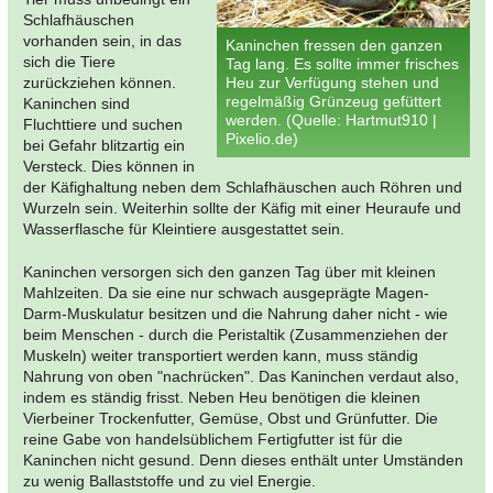
Schlafhäuschen
vorhanden sein, in das
Kaninchen fressen den ganzen
sich die Tiere
Tag lang. Es sollte immer frisches
zurückziehen können.
Heu zur Verfügung stehen und
regelmäßig Grünzeug gefüttert
Kaninchen sind
werden. (Quelle: Hartmut910 |
Fluchttiere und suchen
Pixelio.de)
bei Gefahr blitzartig ein
Versteck. Dies können in
der Käfighaltung neben dem Schlafhäuschen auch Röhren und
Wurzeln sein. Weiterhin sollte der Käfig mit einer Heuraufe und
Wasserflasche für Kleintiere ausgestattet sein.
Kaninchen versorgen sich den ganzen Tag über mit kleinen
Mahlzeiten. Da sie eine nur schwach ausgeprägte Magen-
Darm-Muskulatur besitzen und die Nahrung daher nicht - wie
beim Menschen - durch die Peristaltik (Zusammenziehen der
Muskeln) weiter transportiert werden kann, muss ständig
Nahrung von oben "nachrücken". Das Kaninchen verdaut also,
indem es ständig frisst. Neben Heu benötigen die kleinen
Vierbeiner Trockenfutter, Gemüse, Obst und Grünfutter. Die
reine Gabe von handelsüblichem Fertigfutter ist für die
Kaninchen nicht gesund. Denn dieses enthält unter Umständen
zu wenig Ballaststoffe und zu viel Energie.