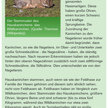
genannten
Hasenartigen. Diese
haben große Ohren,
einen kurzen Schwanz
und kräftige
Der Stammvater des
Sprungbeine. Die
Hauskaninchens: das
Wildkaninchen. (Quelle: Thermos
Zuordnung der
(Wikipedia))
Kaninchen zu den
Nagetieren wurde früher
damit begründet, dass
Kaninchen, so wie die Nagetiere, im Ober- und Unterkiefer zwei
große Schneidezähne - die Nagezähne - haben, die ständig
nachwachsen. Nach neueren Erkenntnissen haben sie jedoch
hinter den oberen Nagezähnen zusätzlich noch zwei stiftförmige
Schneidezähne, die Stiftzähne. Dies unterscheidet sie von den
Nagetieren.
Hauskaninchen stammen, auch wenn sie wie der Feldhase zur
Familie der Hasen gehören und diesem sehr ähnlich sehen,
nicht vom Feldhasen ab. Feldhasen haben im Vergleich zum
Wildkaninchen, dem Stammvater des Hauskaninchens, größere
Ohren, längere Beine und sind schwerer (bis zu etwa fünf
Kilogramm, während das Wildkaninchen nur etwa zwei
Kilogramm wiegt). Auch im Sozialverhalten gibt es große