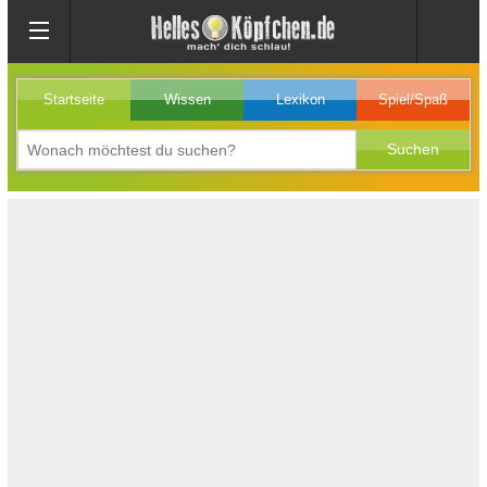
Startseite
Wissen
Lexikon
Spiel/Spaß