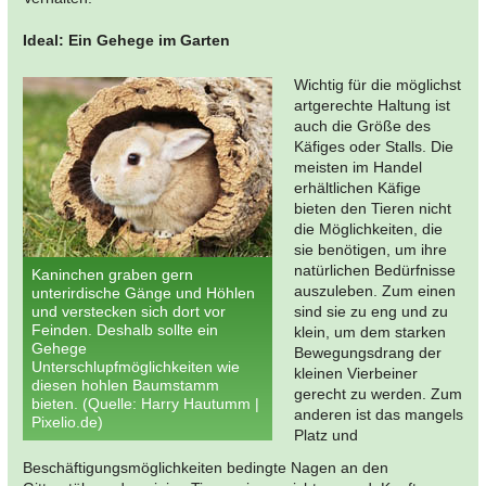
Ideal: Ein Gehege im Garten
Wichtig für die möglichst
artgerechte Haltung ist
auch die Größe des
Käfiges oder Stalls. Die
meisten im Handel
erhältlichen Käfige
bieten den Tieren nicht
die Möglichkeiten, die
sie benötigen, um ihre
natürlichen Bedürfnisse
Kaninchen graben gern
auszuleben. Zum einen
unterirdische Gänge und Höhlen
und verstecken sich dort vor
sind sie zu eng und zu
Feinden. Deshalb sollte ein
klein, um dem starken
Gehege
Bewegungsdrang der
Unterschlupfmöglichkeiten wie
kleinen Vierbeiner
diesen hohlen Baumstamm
gerecht zu werden. Zum
bieten. (Quelle: Harry Hautumm |
anderen ist das mangels
Pixelio.de)
Platz und
Beschäftigungsmöglichkeiten bedingte Nagen an den