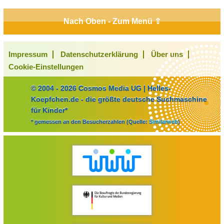
Nach Oben - Zum Menü ⇧
Impressum
Datenschutzerklärung
Über uns
Cookie-Einstellungen
© 2004 - 2026 Cosmos Media UG | Helles-
Koepfchen.de - die größte deutsche Suchmaschine
für Kinder*
* gemessen an den Besucherzahlen (Quelle:
Similarweb
)