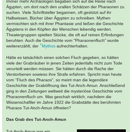
Immer mehr Archäologen begaben sich auf die Reise nach
Ägypten, um dort nach den uralten Schätzen der Pharaonen zu
suchen. Viele Schriftsteller begannen, oft gestützt auf ihr
Halbwissen, Bücher über Ägypten zu schreiben. Mythen
vermischten sich mit ihrer Phantasie und ließen die Geschichte
Ägyptens in den Köpfen der Menschen lebendig werden.
Theatergruppen spielten Stücke, die oft auf reinen Erfindungen
beruhten. Auch die Geschichte vom "Pharaonenfluch" wurde
weitererzählt, der
Mythos
aufrechterhalten.
Hätte es tatsächlich einen solchen Fluch gegeben, so hätten
viele der Grabräuber in jenen Zeiten jedenfalls nicht zum Tode
verurteilt werden müssen. Sie hätten durch die Rache der
Verstorbenen sowieso ihre Strafe erfahren. Spricht man heute
vom "Fluch des Pharaos", so meint man die legendäre
Geschichte der Graböffnung des Tut-Anch-Amun. Anschließend
ging in den Zeitungen weltweit die mysteriöse Geschichte vom
Pharaonenfluch um. Was geschah wirklich, nachdem die
Wissenschaftler im Jahre 1922 die Grabstätte des berühmten
Pharaos Tut-Anch-Amun öffneten?
Das Grab des Tut-Anch-Amun
Tut-Anch-Amun war ein