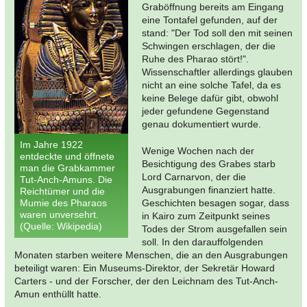
Graböffnung bereits am Eingang
eine Tontafel gefunden, auf der
stand: "Der Tod soll den mit seinen
Schwingen erschlagen, der die
Ruhe des Pharao stört!".
Wissenschaftler allerdings glauben
nicht an eine solche Tafel, da es
keine Belege dafür gibt, obwohl
jeder gefundene Gegenstand
genau dokumentiert wurde.
Im Jahre 1922
Wenige Wochen nach der
entdeckte und öffnete
Besichtigung des Grabes starb
man die Grabkammer
Lord Carnarvon, der die
Tut-Anch-Amuns. Die
Ausgrabungen finanziert hatte.
Reichtümer und die
Mumie des Pharaos
Geschichten besagen sogar, dass
waren unversehrt.
in Kairo zum Zeitpunkt seines
(Quelle: Wikipedia)
Todes der Strom ausgefallen sein
soll. In den darauffolgenden
Monaten starben weitere Menschen, die an den Ausgrabungen
beteiligt waren: Ein Museums-Direktor, der Sekretär Howard
Carters - und der Forscher, der den Leichnam des Tut-Anch-
Amun enthüllt hatte.