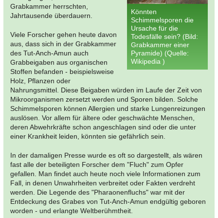
Grabkammer herrschten,
Könnten
Jahrtausende überdauern.
Schimmelsporen die
Ursache für die
Viele Forscher gehen heute davon
Todesfälle sein? (Bild:
aus, dass sich in der Grabkammer
Grabkammer einer
des Tut-Anch-Amun auch
Pyramide) (Quelle:
Wikipedia )
Grabbeigaben aus organischen
Stoffen befanden - beispielsweise
Holz, Pflanzen oder
Nahrungsmittel. Diese Beigaben würden im Laufe der Zeit von
Mikroorganismen zersetzt werden und Sporen bilden. Solche
Schimmelsporen können Allergien und starke Lungenreizungen
auslösen. Vor allem für ältere oder geschwächte Menschen,
deren Abwehrkräfte schon angeschlagen sind oder die unter
einer Krankheit leiden, könnten sie gefährlich sein.
In der damaligen Presse wurde es oft so dargestellt, als wären
fast alle der beteiligten Forscher dem "Fluch" zum Opfer
gefallen. Man findet auch heute noch viele Informationen zum
Fall, in denen Unwahrheiten verbreitet oder Fakten verdreht
werden. Die Legende des "Pharaonenfluchs" war mit der
Entdeckung des Grabes von Tut-Anch-Amun endgültig geboren
worden - und erlangte Weltberühmtheit.