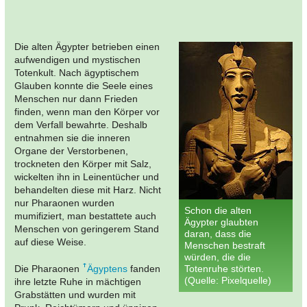
Die alten Ägypter betrieben einen
aufwendigen und mystischen
Totenkult. Nach ägyptischem
Glauben konnte die Seele eines
Menschen nur dann Frieden
finden, wenn man den Körper vor
dem Verfall bewahrte. Deshalb
entnahmen sie die inneren
Organe der Verstorbenen,
trockneten den Körper mit Salz,
wickelten ihn in Leinentücher und
behandelten diese mit Harz. Nicht
nur Pharaonen wurden
Schon die alten
mumifiziert, man bestattete auch
Ägypter glaubten
Menschen von geringerem Stand
daran, dass die
auf diese Weise.
Menschen bestraft
würden, die die
Die Pharaonen
Ägyptens
fanden
Totenruhe störten.
(Quelle: Pixelquelle)
ihre letzte Ruhe in mächtigen
Grabstätten und wurden mit