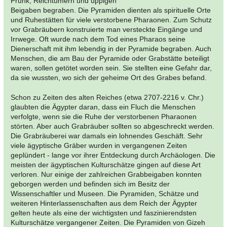
Prunk, Reichtümern und üppigen
Beigaben begraben. Die Pyramiden dienten als spirituelle Orte
und Ruhestätten für viele verstorbene Pharaonen. Zum Schutz
vor Grabräubern konstruierte man versteckte Eingänge und
Irrwege. Oft wurde nach dem Tod eines Pharaos seine
Dienerschaft mit ihm lebendig in der Pyramide begraben. Auch
Menschen, die am Bau der Pyramide oder Grabstätte beteiligt
waren, sollen getötet worden sein. Sie stellten eine Gefahr dar,
da sie wussten, wo sich der geheime Ort des Grabes befand.
Schon zu Zeiten des alten Reiches (etwa 2707-2216 v. Chr.)
glaubten die Ägypter daran, dass ein Fluch die Menschen
verfolgte, wenn sie die Ruhe der verstorbenen Pharaonen
störten. Aber auch Grabräuber sollten so abgeschreckt werden.
Die Grabräuberei war damals ein lohnendes Geschäft. Sehr
viele ägyptische Gräber wurden in vergangenen Zeiten
geplündert - lange vor ihrer Entdeckung durch Archäologen. Die
meisten der ägyptischen Kulturschätze gingen auf diese Art
verloren. Nur einige der zahlreichen Grabbeigaben konnten
geborgen werden und befinden sich im Besitz der
Wissenschaftler und Museen. Die Pyramiden, Schätze und
weiteren Hinterlassenschaften aus dem Reich der Ägypter
gelten heute als eine der wichtigsten und faszinierendsten
Kulturschätze vergangener Zeiten. Die Pyramiden von Gizeh