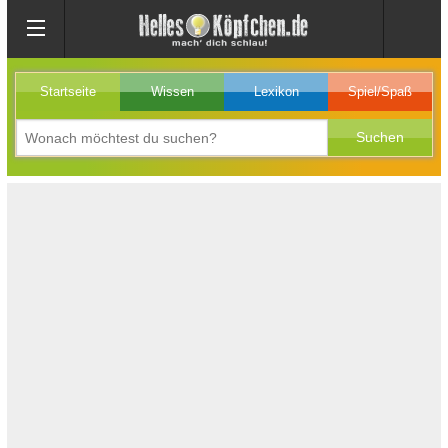
Startseite
Wissen
Lexikon
Spiel/Spaß