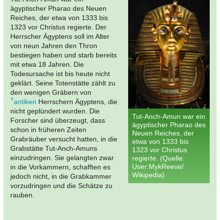
ägyptischer Pharao des Neuen
Reiches, der etwa von 1333 bis
1323 vor Christus regierte. Der
Herrscher Ägyptens soll im Alter
von neun Jahren den Thron
bestiegen haben und starb bereits
mit etwa 18 Jahren. Die
Todesursache ist bis heute nicht
geklärt. Seine Totenstätte zählt zu
den wenigen Gräbern von
antiken
Herrschern Ägyptens, die
nicht geplündert wurden. Die
Tut-Anch-Amun war ein
Forscher sind überzeugt, dass
ägyptischer Pharao des
schon in früheren Zeiten
Neuen Reiches, der
Grabräuber versucht hatten, in die
etwa von 1333 bis
Grabstätte Tut-Anch-Amuns
1323 vor Christus
einzudringen. Sie gelangten zwar
regierte. (Quelle:
User:MykReeve/
in die Vorkammern, schafften es
Wikipedia)
jedoch nicht, in die Grabkammer
vorzudringen und die Schätze zu
rauben.