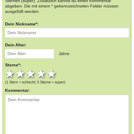
Sternen (super). Zusätzlich kannst du einen Kommentar
abgeben. Die mit einem * gekennzeichneten Felder müssen
ausgefüllt werden.
Dein Nickname*:
Dein Alter:
Jahre
Sterne*:
1 star
2 stars
3 stars
4 stars
5 stars
(1 Stern = schlecht, 5 Sterne = super)
Kommentar: