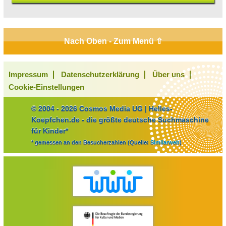
Nach Oben - Zum Menü ⇧
Impressum
Datenschutzerklärung
Über uns
Cookie-Einstellungen
© 2004 - 2026 Cosmos Media UG | Helles-
Koepfchen.de - die größte deutsche Suchmaschine
für Kinder*
* gemessen an den Besucherzahlen (Quelle:
Similarweb
)