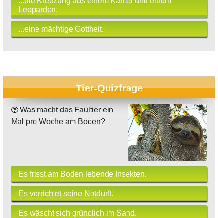
...die Kreuzung aus einem Kamel und einem
Leoparden.
...eine mächtige Gottheit.
Tier-Quizfrage
Was macht das Faultier ein
Mal pro Woche am Boden?
Es frisst am Boden lebende Insekten.
Es verrichtet seine Notdurft.
Es wäscht sich gründlich im Sand.