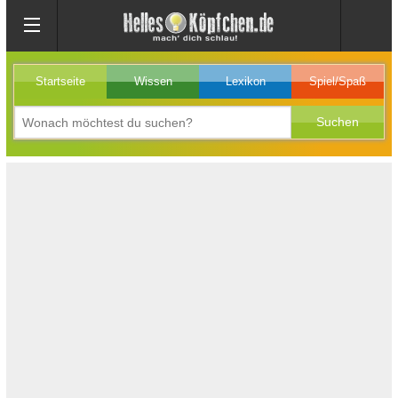
Startseite
Wissen
Lexikon
Spiel/Spaß