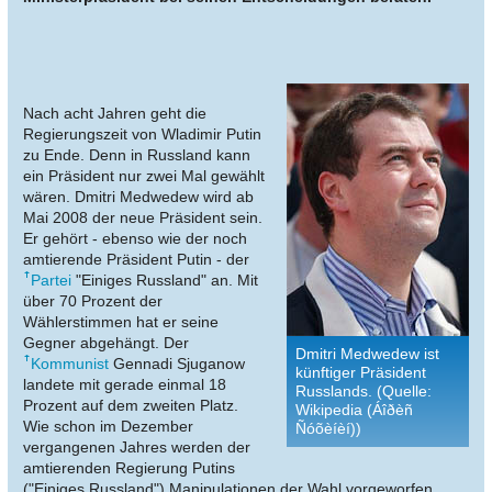
Nach acht Jahren geht die
Regierungszeit von Wladimir Putin
zu Ende. Denn in Russland kann
ein Präsident nur zwei Mal gewählt
wären. Dmitri Medwedew wird ab
Mai 2008 der neue Präsident sein.
Er gehört - ebenso wie der noch
amtierende Präsident Putin - der
Partei
"Einiges Russland" an. Mit
über 70 Prozent der
Wählerstimmen hat er seine
Gegner abgehängt. Der
Dmitri Medwedew ist
Kommunist
Gennadi Sjuganow
künftiger Präsident
landete mit gerade einmal 18
Russlands. (Quelle:
Prozent auf dem zweiten Platz.
Wikipedia (Áîðèñ
Wie schon im Dezember
Ñóõèíèí))
vergangenen Jahres werden der
amtierenden Regierung Putins
("Einiges Russland") Manipulationen der Wahl vorgeworfen.