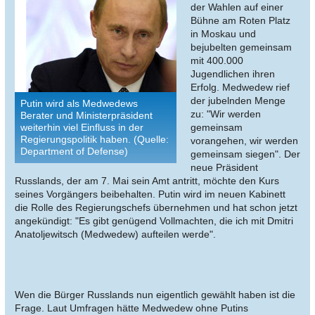
der Wahlen auf einer
Bühne am Roten Platz
in Moskau und
bejubelten gemeinsam
mit 400.000
Jugendlichen ihren
Erfolg. Medwedew rief
der jubelnden Menge
Putin wird als Medwedews
zu: "Wir werden
Berater und Ministerpräsident
weiterhin viel Einfluss in der
gemeinsam
Regierungspolitik haben. (Quelle:
vorangehen, wir werden
Department of Defense)
gemeinsam siegen". Der
neue Präsident
Russlands, der am 7. Mai sein Amt antritt, möchte den Kurs
seines Vorgängers beibehalten. Putin wird im neuen Kabinett
die Rolle des Regierungschefs übernehmen und hat schon jetzt
angekündigt: "Es gibt genügend Vollmachten, die ich mit Dmitri
Anatoljewitsch (Medwedew) aufteilen werde".
Wen die Bürger Russlands nun eigentlich gewählt haben ist die
Frage. Laut Umfragen hätte Medwedew ohne Putins