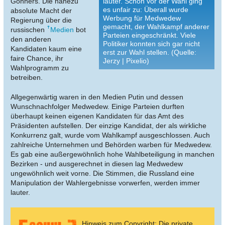
Gönners. Die nahezu
lauter. Schon vor der Wahl ging
es unfair zu: Überall wurde
absolute Macht der
Werbung für Medwedew
Regierung über die
gemacht, der Wahlkampf anderer
russischen
Medien
bot
Parteien eingeschränkt. Viele
den anderen
Politiker konnten sich gar nicht
Kandidaten kaum eine
erst zur Wahl stellen. (Quelle:
faire Chance, ihr
Jerzy | Pixelio)
Wahlprogramm zu
betreiben.
Allgegenwärtig waren in den Medien Putin und dessen
Wunschnachfolger Medwedew. Einige Parteien durften
überhaupt keinen eigenen Kandidaten für das Amt des
Präsidenten aufstellen. Der einzige Kandidat, der als wirkliche
Konkurrenz galt, wurde vom Wahlkampf ausgeschlossen. Auch
zahlreiche Unternehmen und Behörden warben für Medwedew.
Es gab eine außergewöhnlich hohe Wahlbeteiligung in manchen
Bezirken - und ausgerechnet in diesen lag Medwedew
ungewöhnlich weit vorne. Die Stimmen, die Russland eine
Manipulation der Wahlergebnisse vorwerfen, werden immer
lauter.
Hinweis zum Copyright: Die private