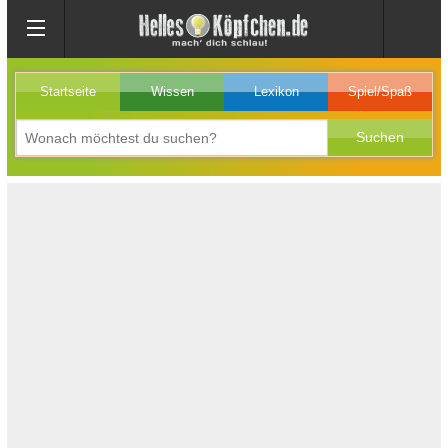
Startseite
Wissen
Lexikon
Spiel/Spaß