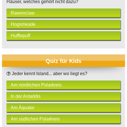
Häuser, welches gehört nicht dazu?
Rawenclaw
Hogsmeade
Hufflepuff
Quiz für Kids
Jeder kennt Island... aber wo liegt es?
Am nördlichen Polarkreis
In der Antarktis
Am Äquator
Am südlichen Polarkreis