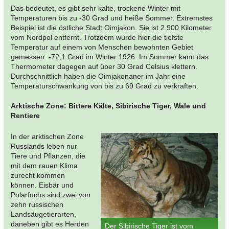
Das bedeutet, es gibt sehr kalte, trockene Winter mit
Temperaturen bis zu -30 Grad und heiße Sommer. Extremstes
Beispiel ist die östliche Stadt Oimjakon. Sie ist 2.900 Kilometer
vom Nordpol entfernt. Trotzdem wurde hier die tiefste
Temperatur auf einem von Menschen bewohnten Gebiet
gemessen: -72,1 Grad im Winter 1926. Im Sommer kann das
Thermometer dagegen auf über 30 Grad Celsius klettern.
Durchschnittlich haben die Oimjakonaner im Jahr eine
Temperaturschwankung von bis zu 69 Grad zu verkraften.
Arktische Zone: Bittere Kälte, Sibirische Tiger, Wale und
Rentiere
In der arktischen Zone
Russlands leben nur
Tiere und Pflanzen, die
mit dem rauen Klima
zurecht kommen
können. Eisbär und
Polarfuchs sind zwei von
zehn russischen
Landsäugetierarten,
daneben gibt es Herden
Der Sibirische Tiger ist vom