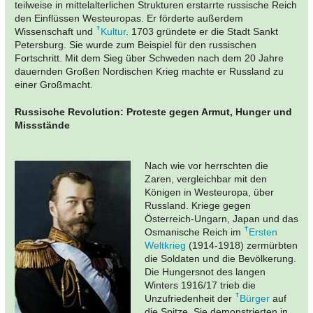
teilweise in mittelalterlichen Strukturen erstarrte russische Reich
den Einflüssen Westeuropas. Er förderte außerdem
Wissenschaft und
Kultur
. 1703 gründete er die Stadt Sankt
Petersburg. Sie wurde zum Beispiel für den russischen
Fortschritt. Mit dem Sieg über Schweden nach dem 20 Jahre
dauernden Großen Nordischen Krieg machte er Russland zu
einer Großmacht.
Russische Revolution: Proteste gegen Armut, Hunger und
Missstände
Nach wie vor herrschten die
Zaren, vergleichbar mit den
Königen in Westeuropa, über
Russland. Kriege gegen
Österreich-Ungarn, Japan und das
Osmanische Reich im
Ersten
Weltkrieg
(1914-1918) zermürbten
die Soldaten und die Bevölkerung.
Die Hungersnot des langen
Winters 1916/17 trieb die
Unzufriedenheit der
Bürger
auf
die Spitze. Sie demonstrierten in