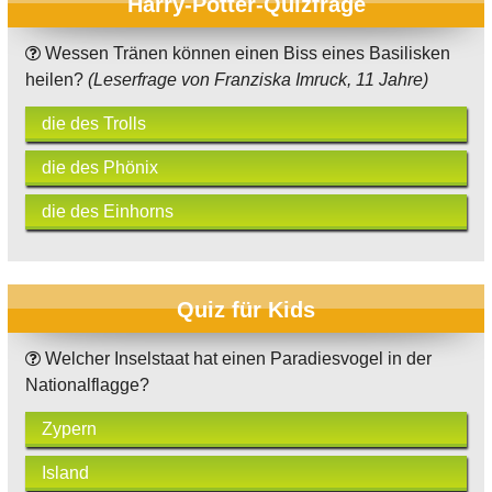
Harry-Potter-Quizfrage
Wessen Tränen können einen Biss eines Basilisken
heilen?
(Leserfrage von Franziska Imruck, 11 Jahre)
die des Trolls
die des Phönix
die des Einhorns
Quiz für Kids
Welcher Inselstaat hat einen Paradiesvogel in der
Nationalflagge?
Zypern
Island