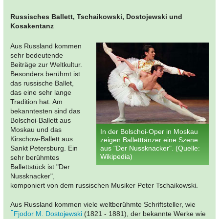
Russisches Ballett, Tschaikowski, Dostojewski und
Kosakentanz
Aus Russland kommen
sehr bedeutende
Beiträge zur Weltkultur.
Besonders berühmt ist
das russische Ballet,
das eine sehr lange
Tradition hat. Am
bekanntesten sind das
Bolschoi-Ballett aus
Moskau und das
In der Bolschoi-Oper in Moskau
Kirschow-Ballett aus
zeigen Balletttänzer eine Szene
Sankt Petersburg. Ein
aus "Der Nussknacker". (Quelle:
Wikipedia)
sehr berühmtes
Ballettstück ist "Der
Nussknacker",
komponiert von dem russischen Musiker Peter Tschaikowski.
Aus Russland kommen viele weltberühmte Schriftsteller, wie
Fjodor M. Dostojewski
(1821 - 1881), der bekannte Werke wie