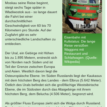
Moskau seine Reise beginnt,
steigt sechs Tage später in
Wladiwostok aus - so lange dauert
die Fahrt bei einer
durchschnittlichen
Geschwindigkeit von 60 bis 70
Kilometern pro Stunde. Auf der
Zugfahrt gibt es sehr
Eisenbahn mit
unterschiedliche Landschaften zu
Kultstatus: Die lange
entdecken.
Reise versüßen
Waggons mit
Der Ural, ein Gebirge mit Höhen
Restaurant und
bis zu 1.895 Metern, erstreckt sich
Schlafwagen. (Quelle:
Wikipedia)
von Norden nach Süden und ist
Teil der Grenze zwischen Europa
und Asien. Westlich davon liegt die
Osteuropäische Ebene. Im Süden Russlands liegt der Kaukasus
mit dem höchsten Berg des Landes - dem Elbrus (5.642 Meter).
Östlich des Urals befindet sich die großflächige Westsibirische
Ebene, die im Südosten durch das Altaigebirge mit ihrem
höchsten Berg, dem Belucha (4.506 Meter), begrenzt wird.
Als größter Fluss Europas zieht sich die Wolga durch Russland.