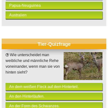
Papua-Neuguinea
Australien
Tier-Quizfrage
Wie unterscheidet man
weibliche und männliche Rehe
voneinander, wenn man sie von
hinten sieht?
An dem weißen Fleck auf dem Hinterteil.
An den Hinterläufen.
An der Form des Schwanzes.