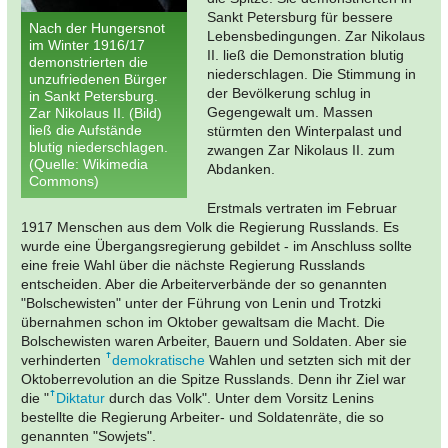
Sankt Petersburg für bessere
Nach der Hungersnot
Lebensbedingungen. Zar Nikolaus
im Winter 1916/17
II. ließ die Demonstration blutig
demonstrierten die
niederschlagen. Die Stimmung in
unzufriedenen Bürger
der Bevölkerung schlug in
in Sankt Petersburg.
Gegengewalt um. Massen
Zar Nikolaus II. (Bild)
ließ die Aufstände
stürmten den Winterpalast und
blutig niederschlagen.
zwangen Zar Nikolaus II. zum
(Quelle: Wikimedia
Abdanken.
Commons)
Erstmals vertraten im Februar
1917 Menschen aus dem Volk die Regierung Russlands. Es
wurde eine Übergangsregierung gebildet - im Anschluss sollte
eine freie Wahl über die nächste Regierung Russlands
entscheiden. Aber die Arbeiterverbände der so genannten
"Bolschewisten" unter der Führung von Lenin und Trotzki
übernahmen schon im Oktober gewaltsam die Macht. Die
Bolschewisten waren Arbeiter, Bauern und Soldaten. Aber sie
verhinderten
demokratische
Wahlen und setzten sich mit der
Oktoberrevolution an die Spitze Russlands. Denn ihr Ziel war
die "
Diktatur
durch das Volk". Unter dem Vorsitz Lenins
bestellte die Regierung Arbeiter- und Soldatenräte, die so
genannten "Sowjets".