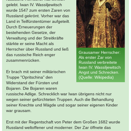
gelebt. Iwan IV. Wassiljewitsch
wurde 1547 zum ersten Zaren von
Russland gekrönt. Vorher war das
Land in Teilfürstentümer aufgeteilt.
Durch Erneuerungen der
bestehenden Gesetze, der
Verwaltung und der Streitkräfte
stärkte er seine Macht als
Herrscher über Russland und ließ
Grausamer Herrscher:
das russische Reich enger
Als erster Zar von
zusammenrücken.
Russland verbreitete
Iwan IV. Wassiljewitsch
Er brach mit seiner militärischen
Angst und Schrecken.
Truppe "Opritschina" den
(Quelle: Wikipedia)
Widerstand der Fürsten und
Bojaren. Die Bojaren waren
russische Adlige. Schrecklich war Iwan übrigens nicht nur
wegen seiner gefürchteten Truppen. Auch die Behandlung
seiner Knechte und Mägde und sogar seiner eigenen Kinder
war grausam.
Erst mit der Regentschaft von Peter dem Großen 1682 wurde
Russland weltoffener und moderner. Der Zar öffnete das