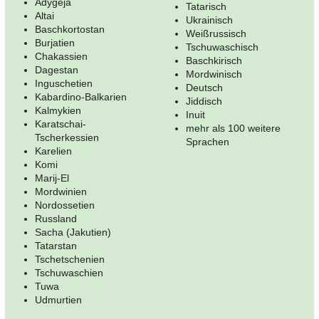
Adygeja
Tatarisch
Altai
Ukrainisch
Baschkortostan
Weißrussisch
Burjatien
Tschuwaschisch
Chakassien
Baschkirisch
Dagestan
Mordwinisch
Inguschetien
Deutsch
Kabardino-Balkarien
Jiddisch
Kalmykien
Inuit
Karatschai-
mehr als 100 weitere
Tscherkessien
Sprachen
Karelien
Komi
Marij-El
Mordwinien
Nordossetien
Russland
Sacha (Jakutien)
Tatarstan
Tschetschenien
Tschuwaschien
Tuwa
Udmurtien