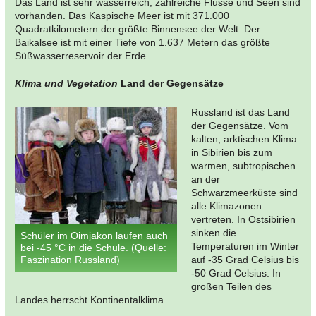
Das Land ist sehr wasserreich, zahlreiche Flüsse und Seen sind
vorhanden. Das Kaspische Meer ist mit 371.000
Quadratkilometern der größte Binnensee der Welt. Der
Baikalsee ist mit einer Tiefe von 1.637 Metern das größte
Süßwasserreservoir der Erde.
Klima und Vegetation
Land der Gegensätze
Russland ist das Land
der Gegensätze. Vom
kalten, arktischen Klima
in Sibirien bis zum
warmen, subtropischen
an der
Schwarzmeerküste sind
alle Klimazonen
vertreten. In Ostsibirien
sinken die
Schüler im Oimjakon laufen auch
Temperaturen im Winter
bei -45 °C in die Schule. (Quelle:
Faszination Russland)
auf -35 Grad Celsius bis
-50 Grad Celsius. In
großen Teilen des
Landes herrscht Kontinentalklima.