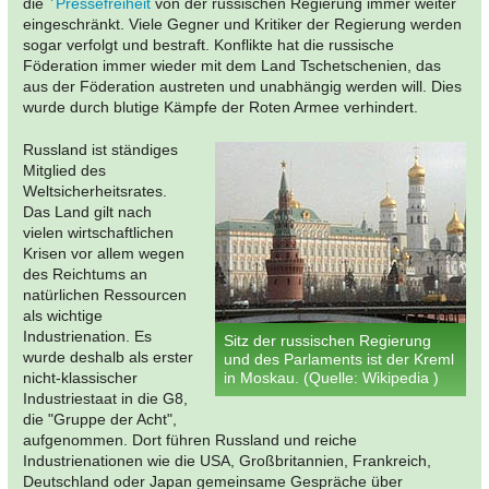
die
Pressefreiheit
von der russischen Regierung immer weiter
eingeschränkt. Viele Gegner und Kritiker der Regierung werden
sogar verfolgt und bestraft. Konflikte hat die russische
Föderation immer wieder mit dem Land Tschetschenien, das
aus der Föderation austreten und unabhängig werden will. Dies
wurde durch blutige Kämpfe der Roten Armee verhindert.
Russland ist ständiges
Mitglied des
Weltsicherheitsrates.
Das Land gilt nach
vielen wirtschaftlichen
Krisen vor allem wegen
des Reichtums an
natürlichen Ressourcen
als wichtige
Industrienation. Es
Sitz der russischen Regierung
wurde deshalb als erster
und des Parlaments ist der Kreml
nicht-klassischer
in Moskau. (Quelle: Wikipedia )
Industriestaat in die G8,
die "Gruppe der Acht",
aufgenommen. Dort führen Russland und reiche
Industrienationen wie die USA, Großbritannien, Frankreich,
Deutschland oder Japan gemeinsame Gespräche über