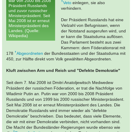
war von 2000 bis 2008
Veto
einlegen, sie also
Präsident Russlands
verhindern.
und zuvor russischer
Ministerpräsident. Seit
Der Präsident Russlands hat eine
Mai 2008 ist er erneut
Vielzahl von Befugnissen, wenn
Ministerpräsident des
Landes. (Quelle:
der Notstand ausgerufen wird, und
Wikipedia)
er kann die Staatsduma auflösen.
Das Parlament besteht aus zwei
Kammern: dem Föderationsrat mit
178
Abgeordneten
der Bundesstaaten und der Staatsduma mit
450, zur Hälfte direkt vom Volk gewählten Abgeordneten.
Kluft zwischen Arm und Reich und "Defekte Demokratie"
Seit dem 7. Mai 2008 ist Dmitri Anatoljewitsch Medwedew
Präsident der russischen Föderation, er trat die Nachfolge von
Wladimir Putin an. Putin war von 2000 bis 2008 Präsident
Russlands und von 1999 bis 2000 russischer Ministerpräsident.
Seit Mai 2008 ist er erneut Ministerpräsident des Landes. Die
Demokratie Russlands wird immer wieder als "defekte
Demokratie" beschrieben. Das bedeutet, dass viele Elemente,
die wir mit einer Demokratie verbinden, nicht vorhanden sind.
Die Macht der Bundesländer-Regierungen wurde ebenso wie