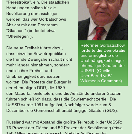
"Perestroika", ein. Die staatlichen
Handlungen sollten für die
Bevölkerung durchsichtiger
werden, das war Gorbatschows
Absicht mit dem Programm
"Glasnost" (bedeutet etwa
"Offenlegen").
Reformer Gorbatschow
Die neue Freiheit führte dazu,
förderte die Demokratie
dass einzelne Sowjetrepubliken
und ermöglichte die
die fremde Zwangsherrschaft nicht
Unabhängigkeit einiger
mehr länger hinnahmen, sondern
ehemaliger Staaten der
endlich ihre Freiheit und
UdSSR. (Quelle:
User:Bernd vdB/
Unabhängigkeit durchsetzen
Wikimedia Commons)
wollten. Die Proteste der Bürger in
der ehemaligen DDR, die 1989
den Mauerfall einleiteten, und die Aufstände anderer Staaten
führten schließlich dazu, dass die Sowjetmacht zerfiel. Die
UdSSR wurde 1991 aufgelöst, Nachfolger wurde zum 8.
Dezember die Gemeinschaft unabhängiger Staaten (GUS).
Russland war mit Abstand die größte Teilrepublik der UdSSR:
76 Prozent der Fläche und 52 Prozent der Bevölkerung (etwa
150 Millionen) waren russisch. Seit der Auflösung der