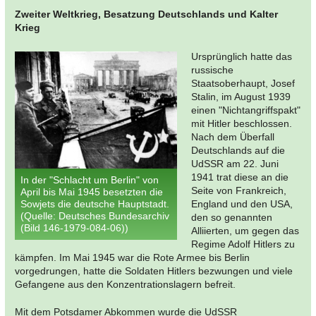
Zweiter Weltkrieg, Besatzung Deutschlands und Kalter
Krieg
Ursprünglich hatte das
russische
Staatsoberhaupt, Josef
Stalin, im August 1939
einen "Nichtangriffspakt"
mit Hitler beschlossen.
Nach dem Überfall
Deutschlands auf die
UdSSR am 22. Juni
1941 trat diese an die
In der "Schlacht um Berlin" von
Seite von Frankreich,
April bis Mai 1945 besetzten die
Sowjets die deutsche Hauptstadt.
England und den USA,
(Quelle: Deutsches Bundesarchiv
den so genannten
(Bild 146-1979-084-06))
Alliierten, um gegen das
Regime Adolf Hitlers zu
kämpfen. Im Mai 1945 war die Rote Armee bis Berlin
vorgedrungen, hatte die Soldaten Hitlers bezwungen und viele
Gefangene aus den Konzentrationslagern befreit.
Mit dem Potsdamer Abkommen wurde die UdSSR