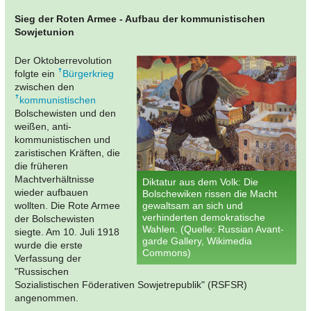
Sieg der Roten Armee - Aufbau der kommunistischen
Sowjetunion
Der Oktoberrevolution
folgte ein
Bürgerkrieg
zwischen den
kommunistischen
Bolschewisten und den
weißen, anti-
kommunistischen und
zaristischen Kräften, die
die früheren
Machtverhältnisse
Diktatur aus dem Volk: Die
wieder aufbauen
Bolschewiken rissen die Macht
wollten. Die Rote Armee
gewaltsam an sich und
verhinderten demokratische
der Bolschewisten
Wahlen. (Quelle: Russian Avant-
siegte. Am 10. Juli 1918
garde Gallery, Wikimedia
wurde die erste
Commons)
Verfassung der
"Russischen
Sozialistischen Föderativen Sowjetrepublik" (RSFSR)
angenommen.