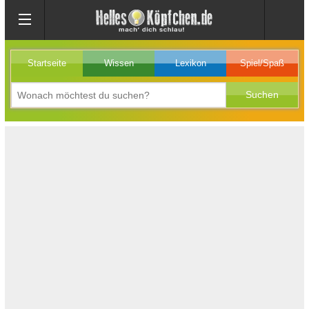
Startseite
Wissen
Lexikon
Spiel/Spaß