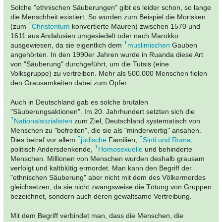
Solche "ethnischen Säuberungen" gibt es leider schon, so lange
die Menschheit existiert. So wurden zum Beispiel die Morisken
(zum
Christentum
konvertierte Mauren) zwischen 1570 und
1611 aus Andalusien umgesiedelt oder nach Marokko
ausgewiesen, da sie eigentlich dem
muslimischen
Gauben
angehörten. In den 1990er Jahren wurde in Ruanda diese Art
von "Säuberung" durchgeführt, um die Tutsis (eine
Volksgruppe) zu vertreiben. Mehr als 500.000 Menschen fielen
den Grausamkeiten dabei zum Opfer.
Auch in Deutschland gab es solche brutalen
"Säuberungsaktionen". Im 20. Jahrhundert setzten sich die
Nationalsozialisten
zum Ziel, Deutschland systematisch von
Menschen zu "befreiten", die sie als "minderwertig" ansahen.
Dies betraf vor allem
jüdische
Familien,
Sinti und Roma
,
politisch Andersdenkende,
Homosexuelle
und behinderte
Menschen. Millionen von Menschen wurden deshalb grausam
verfolgt und kaltblütig ermordet. Man kann den Begriff der
"ethnischen Säuberung" aber nicht mit dem des Völkermordes
gleichsetzen, da sie nicht zwangsweise die Tötung von Gruppen
bezeichnet, sondern auch deren gewaltsame Vertreibung.
Mit dem Begriff verbindet man, dass die Menschen, die