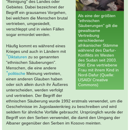
"Reinigung" des Landes oder
Gebietes. Dabei bezeichnet der
Begriff ein grausames Vorgehen,
Als eine der größten
bei welchem die Menschen brutal
"ethnischen
vertrieben, umgesiedelt,
Säuberungen" gilt die
verschleppt und in vielen Fällen
gewaltsame
sogar ermordet werden.
Vertreibung
verschiedener
afrikanischer Stämme
Häufig kommt es während eines
während des Darfur-
Krieges und auch in Ländern mit
Konflikts im Westen
Diktaturen
zu so genannten
des Sudan seit 2003.
"ethnischen Säuberungen".
Bild: Eine vertriebene
Menschen, die eine andere
Frau mit ihrem Kind in
politische
Meinung vertreten,
Nord-Dafur (Quelle:
einen anderen Glauben haben
USAID/ Creative
oder sich allein durch ihr Äußeres
Commons)
unterscheiden, werden verfolgt
und vertrieben. Der Begriff der
ethnischen Säuberung wurde 1992 erstmals verwendet, um die
Geschehnisse im Jugoslawienkrieg zu beschreiben und wird
seitdem für ähnliche Vorfälle gebraucht. Ursprünglich wurde der
Begriff von den Serben verwendet, die damit den Umgang der
Albaner gegenüber den Serben im Kosovo meinten.