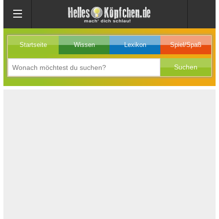
Startseite
Wissen
Lexikon
Spiel/Spaß