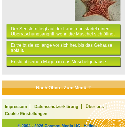
Der Seestern liegt auf der Lauer und startet einen
Überraschungsangriff, wenn die Muschel sich öffnet.
Er treibt sie so lange vor sich her, bis das Gehäuse
abfällt.
Er stülpt seinen Magen in das Muschelgehäuse.
Nach Oben - Zum Menü ⇧
Impressum
Datenschutzerklärung
Über uns
Cookie-Einstellungen
© 2004 - 2026 Cosmos Media UG | Helles-