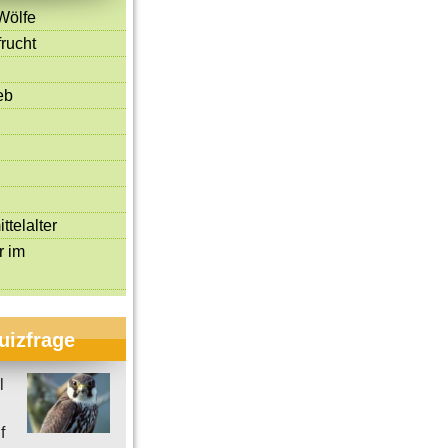
Wölfe
rucht
eb
ttelalter
r im
uizfrage
l
f