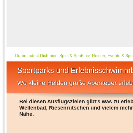
Häufig gesucht
Mensch & Natur
Beliebte Artikel
Gesellschaft & Politi
Ratgeber & Tipps
Universum
Kunst
Technik
Du befindest Dich hier:
Spiel & Spaß
Reisen, Events & Spo
Kinderuni
Sportparks und Erlebnisschwimm
Länderlexikon
Wo kleine Helden große Abenteuer erleb
Fragen und Antwort
Bei diesen Ausflugszielen gibt's was zu erl
Wellenbad, Riesenrutschen und vielem mehr 
Nähe.