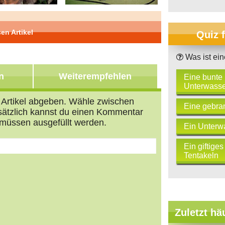
en Artikel
Quiz 
Was ist ein
Teil 3 von 5
n
Weiterempfehlen
Eine bunte
Unterwasse
n Artikel abgeben. Wähle zwischen
Eine gebra
usätzlich kannst du einen Kommentar
müssen ausgefüllt werden.
Ein Unterw
Ein giftiges
Tentakeln
s
tars
Zuletzt hä