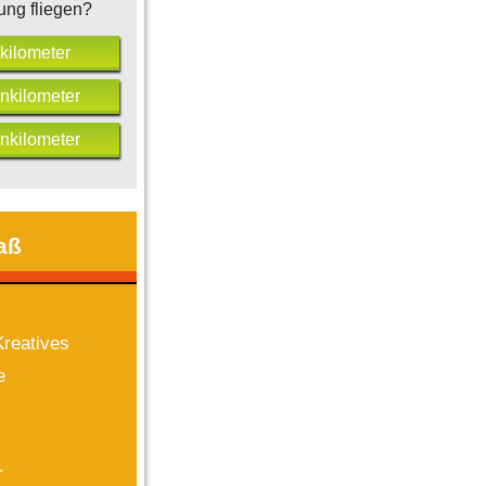
ung fliegen?
kilometer
nkilometer
nkilometer
aß
reatives
e
r