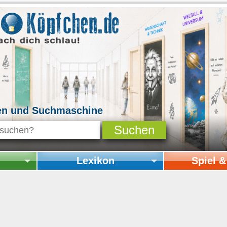
en und Suchmaschine
Lexikon
Spiel 
Startseite Lexikon
Startseite Spi
Online-Spiele
Mitmachen & 