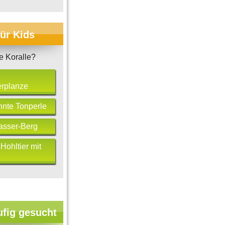
für Kids
e Koralle?
rplanze
nnte Tonperle
asser-Berg
 Hohltier mit
ufig gesucht