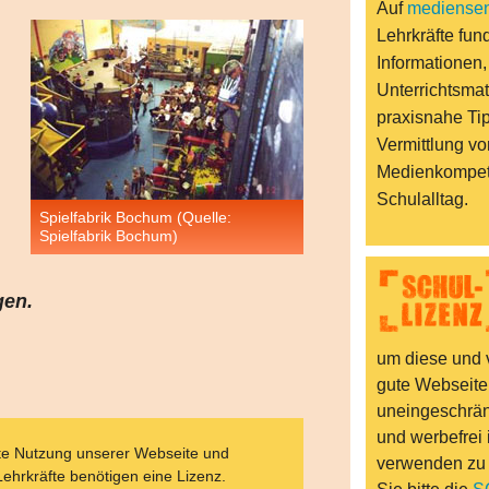
Auf
mediensen
Lehrkräfte fund
Informationen,
Unterrichtsmat
praxisnahe Ti
Vermittlung vo
Medienkompet
Schulalltag.
Spielfabrik Bochum (Quelle:
Spielfabrik Bochum)
gen.
um diese und v
gute Webseite
uneingeschränk
und werbefrei 
ate Nutzung unserer Webseite und
verwenden zu
Lehrkräfte benötigen eine Lizenz.