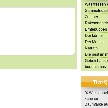
Was fressen 
Sammelnussf
Zentner
Raketenantri
Erntepuppen
Der körper
Der Mensch
Narrativ
Die pest im mi
Gebetshäuse
buddhismus
Tier-Q
Wie schnel
kann ein
Baumfalke au