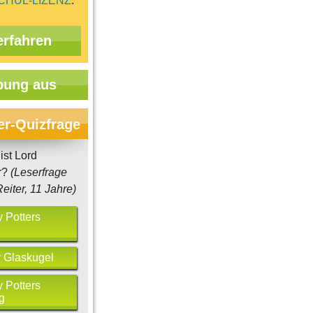
CHUL-LIZENZ
.
erfahren
ung aus
er-Quizfrage
ist Lord
r?
(Leserfrage
eiter, 11 Jahre)
y Potters
r Glaskugel
y Potters
seen und Ausstellungen für
Alle gegen einen - Mobbin
g
Kinder
Schulen