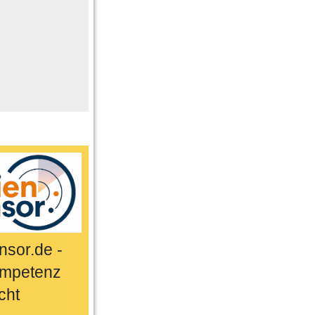
me
n
er
ts & Sport
sor.de -
mpetenz
cht