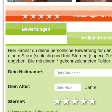
0 Bewertungen für dies
Bewertungen
Artikel drucke
Hier kannst du deine persönliche Bewertung für de
einem Stern (schlecht) und fünf Sternen (super). Z
abgeben. Die mit einem * gekennzeichneten Felder 
Dein Nickname*:
Dein Alter:
Jahre
1 star
2 stars
3 stars
4 star
5 s
Sterne*:
(1 Stern = schlecht, 5 Sterne = super)