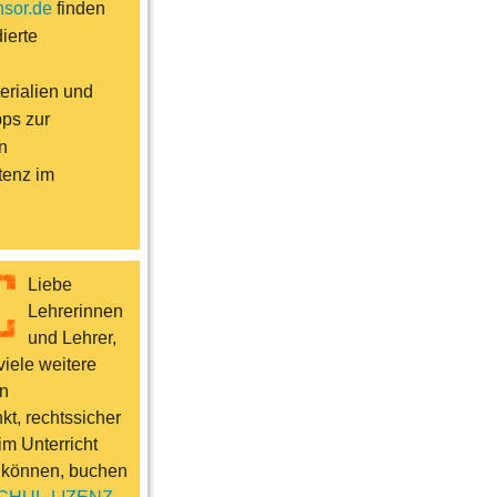
sor.de
finden
ierte
erialien und
pps zur
n
enz im
Liebe
Lehrerinnen
und Lehrer,
iele weitere
n
t, rechtssicher
im Unterricht
 können, buchen