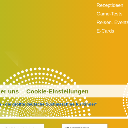
Rezeptideen
Game-Tests
Reisen, Event
E-Cards
er uns
Cookie-Einstellungen
 - die größte deutsche Suchmaschine für Kinder*