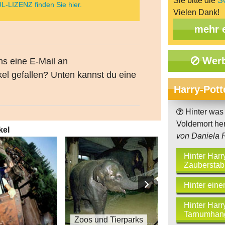
Sie bitte die
S
L-LIZENZ finden Sie hier.
Vielen Dank!
mehr 
Werb
uns eine E-Mail an
kel gefallen? Unten kannst du eine
Harry-Pott
Hinter was 
Voldemort he
kel
von Daniela R
Hinter Harr
Zauberstab
Hinter eine
Hinter Harr
Mu
Tarnumhan
Zoos und Tierparks