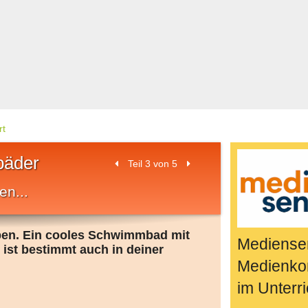
Bücher & Fil
k
Quiz-Spiele
Spiele & Idee
Jugendreport
Rezeptideen
Game-Tests
rt
Reisen, Even
bäder
Teil 3 von 5
E-Cards
en...
en
eben. Ein cooles Schwimmbad mit
Mediensen
ist bestimmt auch in deiner
Medienko
im Unterri