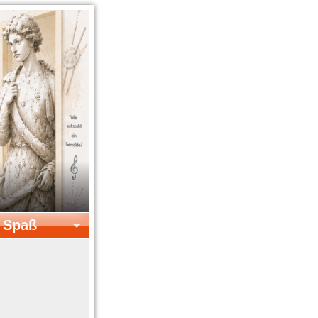
& Spaß
el & Spaß
Kreatives