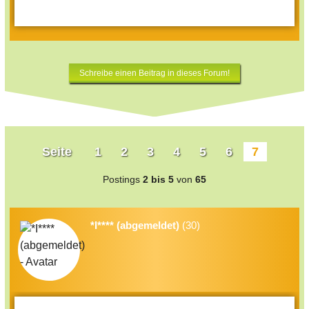
Schreibe einen Beitrag in dieses Forum!
Seite
1
2
3
4
5
6
7
Postings
2 bis 5
von
65
*I**** (abgemeldet)
(30)