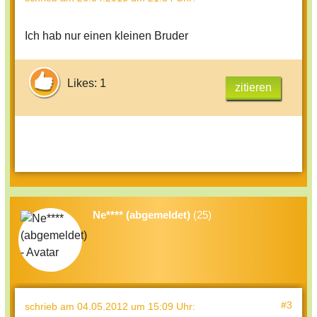
Ich hab nur einen kleinen Bruder
Likes: 1
zitieren
Ne**** (abgemeldet)
(25)
#3
schrieb
am 04.05.2012 um 15:09 Uhr
: