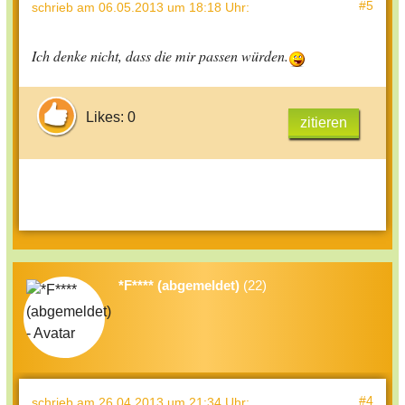
#5
schrieb
am 06.05.2013 um 18:18 Uhr
:
Ich denke nicht, dass die mir passen würden.
Likes: 0
zitieren
*F**** (abgemeldet)
(22)
#4
schrieb
am 26.04.2013 um 21:34 Uhr
: