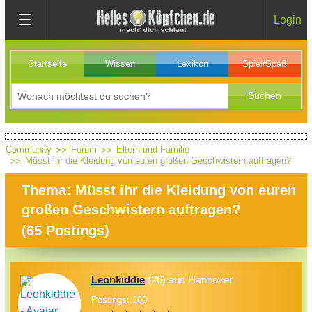
Login
Startseite
Wissen
Lexikon
Spiel/Spaß
Community
Forum
Eltern und Familie
Müsst ihr die Kleidung von euren großen Geschwistern auftragen?
Thema: Müsst ihr die Kleidung von euren
großen Geschwistern auftragen?
(
65
Postings)
Leonkiddie
(26) aus Hannover
Postings: 160