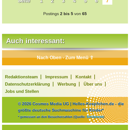
Seite
1
2
3
4
5
6
7
Postings
2 bis 5
von
65
Auch interessant:
Nach Oben - Zum Menü ⇧
Redaktionsteam
Impressum
Kontakt
Datenschutzerklärung
Werbung
Über uns
Jobs und Stellen
© 2026 Cosmos Media UG | Helles-Koepfchen.de - die
größte deutsche Suchmaschine für Kinder*
* gemessen an den Besucherzahlen (Quelle:
Similarweb
)