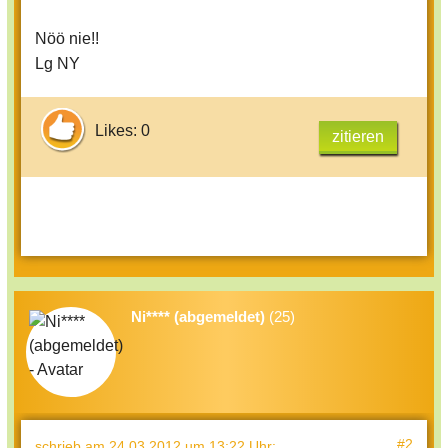
Nöö nie!!
Lg NY
Likes: 0
zitieren
Ni**** (abgemeldet)
(25)
#2
schrieb
am 24.03.2012 um 13:22 Uhr
: