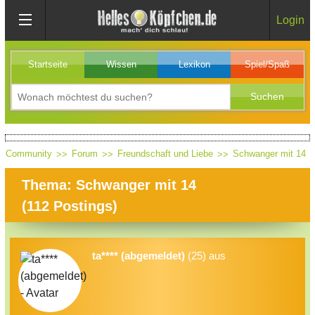
Login
Startseite
Wissen
Lexikon
Spiel/Spaß
Community
Forum
Freundschaft und Liebe
Schwanger mit 14
Thema: Schwanger mit 14
(
112
Postings)
ta**** (abgemeldet)
(25) aus