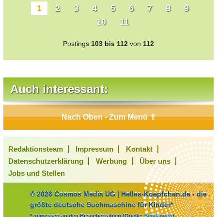
1
2
3
4
5
6
7
8
9
10
11
Postings
103 bis 112
von
112
Auch interessant:
Nach Oben - Zum Menü ⇧
Redaktionsteam
Impressum
Kontakt
Datenschutzerklärung
Werbung
Über uns
Jobs und Stellen
© 2026 Cosmos Media UG | Helles-Koepfchen.de - die
größte deutsche Suchmaschine für Kinder*
* gemessen an den Besucherzahlen (Quelle:
Similarweb
)