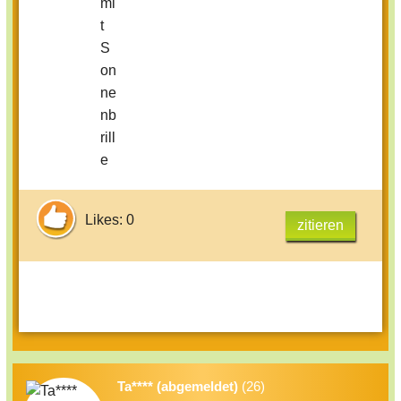
Likes: 0
zitieren
Ta**** (abgemeldet)
(26)