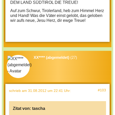
DEM LAND SÜDTIROL DIE TREUE!
Auf zum Schwur, Tirolerland, heb zum Himmel Herz
und Hand! Was die Väter einst gelobt, das geloben
wir aufs neue, Jesu Herz, dir ewge Treue!
XX**** (abgemeldet)
(27)
#103
schrieb
am 31.08.2012 um 22:41 Uhr
:
Zitat von:
tascha