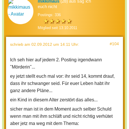
mikkimaus
(28) aus sag`ich
euch nicht
Postings: 336
Mitglied seit 13.10.2011
#104
schrieb
am 02.09.2012 um 14:11 Uhr
:
Ich seh hier auf jedem 2. Posting irgendwann
"Mörderin"...
ey jetzt stellt euch mal vor: ihr seid 14, kommt drauf,
dass ihr schwanger seid. Für euer Leben habt ihr
ganz andere Pläne...
ein Kind in diesem Alter zerstört das alles...
sicher man ist in dem Moment auch selber Schuld
wenn man mit ihm schläft und nicht richtig verhütet
aber jetz ma weg mit dem Thema: