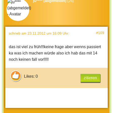
ju**** (abgemeldet)
(26)
#109
schrieb
am 23.11.2012 um 16:09 Uhr
:
das ist viel zu früh!!!keine frage aber wenns passiert
ka was ich machen würde also ich hab das mit 14
noch keinen fall vor!!!!!
Likes: 0
zitieren