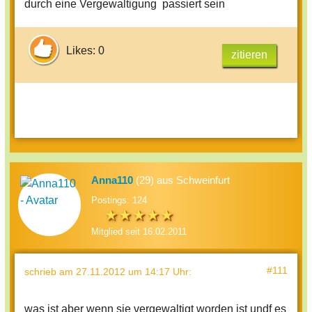
durch eine Vergewaltigung passiert sein
Likes: 0
zitieren
Anna110
(29) aus Schweinfurt
Postings: 124
Mitglied seit 16.02.2011
#111
schrieb
am 27.11.2012 um 14:17 Uhr
:
was ist aber wenn sie vergewaltigt worden ist undf es