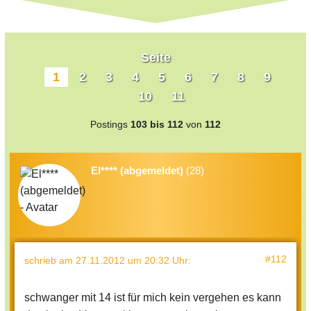
Seite
1
2
3
4
5
6
7
8
9
10
11
Postings
103 bis 112
von
112
El**** (abgemeldet)
(28)
#112
schrieb
am 27.11.2012 um 20:32 Uhr
:
schwanger mit 14 ist für mich kein vergehen es kann