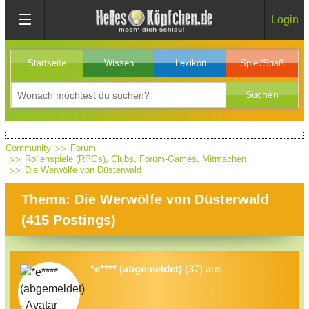
Login
Startseite
Wissen
Lexikon
Spiel/Spaß
Community
Forum
Rollenspiele (RPGs), Clubs, Forum-Games, Mitmachen
Die Werwölfe von Düsterwald
Thema: Die Werwölfe von Düsterwald
(
415
Postings)
*e**** (abgemeldet)
(37) aus