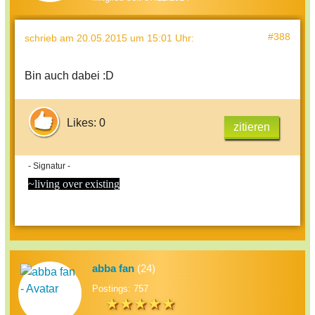
#388
schrieb
am 20.05.2015 um 15:01 Uhr
:
Bin auch dabei :D
Likes: 0
zitieren
- Signatur -
~living over existing
abba fan
(24)
Postings: 757