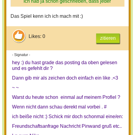
Ich hab ja schon geschrieben, dass jeder
Spieler eine Rolle einnimmt, die er dann
Das Spiel kenn ich ich mach mit :)
verkörpert:
Einige Spieler sind Werwölfe,
das heißt sie töten andere Charaktere mit
dem Ziel das Dorf auszulöschen. Alle
Likes: 0
zitieren
anderen Spieler sind Dorfbewohner und
müssen dies verhindern, indem sie
herausbekommen, welche Spieler die
- Signatur -
Werwölfe sind. - Denn jeder
hey :) du hast grade das posting da oben gelesen
und es gefehlt dir ?
Dorfbewohner kennt nur seine eigene
Rolle!
Dann gib mir als zeichen doch einfach ein like .<3
~ ~
Das Spiel läuft so ab, dass zunächst
Warst du heute schon einmal auf meinem Profiel ?
jeder seine Rolle erfährt. Dann führt der
Wenn nicht dann schau derekt mal vorbei . #
Spielleiter durch das Spiel. Es folgen
ich beiße nicht :)
Schick mir doch schonmal eine/en:
immer eine Nacht- und eine Tagphasen
aufeinander. In der Nacht, wenn alle
Freundschaftsanfrage
Nachricht
Pinwand gruß
etc..
schlafen, suchen sich die Werwölfe