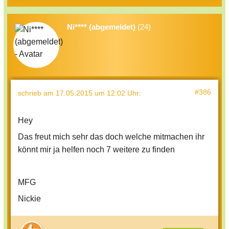
Ni**** (abgemeldet)
(24)
#386
schrieb
am 17.05.2015 um 12:02 Uhr
:
Hey
Das freut mich sehr das doch welche mitmachen ihr
könnt mir ja helfen noch 7 weitere zu finden
MFG
Nickie