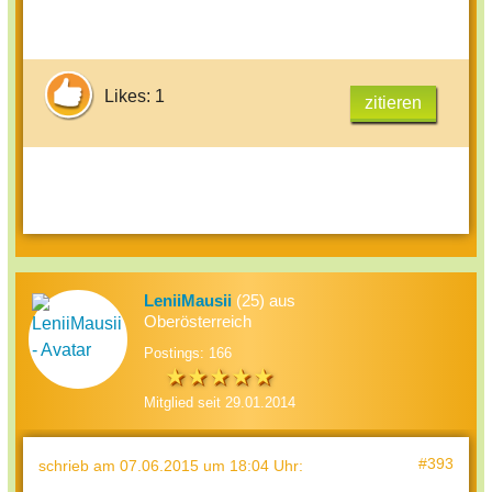
Likes: 1
zitieren
LeniiMausii
(25) aus
Oberösterreich
Postings: 166
Mitglied seit 29.01.2014
#393
schrieb
am 07.06.2015 um 18:04 Uhr
: