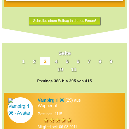
Schreibe einen Beitrag in dieses Forum!
Seite
1
2
3
4
5
6
7
8
9
10
11
Postings
386 bis 395
von
415
Vampirgirl 96
(29) aus
Wuppertal
Postings: 1115
Mitglied seit 06.08.2011