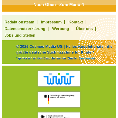
Nach Oben - Zum Menü ⇧
Redaktionsteam
Impressum
Kontakt
Datenschutzerklärung
Werbung
Über uns
Jobs und Stellen
© 2026 Cosmos Media UG | Helles-Koepfchen.de - die
größte deutsche Suchmaschine für Kinder*
* gemessen an den Besucherzahlen (Quelle:
Similarweb
)