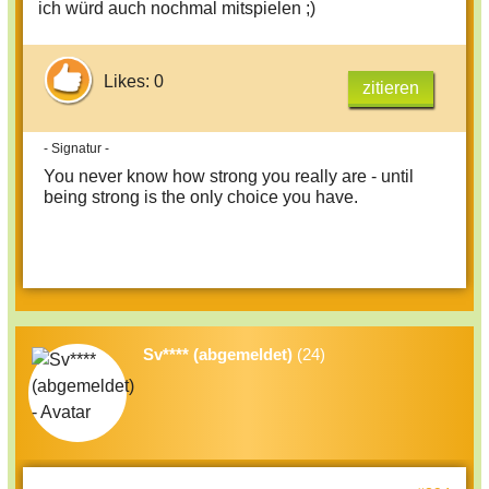
ich würd auch nochmal mitspielen ;)
- LeniiMausii
Es fehlen also noch ein paar Teilnehmer.
Likes: 0
zitieren
Bitte meldet euch bei Interesse ! :)
- Signatur -
You never know how strong you really are - until
being strong is the only choice you have.
Sv**** (abgemeldet)
(24)