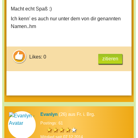
Spaß? :)
Macht echt Spaß :)
Ich kenn' es auch nur unter dem von dir genannten
Glg ^^
Namen..hm
Eure Karry :D
Likes: 0
zitieren
Evanlyn
(26) aus Fr. i. Brg.
Postings: 61
Mitglied seit 07.12.2014