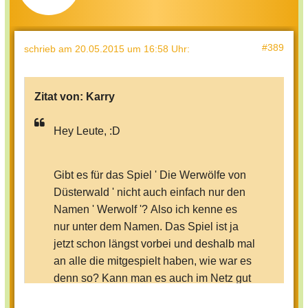
Das Spiel endet, sobald entweder alle
#389
schrieb
am 20.05.2015 um 16:58 Uhr
:
Werwölfe oder alle Bürger tot sind.
Zitat von:
Karry
Es klingt erstmal ein bisschen
kompliziert, aber wenn man es spielt, ist
Hey Leute, :D
es eigentlich ziemlich klar! Wenn ihr
noch Fragen habt, immer her damit. ;)
Gibt es für das Spiel ' Die Werwölfe von
Düsterwald ' nicht auch einfach nur den
Namen ' Werwolf '? Also ich kenne es
nur unter dem Namen. Das Spiel ist ja
jetzt schon längst vorbei und deshalb mal
an alle die mitgespielt haben, wie war es
denn so? Kann man es auch im Netz gut
spielen und macht es dann überhaupt