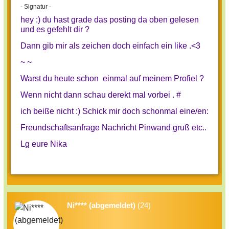
- Signatur -
gegeneinander sein, sie beschützen sich
hey :) du hast grade das posting da oben gelesen
also stets.
und es gefehlt dir ?
- die Hexe: Sie erwacht in den Nächten,
Dann gib mir als zeichen doch einfach ein like .<3
erfährt vom Spielleiter, wer das jeweilige
~ ~
Opfer der Werwölfe ist und kann
entscheiden, ob sie diesem hilft oder
Warst du heute schon einmal auf meinem Profiel ?
nicht. Allerdings kann sie es nur ein
Wenn nicht dann schau derekt mal vorbei . #
einziges Mal retten.
ich beiße nicht :)
Schick mir doch schonmal eine/en:
- die Seherin: Auch sie erwacht nachts,
Freundschaftsanfrage
Nachricht
Pinwand gruß
etc..
kann sich für je einen Spieler
Lg eure Nika
entscheiden und sich dessen Rolle vom
Spielleiter verraten lassen.
Jeder Spieler kann sein Wissen bei der
Diskussion einsetzen, sollte aber
Ni**** (abgemeldet)
(24)
vorsichtig sein, die eigene Rolle zu
verraten, um möglicherweise nicht selbst