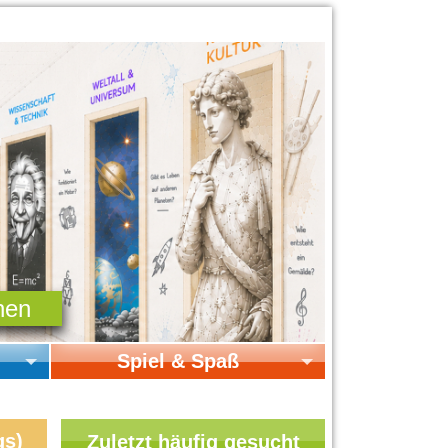
Spiel & Spaß
Startseite Spiel & Spaß
Online-Spiele
gs)
Zuletzt häufig gesucht