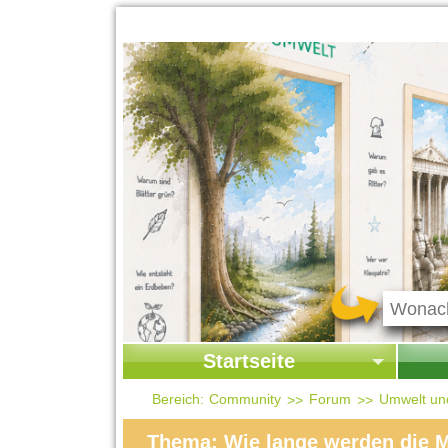
Startseite
Startseite
Start
Bereich:
Community
Forum
Umwelt un
Kontakt
Ges
Thema: Wie lange werden die 