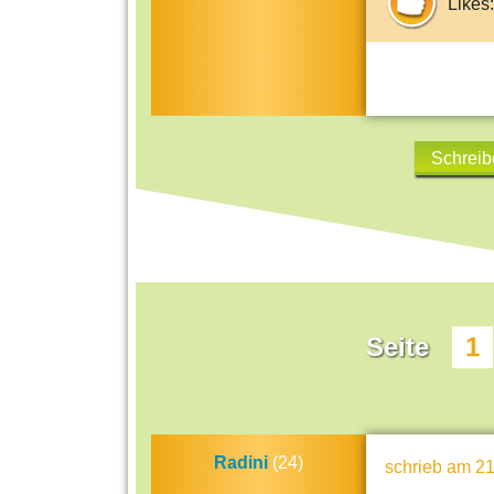
Likes:
Schreib
Seite
1
Radini
(24)
schrieb
am 21