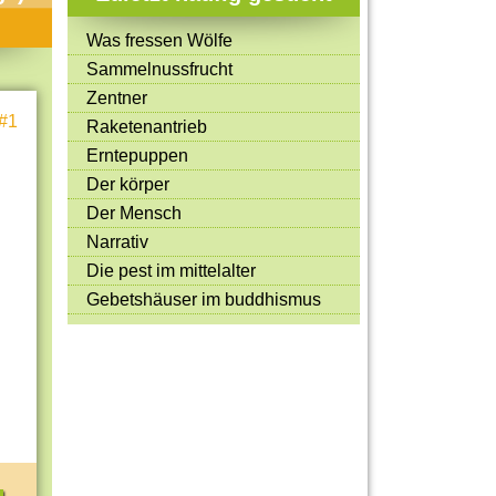
Mitmachen & Kreatives
Was fressen Wölfe
Bücher & Filme
Sammelnussfrucht
Quiz-Spiele
Zentner
#1
Raketenantrieb
Spiele & Ideen
Erntepuppen
Jugendreporter
Der körper
Der Mensch
Rezeptideen
Narrativ
Game-Tests
Die pest im mittelalter
Reisen, Events & Sport
Gebetshäuser im buddhismus
E-Cards