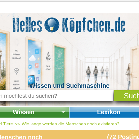
Wissen und Suchmaschine
Wissen
Lexikon
seite Wissen
Startseite Lexikon
d Tiere
Wie lange werden die Menschen noch existieren?
chichte & Kultur
(
72
Postin
Menschen noch