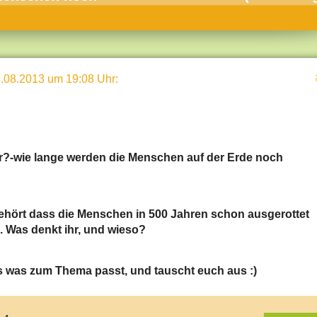
umne
sch & Natur
llschaft & Politik
.08.2013 um 19:08 Uhr
:
geber & Tipps
versum
st
r?-wie lange werden die Menschen auf der Erde noch
hnik
deruni
derlexikon
gehört dass die Menschen in 500 Jahren schon ausgerottet
. Was denkt ihr, und wieso?
gen und Antworten
es was zum Thema passt, und tauscht euch aus :)