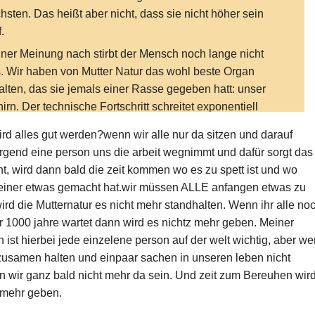
hsten. Das heißt aber nicht, dass sie nicht höher sein
f.
ner Meinung nach stirbt der Mensch noch lange nicht
. Wir haben von Mutter Natur das wohl beste Organ
alten, das sie jemals einer Rasse gegeben hatt: unser
irn. Der technische Fortschritt schreitet exponentiell
an. Bis zur Erfindung des Rades hat es mehrere
ird alles gut werden?wenn wir alle nur da sitzen und darauf
ntausend Jahre gedauert. Vom Rad bis zum Auto nur
irgend eine person uns die arbeit wegnimmt und dafür sorgt das
h wenige Jahrtausende und vom Auto bis zur Rakete
ht, wird dann bald die zeit kommen wo es zu spett ist und wo
 noch zirka ein Jahrhundert. Wir haben es immer schon
einer etwas gemacht hat.wir müssen ALLE anfangen etwas zu
chafft zu überleben wir werden auch dieses Problem
ird die Mutternatur es nicht mehr standhalten. Wenn ihr alle no
ältigen.
r 1000 jahre wartet dann wird es nichtz mehr geben. Meiner
ist hierbei jede einzelene person auf der welt wichtig, aber w
e zusamen halten und einpaar sachen in unseren leben nicht
 wir ganz bald nicht mehr da sein. Und zeit zum Bereuhen wir
 mehr geben.