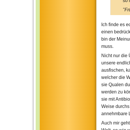
so 
"Fr
Kin
mic
Ich finde es 
irg
einen bedrück
ihr
bin der Meinu
gla
muss.
bed
Nicht nur die
Ich
unsere endli
"kl
ausfischen, k
welcher die W
PS:
sie Qualen du
per
werden zu kön
sie mit Antib
Weise durchs 
annehmbare L
Auch mir geht