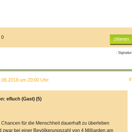
 0
zitieren
- Signatur
#
.06.2018 um 20:00 Uhr
:
on:
efluch (Gast)
(5)
 Chancen für die Menschheit dauerhaft zu überleben
d zwar bei einer Bevölkerungszahl von 4 Milliarden am