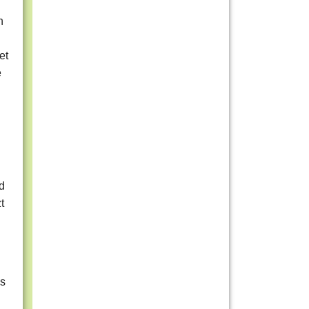
h
et
e
d
t
s