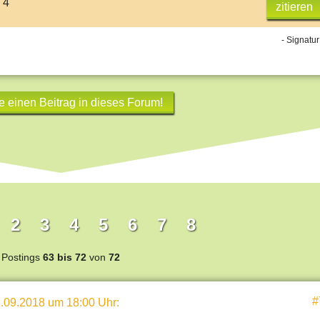
 4
zitieren
- Signatur
e einen Beitrag in dieses Forum!
2
3
4
5
6
7
8
Postings
63 bis 72
von
72
#
.09.2018 um 18:00 Uhr
: