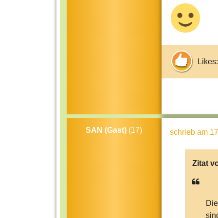
Likes:
SAN (Gast)
(17)
schrieb
am 17
Zitat v
Die
sin