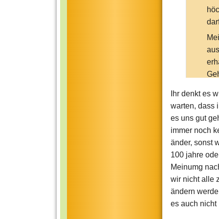
höc
dar
Mei
aus
erh
Geh
vor
Ihr denkt es w
zeh
warten, dass 
noc
es uns gut ge
nur
immer noch k
ges
änder, sonst w
bew
100 jahre ode
Meinumg nach 
wir nicht all
ändern werden
es auch nicht