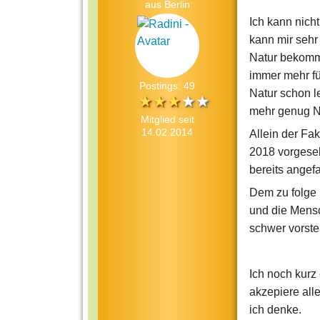
aus Berlin
Ich kann nich
kann mir sehr 
Natur bekomme
immer mehr fü
Postings: 49
Natur schon le
mehr genug 
Mitglied seit
14.02.2014
Allein der Fa
2018 vorgese
bereits angefa
Dem zu folge k
und die Mensc
schwer vorstel
Ich noch kurz
akzepiere all
ich denke.