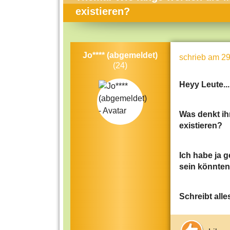
Themen-Specials
Kol
existieren?
Häufig gesucht
Men
Beliebte Artikel
Gese
Jo**** (abgemeldet)
schrieb
am 29
Rat
(24)
Uni
Heyy Leute...
Kun
Was denkt ih
Tec
existieren?
Kin
Län
Ich habe ja 
sein könnten
Fra
Schreibt all