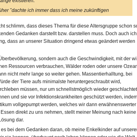
lange existieren.
üher "dachte ich immer dass ich meine zukünftigen
der aufziehen werde und die dann meine Enkel und ich
h um meine Enkel sorge und wenn ich dann
echt schlimm, dass dieses Thema für diese Altersgruppe schon s
endwann nicht mehr da bin dass meine Kinder sich um
enden Gedanken darstellt bzw. darstellen muss. Doch auch ich
e Enkel genauso kümmern wie ich um meine
doch das
ng, dass an unserer Situation dringend etwas geändert werden
ube ich schon länger nicht mehr und dieser Gedanke
rückt mich zu tiefst.
 Überbevölkerung, sondern auch die Geschwindigkeit, mit der wi
 finde es sehr schade dass sich schon 12jährige
chen Ressourcen verbrauchen, Wälder roden oder unsere Ozea
eine" Mädchen um sowas sorgen machen
ann nicht mehr lange so weiter gehen. Massentierhalltung, bei
ürde der Tiere aufs minimalste heruntergeschraubt wird,
 Bitte urteilt nicht über mein Alter oder meine
rchleben müssen, nur um schnellstmöglich wieder geschlachtet
söhnliche Meinung!
nen und sie vor Infektionskrankheiten geschützt werden, inde
iotikum vollgepumpt werden, welches wir dann erwähnenswerter
Essen direkt zu uns nehmen, stellt meiner Meinung nach keine
ösung dar.
 es bei dem Gedanken daran, ob meine Enkelkinder auf unsere