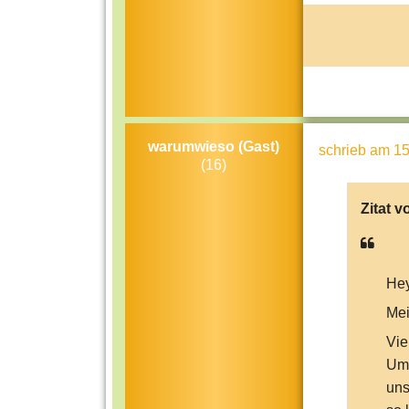
warumwieso (Gast)
schrieb
am 15
(16)
Zitat v
He
Mei
Vie
Umw
uns