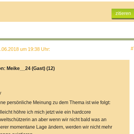
zitieren
#
.06.2018 um 19:38 Uhr
:
on:
Meike__24 (Gast)
(12)
y
ne persönliche Meinung zu dem Thema ist wie folgt:
lleicht höhre ich mich jetzt wie ein hardcore
eltschützerin an aber wenn wir nicht bald was an
erer momentane Lage ändern, werden wir nicht mehr