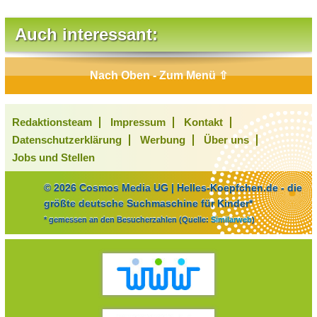
Auch interessant:
Nach Oben - Zum Menü ⇧
Redaktionsteam
Impressum
Kontakt
Datenschutzerklärung
Werbung
Über uns
Jobs und Stellen
© 2026 Cosmos Media UG | Helles-Koepfchen.de - die
größte deutsche Suchmaschine für Kinder*
* gemessen an den Besucherzahlen (Quelle:
Similarweb
)