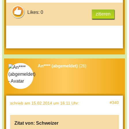
Likes: 0
zitieren
An**** (abgemeldet)
(26)
#340
schrieb
am 15.02.2014 um 16:11 Uhr
:
Zitat von:
Schweizer