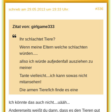
#336
schrieb
am 29.05.2013 um 19:33 Uhr
:
Zitat von:
girlgame333
Ihr schlachtet Tiere?
Wenn meine Eltern welche schlachten
würden.....
allso ich würde aufjedenfall ausziehen zu
meiner
Tante vielleicht....ich kann sowas nicht
mitansehen!
Die armen Tiere!Ich finde es eine
Schande,einfach sozusagen,dass
Ich könnte das auch nicht....uääh...
man Tiere schlachtet,findest du dass
Andererseits weißt du dann, dass es den Tieren gut
nicht traurig oder ekelig