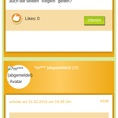
auch die selben "Regeln" gelten?
Likes: 0
zitieren
*m**** (abgemeldet)
(26)
#338
schrieb
am 11.02.2014 um 19:39 Uhr
: