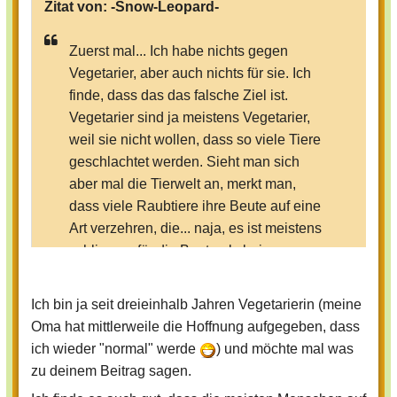
Zitat von:
-Snow-Leopard-
Zuerst mal... Ich habe nichts gegen
Vegetarier, aber auch nichts für sie. Ich
finde, dass das das falsche Ziel ist.
Vegetarier sind ja meistens Vegetarier,
weil sie nicht wollen, dass so viele Tiere
geschlachtet werden. Sieht man sich
aber mal die Tierwelt an, merkt man,
dass viele Raubtiere ihre Beute auf eine
Art verzehren, die... naja, es ist meistens
schlimmer für die Beute als beim
Schlachter. Ich finde, man sollte eher was
an der Art ändern, wie die Tiere
Ich bin ja seit dreieinhalb Jahren Vegetarierin (meine
transportiert werden und wie sie dann
Oma hat mittlerweile die Hoffnung aufgegeben, dass
getötet werden. Meine Freundin ist
ich wieder "normal" werde
) und möchte mal was
Vegetarierin, ich habe absolut nix gegen
zu deinem Beitrag sagen.
sie, aber ich kann nicht ohne Fleisch