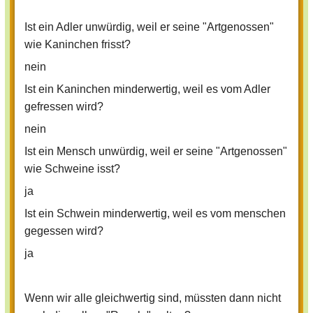
gleichwertig sind) und deshalb finde ich
Ist ein Adler unwürdig, weil er seine "Artgenossen"
es so unwürdig, unsere "Artgenossen"
wie Kaninchen frisst?
grausam zu schlachten und dann auch
nein
noch zu essen! Bloß weil wir Hunger
haben. Wir können doch auch was
Ist ein Kaninchen minderwertig, weil es vom Adler
anderes essen.
gefressen wird?
Ich meine, ich esse doch auch keinen
nein
Menschen, wenn er stirbt, oder??
Ist ein Mensch unwürdig, weil er seine "Artgenossen"
Vielleicht habt ihr ja die gleiche Ansicht
wie Schweine isst?
wie ich, wenn ja, dann liked und wenn
ja
nicht behaltet es für auch und denkt von
Ist ein Schwein minderwertig, weil es vom menschen
mir aus, dass ich vollkommen verrückt
gegessen wird?
bin, ich nehme es euch nicht übel.
ja
Wenn wir alle gleichwertig sind, müssten dann nicht