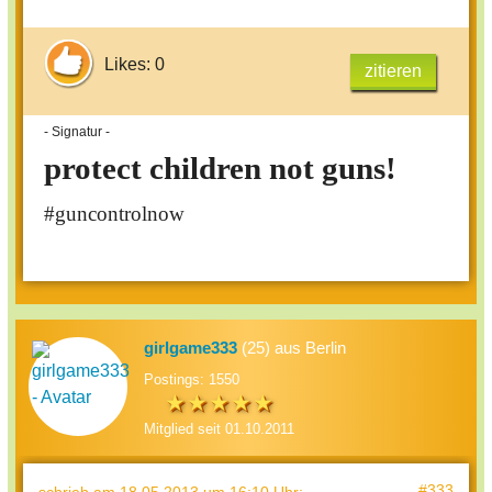
Likes: 0
zitieren
- Signatur -
protect children not guns!
#guncontrolnow
girlgame333
(25) aus Berlin
Postings: 1550
Mitglied seit 01.10.2011
#333