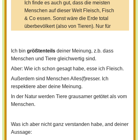
Ich finde es auch gut, dass die meisten
Menschen auf dieser Welt Fleisch, Fisch
& Co essen. Sonst wäre die Erde total
überbevölkert (also von Tieren). Nur für
mich ist das nichts.
Ich werde oft als "verrückt" bezeichnet,
Ich bin
größtenteils
deiner Meinung, z.b. dass
über meine Einstellung zu Tieren.
Menschen und Tiere gleichwertig sind.
Folgendes ist nur meine Meinung und
bitte, wenn ihr andere Ansichten habt,
Aber: Wie ich schon gesagt habe, esse ich Fleisch.
dann behaltet es für euch, ich weiß dass
Außerdem sind Menschen Alles(f)resser. Ich
ich etwas verrückt bin.
respektiere aber deine Meinung.
Also meiner Meinung nach sind
In der Natur werden Tiere grausamer getötet als vom
Menschen und Tiere gleichwertig. Wir
Menschen.
Menschen sind ja eigentlich auch Tiere.
Nur eben viel intelligenter. Ich behandle
Was ich aber nicht ganz verstanden habe, and deiner
Tiere wie Menschen (also das ist jetzt
Aussage:
nicht so gemeint, dass ich mit ihnen rede
und so, sondern dass wir alle