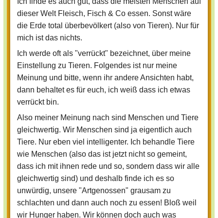
Ich finde es auch gut, dass die meisten Menschen auf
leben und finde, dass das zur
dieser Welt Fleisch, Fisch & Co essen. Sonst wäre
menschlichen Natur gehört, genauso wie
die Erde total überbevölkert (also von Tieren). Nur für
zur Raubtiernatur. Man sollte sich über
mich ist das nichts.
anderes Gedanken machen und auch
Ich werde oft als "verrückt" bezeichnet, über meine
anders helfen.
Einstellung zu Tieren. Folgendes ist nur meine
Lg
Meinung und bitte, wenn ihr andere Ansichten habt,
Snow
dann behaltet es für euch, ich weiß dass ich etwas
verrückt bin.
Also meiner Meinung nach sind Menschen und Tiere
gleichwertig. Wir Menschen sind ja eigentlich auch
Tiere. Nur eben viel intelligenter. Ich behandle Tiere
wie Menschen (also das ist jetzt nicht so gemeint,
dass ich mit ihnen rede und so, sondern dass wir alle
gleichwertig sind) und deshalb finde ich es so
unwürdig, unsere "Artgenossen" grausam zu
schlachten und dann auch noch zu essen! Bloß weil
wir Hunger haben. Wir können doch auch was