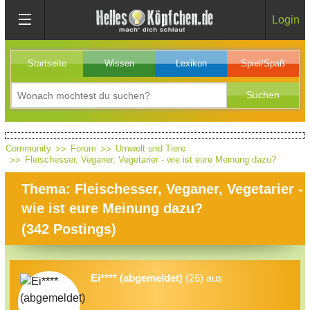
Login
Startseite
Wissen
Lexikon
Spiel/Spaß
Community
Forum
Umwelt und Tiere
Fleischesser, Veganer, Vegetarier - wie ist eure Meinung dazu?
Thema: Fleischesser, Veganer, Vegetarier -
wie ist eure Meinung dazu?
(
342
Postings)
Ei**** (abgemeldet)
(26) aus