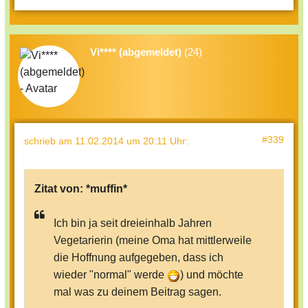
Vi**** (abgemeldet)
(24)
#339
schrieb
am 11.02.2014 um 20:11 Uhr
:
Zitat von:
*muffin*
Ich bin ja seit dreieinhalb Jahren
Vegetarierin (meine Oma hat mittlerweile
die Hoffnung aufgegeben, dass ich
wieder "normal" werde
) und möchte
mal was zu deinem Beitrag sagen.