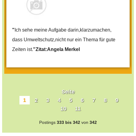
"
Ich sehe meine Aufgabe darin,klarzumachen,
dass Umweltschutz,nicht nur ein Thema für gute
Zeiten ist.
"Zitat:Angela Merkel
Seite
1
2
3
4
5
6
7
8
9
10
11
Postings
333 bis 342
von
342