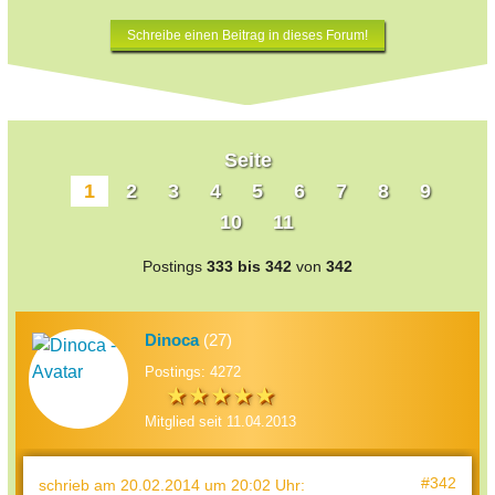
Schreibe einen Beitrag in dieses Forum!
Seite
1
2
3
4
5
6
7
8
9
10
11
Postings
333 bis 342
von
342
Dinoca
(27)
Postings: 4272
Mitglied seit 11.04.2013
#342
schrieb
am 20.02.2014 um 20:02 Uhr
: