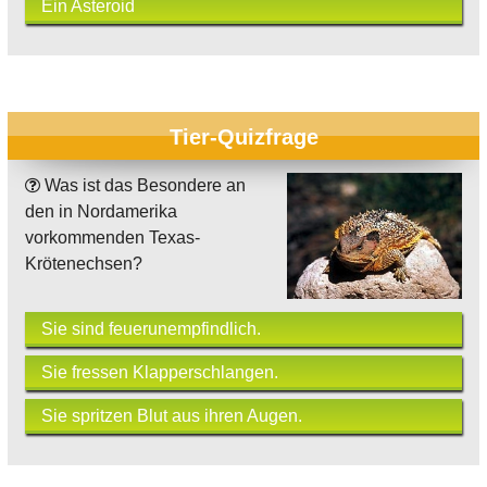
Ein Asteroid
Tier-Quizfrage
Was ist das Besondere an
den in Nordamerika
vorkommenden Texas-
Krötenechsen?
Sie sind feuerunempfindlich.
Sie fressen Klapperschlangen.
Sie spritzen Blut aus ihren Augen.