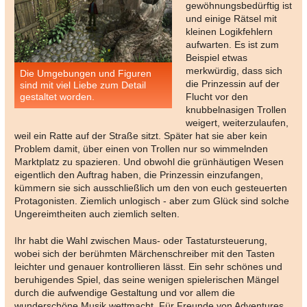
gewöhnungsbedürftig ist
und einige Rätsel mit
kleinen Logikfehlern
aufwarten. Es ist zum
Beispiel etwas
merkwürdig, dass sich
Die Umgebungen und Figuren
die Prinzessin auf der
sind mit viel Liebe zum Detail
gestaltet worden.
Flucht vor den
knubbelnasigen Trollen
weigert, weiterzulaufen,
weil ein Ratte auf der Straße sitzt. Später hat sie aber kein
Problem damit, über einen von Trollen nur so wimmelnden
Marktplatz zu spazieren. Und obwohl die grünhäutigen Wesen
eigentlich den Auftrag haben, die Prinzessin einzufangen,
kümmern sie sich ausschließlich um den von euch gesteuerten
Protagonisten. Ziemlich unlogisch - aber zum Glück sind solche
Ungereimtheiten auch ziemlich selten.
Ihr habt die Wahl zwischen Maus- oder Tastatursteuerung,
wobei sich der berühmten Märchenschreiber mit den Tasten
leichter und genauer kontrollieren lässt. Ein sehr schönes und
beruhigendes Spiel, das seine wenigen spielerischen Mängel
durch die aufwendige Gestaltung und vor allem die
wunderschöne Musik wettmacht. Für Freunde von Adventures