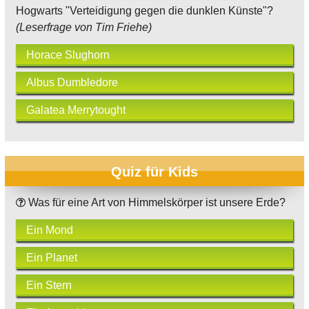
Hogwarts "Verteidigung gegen die dunklen Künste"?
(Leserfrage von Tim Friehe)
Horace Slughorn
Albus Dumbledore
Galatea Merrytought
Quiz für Kids
Was für eine Art von Himmelskörper ist unsere Erde?
Ein Mond
Ein Planet
Ein Stern