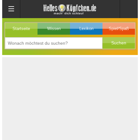
Startseite
Wissen
Lexikon
Spiel/Spaß