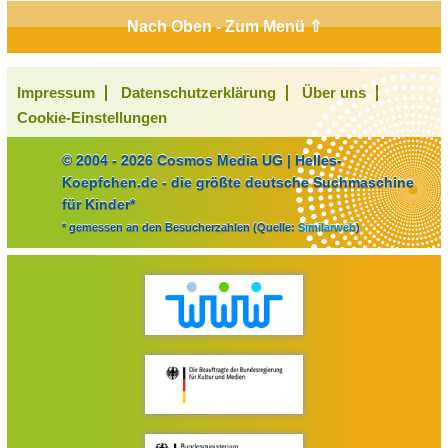
Nach Oben - Zum Menü ⇧
Impressum
Datenschutzerklärung
Über uns
Cookie-Einstellungen
© 2004 - 2026 Cosmos Media UG | Helles-
Koepfchen.de - die größte deutsche Suchmaschine
für Kinder*
* gemessen an den Besucherzahlen (Quelle:
Similarweb
)