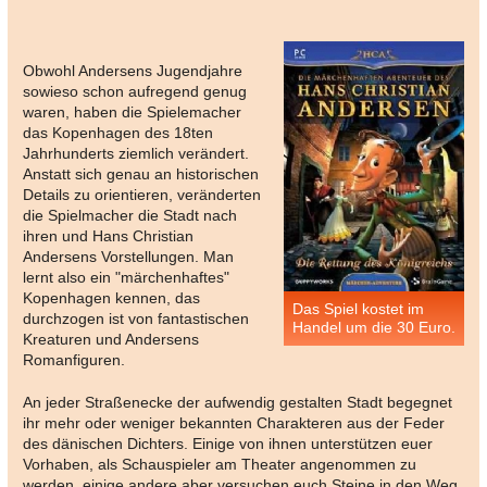
Obwohl Andersens Jugendjahre
sowieso schon aufregend genug
waren, haben die Spielemacher
das Kopenhagen des 18ten
Jahrhunderts ziemlich verändert.
Anstatt sich genau an historischen
Details zu orientieren, veränderten
die Spielmacher die Stadt nach
ihren und Hans Christian
Andersens Vorstellungen. Man
lernt also ein "märchenhaftes"
Kopenhagen kennen, das
Das Spiel kostet im
durchzogen ist von fantastischen
Handel um die 30 Euro.
Kreaturen und Andersens
Romanfiguren.
An jeder Straßenecke der aufwendig gestalten Stadt begegnet
ihr mehr oder weniger bekannten Charakteren aus der Feder
des dänischen Dichters. Einige von ihnen unterstützen euer
Vorhaben, als Schauspieler am Theater angenommen zu
werden, einige andere aber versuchen euch Steine in den Weg