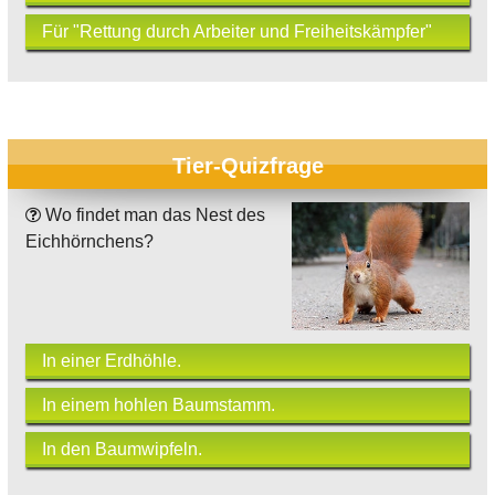
Für "Rettung durch Arbeiter und Freiheitskämpfer"
Tier-Quizfrage
Wo findet man das Nest des
Eichhörnchens?
In einer Erdhöhle.
In einem hohlen Baumstamm.
In den Baumwipfeln.