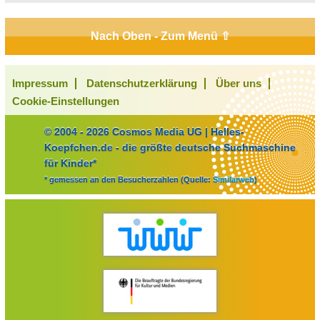
Nach Oben - Zum Menü ⇧
Impressum
Datenschutzerklärung
Über uns
Cookie-Einstellungen
© 2004 - 2026 Cosmos Media UG | Helles-
Koepfchen.de - die größte deutsche Suchmaschine
für Kinder*
* gemessen an den Besucherzahlen (Quelle:
Similarweb
)