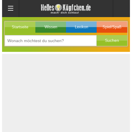
Startseite
Wissen
Lexikon
Spiel/Spaß