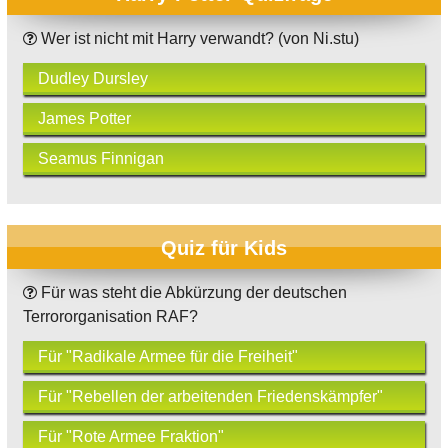
Wer ist nicht mit Harry verwandt? (von Ni.stu)
Dudley Dursley
James Potter
Seamus Finnigan
Quiz für Kids
Für was steht die Abkürzung der deutschen
Terrororganisation RAF?
Für "Radikale Armee für die Freiheit"
Für "Rebellen der arbeitenden Friedenskämpfer"
Für "Rote Armee Fraktion"