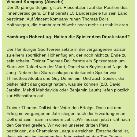
Vincent Kompany (Abwehr)
Der 20-jährige Belgier gilt als Riesentalent auf der Position des
Innenverteidigers. Er hat bereits 15 Länderspiele für sein Land
bestritten. Auf Vincent Kompany ruhen Thomas Dolls
Hoffnungen, die Hamburger Abwehr noch mehr zu stabilisieren.
Hamburgs Höhenflug: Halten die Spieler dem Druck stand?
Der Hamburger Sportverein setzte in der vergangenen Saison
zu einem sportlichen Höhenflug an, der noch nicht zu Ende zu
sein scheint. Trainer Thomas Doll formte ein Spitzenteam um
Stars wie Rafael van der Vaart, Daniel van Buyten und Nigel de
Jong. Neben den Stars schlugen unbekannte Spieler wie
Thimothee Atouba und Guy Demel ein. Und auch Spieler, die
bisher nicht das gezeigt hatten, was sie können (z.B. David
Jarolim, Mehdi Mahdavikia oder Benjamin Lauth) liefen plötzlich
zur Höchstform auf.
Trainer Thomas Doll ist der Vater des Erfolgs. Doch mit dem
Erfolg im vergangenen Jahr steigen auch die Erwartungen an
Doll und sein Team in diesem Jahr. „Wir müssen jetzt nicht nach
den Sternen greifen. Wir wollen unseren dritten Platz
bestätigen, die Champions League erreichen. Entscheidend ist,
dass wir uns im kommenden Jahr zwischen den Top-Teams