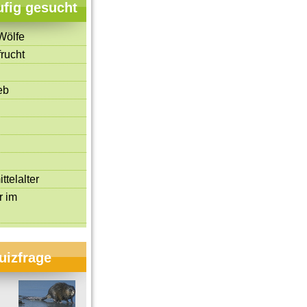
ufig gesucht
Wölfe
rucht
eb
ttelalter
r im
uizfrage