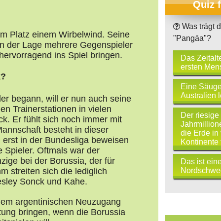
Quiz 
Was trägt 
dem Platz einem Wirbelwind. Seine
"Pangäa"?
t in der Lage mehrere Gegenspieler
hervorragend ins Spiel bringen.
Das Zeitalt
ersten Men
k?
Eine Säugeti
Australien l
er begann, will er nun auch seine
en Trainerstationen in vielen
Der riesige
. Er fühlt sich noch immer mit
Jahrmillion
nnschaft besteht in dieser
die Erde in
 erst in der Bundesliga beweisen
Kontinente t
e Spieler. Oftmals war der
zige bei der Borussia, der für
Das ist ein
Nordschwe
 streiten sich die lediglich
Wesley Sonck und Kahe.
 dem argentinischen Neuzugang
tung bringen, wenn die Borussia