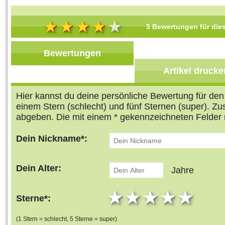
5 Bewertungen für dies
Bewertungen
Artikel drucke
Hier kannst du deine persönliche Bewertung für de
einem Stern (schlecht) und fünf Sternen (super). Z
abgeben. Die mit einem * gekennzeichneten Felder 
Dein Nickname*:
Dein Alter:
Jahre
1 star
2 stars
3 stars
4 star
5 s
Sterne*:
(1 Stern = schlecht, 5 Sterne = super)