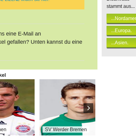
stammt aus...
...Nordamer
...Europa.
uns eine E-Mail an
kel gefallen? Unten kannst du eine
...Asien.
kel
hen
SV Werder Bremen
Ha