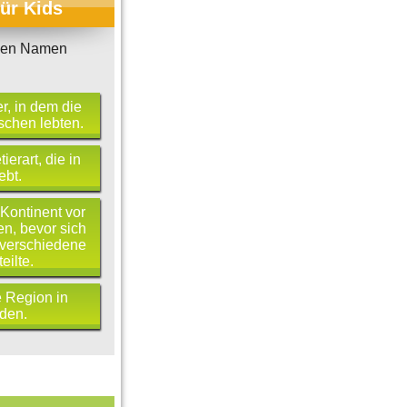
für Kids
den Namen
er, in dem die
schen lebten.
erart, die in
ebt.
 Kontinent vor
en, bevor sich
 verschiedene
eilte.
e Region in
den.