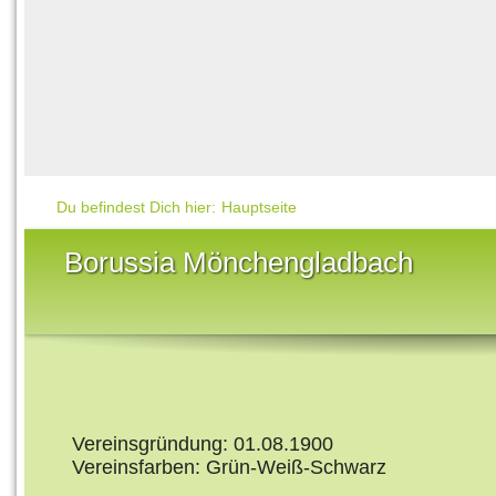
Häufig gesucht
Mensch & Natur
Beliebte Artikel
Gesellschaft & Politi
Ratgeber & Tipps
Universum
Kunst
Technik
Du befindest Dich hier:
Hauptseite
Kinderuni
Borussia Mönchengladbach
Länderlexikon
Fragen und Antwort
Vereinsgründung: 01.08.1900
Vereinsfarben: Grün-Weiß-Schwarz