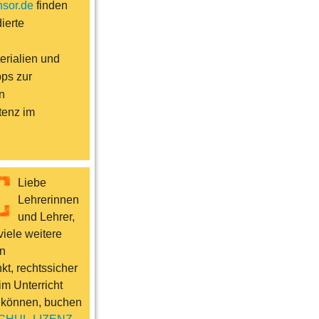
sor.de
finden
ierte
erialien und
pps zur
n
enz im
Liebe
Lehrerinnen
und Lehrer,
iele weitere
n
t, rechtssicher
im Unterricht
 können, buchen