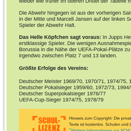
wieder wie früher im oberen Drittel der Tabelle mi
Die Abwehr hingegen ist aus der vorherigen Sais
in der Mitte und Marcell Jansen auf der linken 
Spieler der Abwehr Halt.
Das Helle Köpfchen sagt voraus:
In Jupps He
erstklassige Spieler. Die wenigen Ausnahmespie
Borussia in die Nähe der UEFA-Pokal-Plätze zu
irgendwo zwischen Platz 7 und 13 landen.
Größte Erfolge des Vereins:
Deutscher Meister 1969/70, 1970/71, 1974/75, 
Deutscher Pokalsieger 1959/60, 1972/73, 1994
Deutscher Superpokalsieger 1976/77
UEFA-Cup-Sieger 1974/75, 1978/79
Hinweis zum Copyright: Die priv
Texte ist kostenlos. Schulen und 
Weitere Informationen zur SCHU