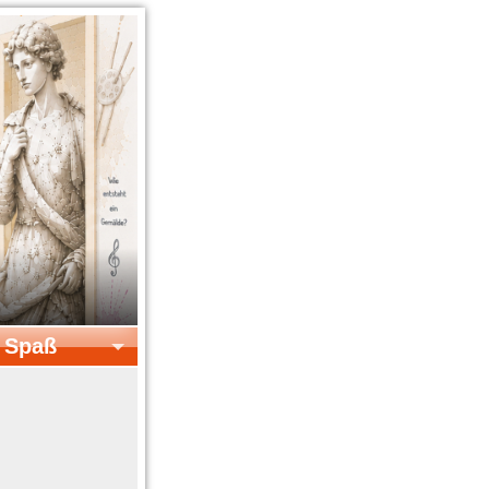
& Spaß
el & Spaß
Kreatives