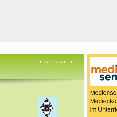
Bücher & Fil
k
Quiz-Spiele
Spiele & Idee
Jugendreport
Rezeptideen
Game-Tests
Reisen, Even
Teil 11 von 19
E-Cards
en
Mediensen
Medienko
im Unterri