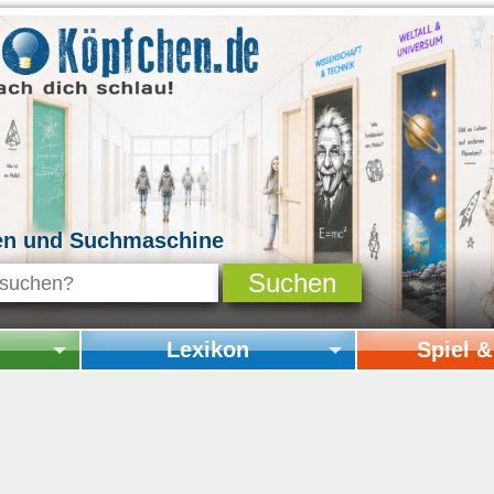
en und Suchmaschine
Lexikon
Spiel 
Startseite Lexikon
Startseite Spi
Online-Spiele
Mitmachen & 