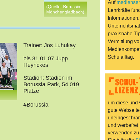
Auf
mediensen
(Quelle: Borussia
Lehrkräfte fund
Mönchengladbach)
Informationen,
Unterrichtsmat
praxisnahe Ti
Vermittlung vo
Trainer: Jos Luhukay
Medienkompet
Schulalltag.
bis 31.01.07 Jupp
Heynckes
Stadion: Stadion im
Borussia-Park, 54.019
Plätze
um diese und v
#Borussia
gute Webseite
uneingeschränk
und werbefrei 
verwenden zu