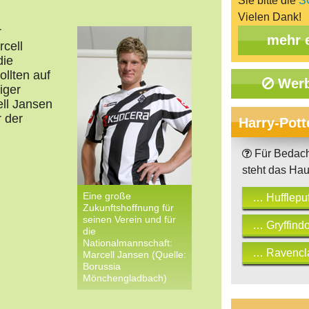
Sie bitte die
S
Vielen Dank!
r
mehr 
cell
die
llten auf
Werb
iger
ell Jansen
r der
Harry-Pott
Für Bedach
steht das H
Eine große
… Hufflepuf
Zukunftshoffnung für
seinen Verein und für
… Gryffindo
die
Nationalmannschaft:
… Ravencl
Marcell Jansen (Quelle:
Borussia
Mönchengladbach)