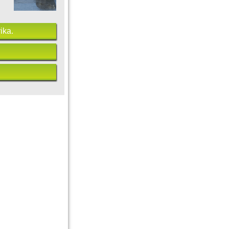
ika.
mburger SV
FC Schalke 04