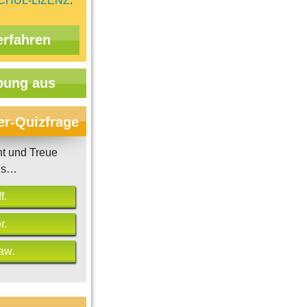
CHUL-LIZENZ
.
erfahren
ung aus
er-Quizfrage
t und Treue
aus…
f.
r.
aw.