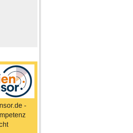
me
n
er
ts & Sport
sor.de -
mpetenz
cht