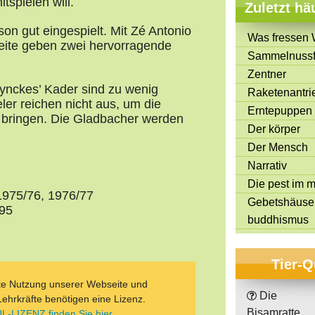
tspielen will.
Zuletzt hä
on gut eingespielt. Mit Zé Antonio
Was fressen 
Seite geben zwei hervorragende
Sammelnussf
Zentner
ynckes’ Kader sind zu wenig
Raketenantri
ler reichen nicht aus, um die
Erntepuppen
 bringen. Die Gladbacher werden
Der körper
Der Mensch
Narrativ
Die pest im mi
1975/76, 1976/77
Gebetshäuse
/95
buddhismus
Tier-Q
ate Nutzung unserer Webseite und
Die
Lehrkräfte benötigen eine Lizenz.
Bisamratte
L-LIZENZ finden Sie hier.