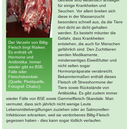
Betriebe sind wesentlich anfälliger
für einige Krankheiten und
Seuchen. Vor allem breiten sich
diese in der Massenzucht
besonders schnell aus, da die Tiere
dort dicht an dicht gehalten
werden. Es besteht mitunter die
Gefahr, dass Krankheiten
Der Verzehr von Billig-
entstehen, die auch für Menschen
Fleisch birgt Risiken.
gefährlich sind. Den Zuchttieren
Es enthält oft
werden Medikamente,
Hormone und
minderwertiges Eiweißfutter und
Antibiotika. Immer
nicht selten sogar
wieder gibt es BSE-
Hormonpräparate verabreicht.
Fälle oder
Fleischskandale.
Bekanntermaßen enthält dieses
(Quelle: Pixelquelle,
Fleisch oft Stresshormone der
Fotograf: Chaloc)
Tiere sowie Rückstände von
Antibiotika. Es gibt zudem immer
wieder Fälle von BSE sowie Gammelfleisch-Skandale. Man
vermutet, dass sich jährlich nicht wenige Leute
Lebensmittelvergiftungen zuziehen oder an Salmonellen-
Infektionen erkranken, weil sie verdorbenes Billig-Fleisch
gegessen haben - dies kann sogar tödlich verlaufen.