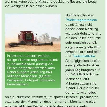
wenn es keine solche Massenproduktion gäbe und die Leute
viel weniger Fleisch essen würden.
Natürlich wäre das
Welthungerproblem
damit längst nicht
gelöst, denn Nahrung
wie auch Rohstoffe sind
auf den Teilen der Erde
sehr ungleich verteilt,
es gibt eine große Kluft
zwischen arm und reich
In ärmeren Ländern werden
und
wirtschaftliche
riesige Flächen abgeerntet, damit
Abhängigkeiten spielen
in Industrieländern günstig viel
eine große Rolle. Aber
Fleisch hergestellt werden kann.
jeden Tag hungern auf
Dabei hungern jeden Tag 840
der Welt 840 Millionen
Millionen Menschen. (Quelle:
Menschen, 200
Pixelquelle, Fotograf: Johannes
Millionen davon sind
Feuerbacher)
Kinder. Der größte Teil
der Ernte wird jedoch
an die "Nutztiere" verfüttert, um später Fleisch zu produzieren,
statt dass sich Menschen davon ernähren. Man könnte also
einen erheblichen Beitrag dazu leisten, dass uns mehr