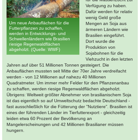
Verfügung zu haben.
Dafür werden für relativ
wenig Geld große
Um neue Anbauflächen für die
Mengen an Soja aus
Futterpflanzen zu schaffen,
ärmeren Ländern wie
werden in Entwicklungs- und
Brasilien eingeführt.
Schwellenländern wie Brasilien
Dort wurde die
riesige Regenwaldflächen
Produktion von
abgeholzt. (Quelle: WWF)
Sojabohnen für die
Viehzucht in den letzten
Jahren auf über 51 Millionen Tonnen gesteigert. Die
Anbauflächen mussten seit Mitte der 70er Jahre verdreifacht
werden - von 12 Millionen auf nahezu 40 Millionen
Quadratmeter. Um immer mehr Felder für den Pflanzenanbau
zu schaffen, werden riesige Regenwaldflächen abgeholzt.
Übrigens: Weltweit größter Abnehmer von brasilianischem Soja
ist das eigentlich so auf Umweltschutz bedachte Deutschland -
fast ausschließlich für die Fütterung der "Nutztiere". Brasilien ist
eines der führenden Länder im Tierfutterexport - gleichzeitig
leiden etwa 60 Prozent der Bevölkerung an
Mangelerscheinungen und 42 Millionen Brasilianer müssen
hungern.