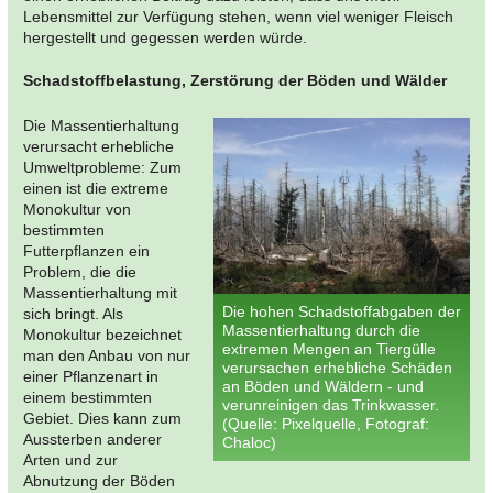
Lebensmittel zur Verfügung stehen, wenn viel weniger Fleisch
hergestellt und gegessen werden würde.
Schadstoffbelastung, Zerstörung der Böden und Wälder
Die Massentierhaltung
verursacht erhebliche
Umweltprobleme: Zum
einen ist die extreme
Monokultur von
bestimmten
Futterpflanzen ein
Problem, die die
Massentierhaltung mit
Die hohen Schadstoffabgaben der
sich bringt. Als
Massentierhaltung durch die
Monokultur bezeichnet
extremen Mengen an Tiergülle
man den Anbau von nur
verursachen erhebliche Schäden
einer Pflanzenart in
an Böden und Wäldern - und
einem bestimmten
verunreinigen das Trinkwasser.
Gebiet. Dies kann zum
(Quelle: Pixelquelle, Fotograf:
Aussterben anderer
Chaloc)
Arten und zur
Abnutzung der Böden