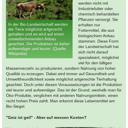
werden nicht mit
Industriefutter oder
chemisch behandelten
Pflanzen versorgt. Sie
In der Bio-Landwirtschaft werden
erhalten nur
die Tiere möglichst artgerecht
Futtermittel, die aus
gehalten und es wird auf einen
biologischem Anbau
umweltschonenden Anbau
stammen. Diese Form
geachtet. Die Produktion ist daher
der Landwirtschaft hat
aufwendiger und teurer. (Quelle:
sich nicht darauf
Wikipedia)
spezialisiert, möglichst
viel für den billigen
Massenverzehr zu produzieren, sondern Nahrung von hoher
Qualität zu erzeugen. Dabei wird immer auf Gesundheit und
Umweltfreundlichkeit sowie möglichst artgerechte Tierhaltung
geachtet. Doch unter diesen Voraussetzungen ist die Produktion
viel teurer und aufwendiger. Das ist der Grund, weshalb man für
Öko-Produkte, verglichen mit anderen Nahrungsmitteln, einen
recht hohen Preis zahlt. Man erkennt diese Lebensmittel am
Bio-Siegel.
"Geiz ist geil" - Aber auf wessen Kosten?