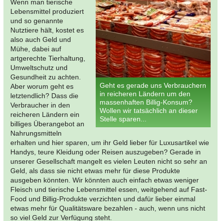
Wenn man tierische
Lebensmittel produziert
und so genannte
Nutztiere hält, kostet es
also auch Geld und
Mühe, dabei auf
artgerechte Tierhaltung,
Umweltschutz und
Gesundheit zu achten.
Geht es gerade uns Verbrauchern
Aber worum geht es
in reicheren Ländern um den
letztendlich? Dass die
massenhaften Billig-Konsum?
Verbraucher in den
Wollen wir tatsächlich an dieser
reicheren Ländern ein
Stelle sparen...
billiges Überangebot an
Nahrungsmitteln
erhalten und hier sparen, um ihr Geld lieber für Luxusartikel wie
Handys, teure Kleidung oder Reisen auszugeben? Gerade in
unserer Gesellschaft mangelt es vielen Leuten nicht so sehr an
Geld, als dass sie nicht etwas mehr für diese Produkte
ausgeben könnten. Wir könnten auch einfach etwas weniger
Fleisch und tierische Lebensmittel essen, weitgehend auf Fast-
Food und Billig-Produkte verzichten und dafür lieber einmal
etwas mehr für Qualitätsware bezahlen - auch, wenn uns nicht
so viel Geld zur Verfügung steht.