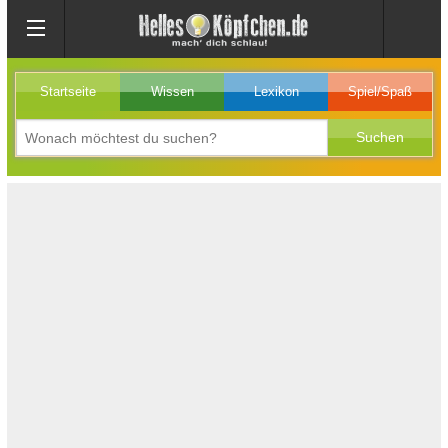
Startseite
Wissen
Lexikon
Spiel/Spaß