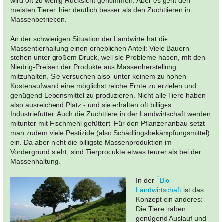
wird oft zu wenig Rücksicht genommen. Aber es geht den
meisten Tieren hier deutlich besser als den Zuchttieren in
Massenbetrieben.
An der schwierigen Situation der Landwirte hat die
Massentierhaltung einen erheblichen Anteil: Viele Bauern
stehen unter großem Druck, weil sie Probleme haben, mit den
Niedrig-Preisen der Produkte aus Massenherstellung
mitzuhalten. Sie versuchen also, unter keinem zu hohen
Kostenaufwand eine möglichst reiche Ernte zu erzielen und
genügend Lebensmittel zu produzieren. Nicht alle Tiere haben
also ausreichend Platz - und sie erhalten oft billiges
Industriefutter. Auch die Zuchttiere in der Landwirtschaft werden
mitunter mit Fischmehl gefüttert. Für den Pflanzenanbau setzt
man zudem viele Pestizide (also Schädlingsbekämpfungsmittel)
ein. Da aber nicht die billigste Massenproduktion im
Vordergrund steht, sind Tierprodukte etwas teurer als bei der
Massenhaltung.
In der
Bio-
Landwirtschaft
ist das
Konzept ein anderes:
Die Tiere haben
genügend Auslauf und