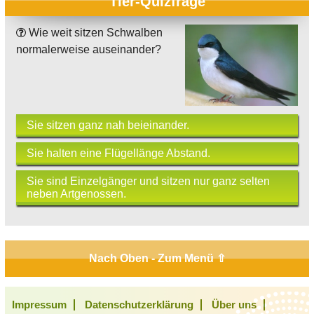
Tier-Quizfrage
Wie weit sitzen Schwalben
normalerweise auseinander?
Sie sitzen ganz nah beieinander.
Sie halten eine Flügellänge Abstand.
Sie sind Einzelgänger und sitzen nur ganz selten
neben Artgenossen.
Nach Oben - Zum Menü ⇧
Impressum
Datenschutzerklärung
Über uns