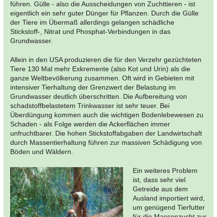
führen. Gülle - also die Ausscheidungen von Zuchttieren - ist
eigentlich ein sehr guter Dünger für Pflanzen. Durch die Gülle
der Tiere im Übermaß allerdings gelangen schädliche
Stickstoff-, Nitrat und Phosphat-Verbindungen in das
Grundwasser.
Allein in den USA produzieren die für den Verzehr gezüchteten
Tiere 130 Mal mehr Exkremente (also Kot und Urin) als die
ganze Weltbevölkerung zusammen. Oft wird in Gebieten mit
intensiver Tierhaltung der Grenzwert der Belastung im
Grundwasser deutlich überschritten. Die Aufbereitung von
schadstoffbelastetem Trinkwasser ist sehr teuer. Bei
Überdüngung kommen auch die wichtigen Bodenlebewesen zu
Schaden - als Folge werden die Ackerflächen immer
unfruchtbarer. Die hohen Stickstoffabgaben der Landwirtschaft
durch Massentierhaltung führen zur massiven Schädigung von
Böden und Wäldern.
Ein weiteres Problem
ist, dass sehr viel
Getreide aus dem
Ausland importiert wird,
um genügend Tierfutter
für die Massenzucht zur