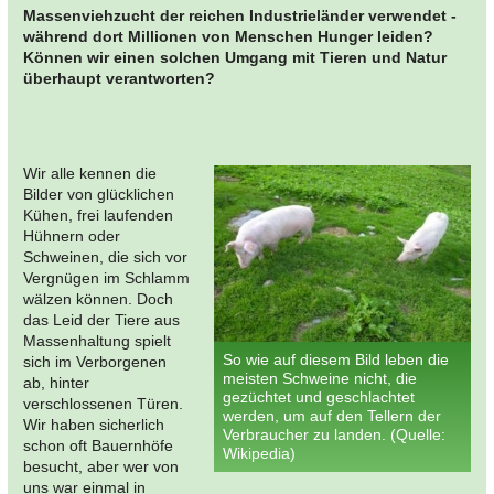
Massenviehzucht der reichen Industrieländer verwendet -
während dort Millionen von Menschen Hunger leiden?
Können wir einen solchen Umgang mit Tieren und Natur
überhaupt verantworten?
Wir alle kennen die
Bilder von glücklichen
Kühen, frei laufenden
Hühnern oder
Schweinen, die sich vor
Vergnügen im Schlamm
wälzen können. Doch
das Leid der Tiere aus
Massenhaltung spielt
So wie auf diesem Bild leben die
sich im Verborgenen
meisten Schweine nicht, die
ab, hinter
gezüchtet und geschlachtet
verschlossenen Türen.
werden, um auf den Tellern der
Wir haben sicherlich
Verbraucher zu landen. (Quelle:
schon oft Bauernhöfe
Wikipedia)
besucht, aber wer von
uns war einmal in