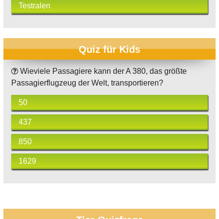
Testralen
Quiz für Kids
Wieviele Passagiere kann der A 380, das größte
Passagierflugzeug der Welt, transportieren?
50
437
850
1629