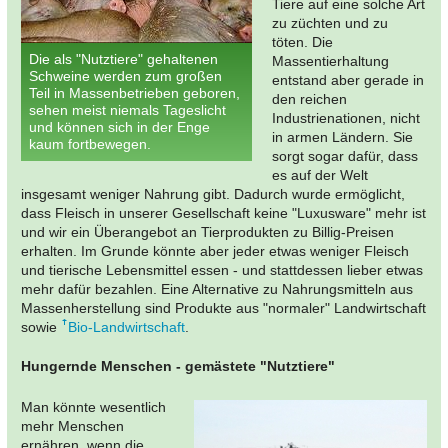
Tiere auf eine solche Art
zu züchten und zu
töten. Die
Die als "Nutztiere" gehaltenen
Massentierhaltung
Schweine werden zum großen
entstand aber gerade in
Teil in Massenbetrieben geboren,
den reichen
sehen meist niemals Tageslicht
Industrienationen, nicht
und können sich in der Enge
in armen Ländern. Sie
kaum fortbewegen.
sorgt sogar dafür, dass
es auf der Welt
insgesamt weniger Nahrung gibt. Dadurch wurde ermöglicht,
dass Fleisch in unserer Gesellschaft keine "Luxusware" mehr ist
und wir ein Überangebot an Tierprodukten zu Billig-Preisen
erhalten. Im Grunde könnte aber jeder etwas weniger Fleisch
und tierische Lebensmittel essen - und stattdessen lieber etwas
mehr dafür bezahlen. Eine Alternative zu Nahrungsmitteln aus
Massenherstellung sind Produkte aus "normaler" Landwirtschaft
sowie
Bio-Landwirtschaft
.
Hungernde Menschen - gemästete "Nutztiere"
Man könnte wesentlich
mehr Menschen
ernähren, wenn die