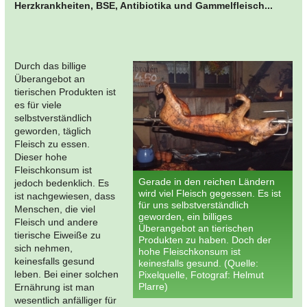
Herzkrankheiten, BSE, Antibiotika und Gammelfleisch...
Durch das billige
Überangebot an
tierischen Produkten ist
es für viele
selbstverständlich
geworden, täglich
Fleisch zu essen.
Dieser hohe
Fleischkonsum ist
Gerade in den reichen Ländern
jedoch bedenklich. Es
wird viel Fleisch gegessen. Es ist
ist nachgewiesen, dass
für uns selbstverständlich
Menschen, die viel
geworden, ein billiges
Fleisch und andere
Überangebot an tierischen
tierische Eiweiße zu
Produkten zu haben. Doch der
sich nehmen,
hohe Fleischkonsum ist
keinesfalls gesund
keinesfalls gesund. (Quelle:
leben. Bei einer solchen
Pixelquelle, Fotograf: Helmut
Plarre)
Ernährung ist man
wesentlich anfälliger für