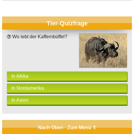
Tier-Quizfrage
Wo lebt der Kaffernbüffel?
In Afrika
In Nordamerika
In Asien
Nach Oben - Zum Menü ⇧