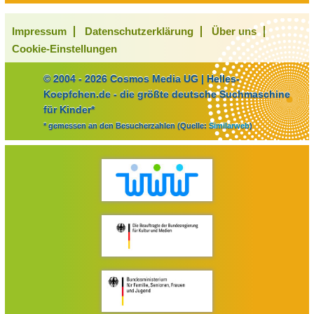
Impressum
Datenschutzerklärung
Über uns
Cookie-Einstellungen
© 2004 - 2026 Cosmos Media UG | Helles-
Koepfchen.de - die größte deutsche Suchmaschine
für Kinder*
* gemessen an den Besucherzahlen (Quelle:
Similarweb
)