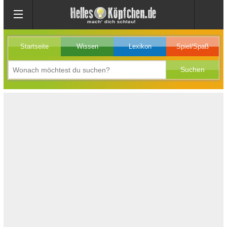
Startseite
Wissen
Lexikon
Spiel/Spaß