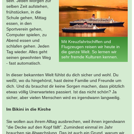
sein. Jeden Morgen zur
selben Zeit aufstehen,
frühstücken, in die
Schule gehen, Mittag
essen, in den
Sportverein gehen,
Computer spielen, zu
Abend essen und
Mit Kreuzfahrtschiffen und
schlafen gehen. Jeden
Flugzeugen reisen wir heute in
Tag wieder. Alles geht
die ganze Welt. So lernen wir
sehr fremde Kulturen kennen.
seinen gewohnten Weg
- fast automatisch.
In dieser bekannten Welt fühlst du dich sicher und wohl. Du
weißt, wo du hingehörst, hast deine Familie und Freunde um
dich. Und du brauchst dir keine Sorgen machen, dass plötzlich
etwas völlig Unerwartetes passiert. Ist das nicht schön? Ja
sicher, aber vielen Menschen wird es irgendwann langweilig.
Im Bikini in die Kirche
Sie wollen aus ihrem Alltag ausbrechen, weil ihnen irgendwann
"die Decke auf den Kopf fällt". Zumindest einmal im Jahr
brauchen sie Abwechslung. Das ist auch ein Grund, warum wir