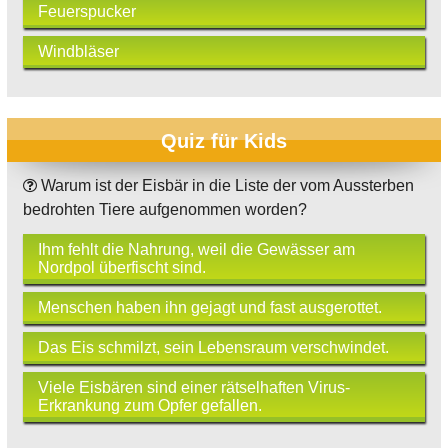
Feuerspucker
Windbläser
Quiz für Kids
Warum ist der Eisbär in die Liste der vom Aussterben
bedrohten Tiere aufgenommen worden?
Ihm fehlt die Nahrung, weil die Gewässer am
Nordpol überfischt sind.
Menschen haben ihn gejagt und fast ausgerottet.
Das Eis schmilzt, sein Lebensraum verschwindet.
Viele Eisbären sind einer rätselhaften Virus-
Erkrankung zum Opfer gefallen.