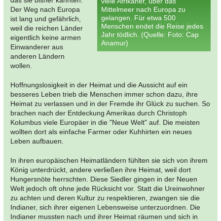
das sie bisher kannten.
viele Afrikaner, über das
Der Weg nach Europa
Mittelmeer nach Europa zu
gelangen. Für etwa 500
ist lang und gefährlich,
Menschen endet die Reise jedes
weil die reichen Länder
Jahr tödlich. (Quelle: Foto: Cap
eigentlich keine armen
Anamur)
Einwanderer aus
anderen Ländern
wollen.
Hoffnungslosigkeit in der Heimat und die Aussicht auf ein
besseres Leben trieb die Menschen immer schon dazu, ihre
Heimat zu verlassen und in der Fremde ihr Glück zu suchen. So
brachen nach der Entdeckung Amerikas durch Christoph
Kolumbus viele Europäer in die "Neue Welt" auf. Die meisten
wollten dort als einfache Farmer oder Kuhhirten ein neues
Leben aufbauen.
In ihren europäischen Heimatländern fühlten sie sich von ihrem
König unterdrückt, andere verließen ihre Heimat, weil dort
Hungersnöte herrschten. Diese Siedler gingen in der Neuen
Welt jedoch oft ohne jede Rücksicht vor. Statt die Ureinwohner
zu achten und deren Kultur zu respektieren, zwangen sie die
Indianer, sich ihrer eigenen Lebensweise unterzuordnen. Die
Indianer mussten nach und ihrer Heimat räumen und sich in