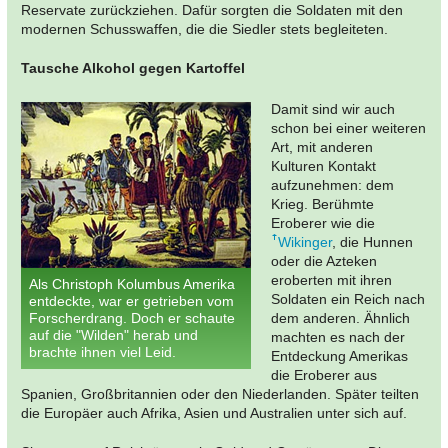
Reservate zurückziehen. Dafür sorgten die Soldaten mit den
modernen Schusswaffen, die die Siedler stets begleiteten.
Tausche Alkohol gegen Kartoffel
Damit sind wir auch
schon bei einer weiteren
Art, mit anderen
Kulturen Kontakt
aufzunehmen: dem
Krieg. Berühmte
Eroberer wie die
Wikinger
, die Hunnen
oder die Azteken
eroberten mit ihren
Als Christoph Kolumbus Amerika
Soldaten ein Reich nach
entdeckte, war er getrieben vom
Forscherdrang. Doch er schaute
dem anderen. Ähnlich
auf die "Wilden" herab und
machten es nach der
brachte ihnen viel Leid.
Entdeckung Amerikas
die Eroberer aus
Spanien, Großbritannien oder den Niederlanden. Später teilten
die Europäer auch Afrika, Asien und Australien unter sich auf.