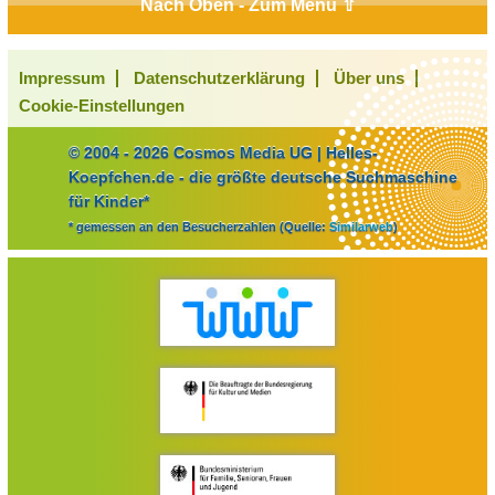
Nach Oben - Zum Menü ⇧
Impressum
Datenschutzerklärung
Über uns
Cookie-Einstellungen
© 2004 - 2026 Cosmos Media UG | Helles-
Koepfchen.de - die größte deutsche Suchmaschine
für Kinder*
* gemessen an den Besucherzahlen (Quelle:
Similarweb
)