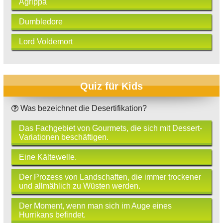
Agrippa
Dumbledore
Lord Voldemort
Quiz für Kids
Was bezeichnet die Desertifikation?
Das Fachgebiet von Gourmets, die sich mit Dessert-
Variationen beschäftigen.
Eine Kältewelle.
Der Prozess von Landschaften, die immer trockener
und allmählich zu Wüsten werden.
Der Moment, wenn man sich im Auge eines
Hurrikans befindet.