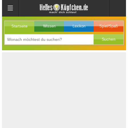
Startseite
Wissen
Lexikon
Spiel/Spaß