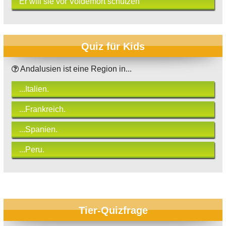
Er will sie vor Voldemort schützen
Quiz für Kids
Andalusien ist eine Region in...
...Italien.
...Frankreich.
...Spanien.
...Peru.
Tier-Quizfrage