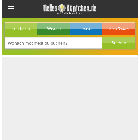
Startseite
Wissen
Lexikon
Spiel/Spaß