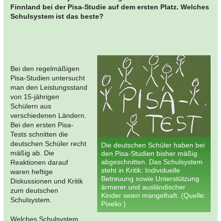
Finnland bei der Pisa-Studie auf dem ersten Platz. Welches
Schulsystem ist das beste?
Bei den regelmäßigen
Pisa-Studien untersucht
man den Leistungsstand
von 15-jährigen
Schülern aus
verschiedenen Ländern.
Bei den ersten Pisa-
Tests schnitten die
deutschen Schüler recht
Die deutschen Schüler haben bei
mäßig ab. Die
den Pisa-Studien bisher mäßig
abgeschnitten. Das Schulsystem
Reaktionen darauf
steht in Kritik: Individuelle
waren heftige
Betreuung sowie Unterstützung
Diskussionen und Kritik
ärmerer und ausländischer
zum deutschen
Kinder seien mangelhaft. (Quelle:
Schulsystem.
Pixelio )
Welches Schulsystem