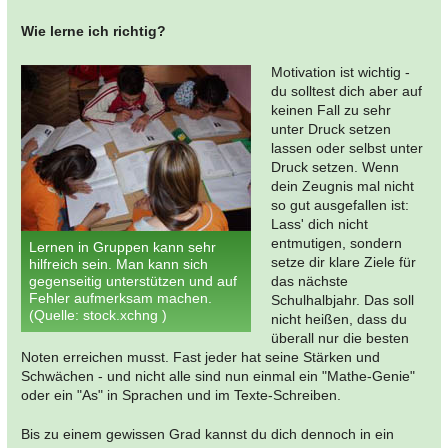
Wie lerne ich richtig?
Motivation ist wichtig -
du solltest dich aber auf
keinen Fall zu sehr
unter Druck setzen
lassen oder selbst unter
Druck setzen. Wenn
dein Zeugnis mal nicht
so gut ausgefallen ist:
Lass' dich nicht
entmutigen, sondern
Lernen in Gruppen kann sehr
setze dir klare Ziele für
hilfreich sein. Man kann sich
gegenseitig unterstützen und auf
das nächste
Fehler aufmerksam machen.
Schulhalbjahr. Das soll
(Quelle: stock.xchng )
nicht heißen, dass du
überall nur die besten
Noten erreichen musst. Fast jeder hat seine Stärken und
Schwächen - und nicht alle sind nun einmal ein "Mathe-Genie"
oder ein "As" in Sprachen und im Texte-Schreiben.
Bis zu einem gewissen Grad kannst du dich dennoch in ein