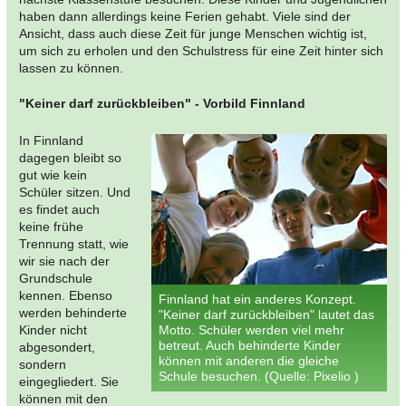
haben dann allerdings keine Ferien gehabt. Viele sind der
Ansicht, dass auch diese Zeit für junge Menschen wichtig ist,
um sich zu erholen und den Schulstress für eine Zeit hinter sich
lassen zu können.
"Keiner darf zurückbleiben" - Vorbild Finnland
In Finnland
dagegen bleibt so
gut wie kein
Schüler sitzen. Und
es findet auch
keine frühe
Trennung statt, wie
wir sie nach der
Grundschule
kennen. Ebenso
Finnland hat ein anderes Konzept.
werden behinderte
"Keiner darf zurückbleiben" lautet das
Kinder nicht
Motto. Schüler werden viel mehr
betreut. Auch behinderte Kinder
abgesondert,
können mit anderen die gleiche
sondern
Schule besuchen. (Quelle: Pixelio )
eingegliedert. Sie
können mit den