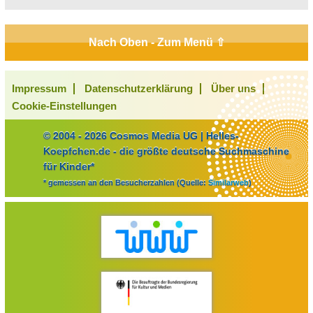
Nach Oben - Zum Menü ⇧
Impressum
Datenschutzerklärung
Über uns
Cookie-Einstellungen
© 2004 - 2026 Cosmos Media UG | Helles-
Koepfchen.de - die größte deutsche Suchmaschine
für Kinder*
* gemessen an den Besucherzahlen (Quelle:
Similarweb
)