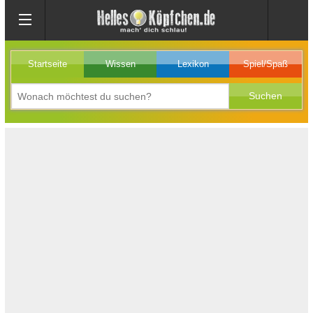
Startseite
Wissen
Lexikon
Spiel/Spaß