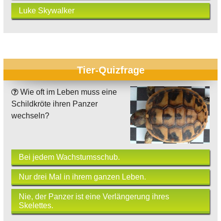
Luke Skywalker
Tier-Quizfrage
Wie oft im Leben muss eine
Schildkröte ihren Panzer
wechseln?
Bei jedem Wachstumsschub.
Nur drei Mal in ihrem ganzen Leben.
Nie, der Panzer ist eine Verlängerung ihres
Skelettes.