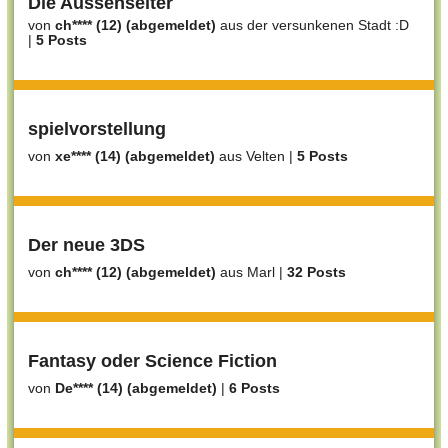
Die Aussenseiter
von
ch**** (12) (abgemeldet)
aus der versunkenen Stadt :D
|
5 Posts
spielvorstellung
von
xe**** (14) (abgemeldet)
aus Velten
|
5 Posts
Der neue 3DS
von
ch**** (12) (abgemeldet)
aus Marl
|
32 Posts
Fantasy oder Science Fiction
von
De**** (14) (abgemeldet)
|
6 Posts