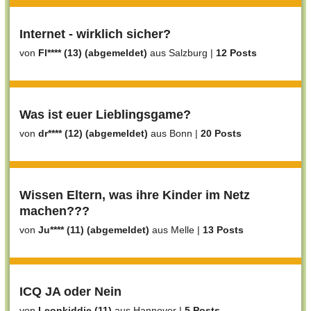
Internet - wirklich sicher?
von
Fl**** (13) (abgemeldet)
aus Salzburg
|
12 Posts
Was ist euer Lieblingsgame?
von
dr**** (12) (abgemeldet)
aus Bonn
|
20 Posts
Wissen Eltern, was ihre Kinder im Netz
machen???
von
Ju**** (11) (abgemeldet)
aus Melle
|
13 Posts
ICQ JA oder Nein
von
Leonkiddie (11)
aus Hannover
|
5 Posts