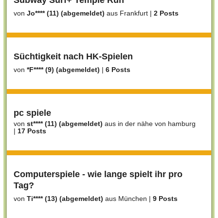
Subway Surf+ Temple Run
von
Jo**** (11) (abgemeldet)
aus Frankfurt
|
2 Posts
Süchtigkeit nach HK-Spielen
von
*F**** (9) (abgemeldet)
|
6 Posts
pc spiele
von
st**** (11) (abgemeldet)
aus in der nähe von hamburg
|
17 Posts
Computerspiele - wie lange spielt ihr pro
Tag?
von
Ti**** (13) (abgemeldet)
aus München
|
9 Posts