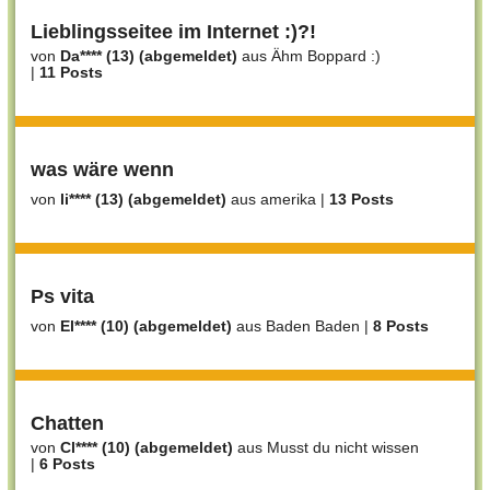
Lieblingsseitee im Internet :)?!
von
Da**** (13) (abgemeldet)
aus Ähm Boppard :)
|
11 Posts
was wäre wenn
von
li**** (13) (abgemeldet)
aus amerika
|
13 Posts
Ps vita
von
El**** (10) (abgemeldet)
aus Baden Baden
|
8 Posts
Chatten
von
Cl**** (10) (abgemeldet)
aus Musst du nicht wissen
|
6 Posts