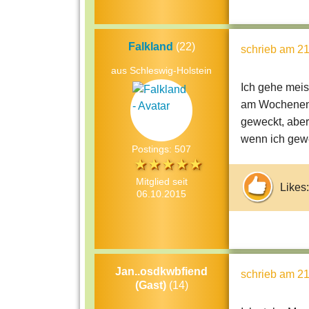
Falkland
(22)
schrieb
am 21
aus Schleswig-Holstein
Ich gehe meis
am Wochenend
geweckt, aber
wenn ich gewe
Postings: 507
Mitglied seit
Likes:
06.10.2015
Jan..osdkwbfiend
schrieb
am 21
(Gast)
(14)