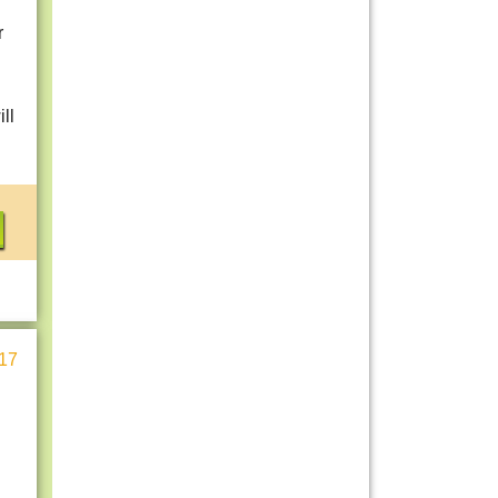
r
ll
17