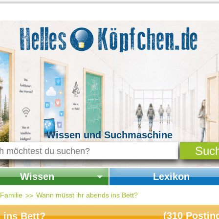
Wissen und Suchmaschine
Wissen
Lexikon
seite Wissen
Startseite Lexikon
 Familie
Wann müsst ihr abends ins Bett?
chichte & Kultur
(
310
Postin
ins Bett?