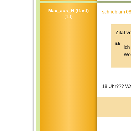
Max_aus_H (Gast)
schrieb
am 08
(13)
Zitat v
ich
Woc
18 Uhr??? Wa