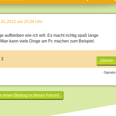
umne
sch & Natur
.01.2012 um 15:34 Uhr
:
llschaft & Politik
geber & Tipps
ge aufbleiben wie ich will. Es macht richtig spaß lange
versum
 Man kann viele Dinge am Pc machen zum Beispiel.
st
 3
hnik
zitieren
deruni
- Signatur
derlexikon
gen und Antworten
e einen Beitrag in dieses Forum!