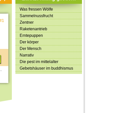
Mitmachen & Kreatives
Was fressen Wölfe
Bücher & Filme
Sammelnussfrucht
#1
Quiz-Spiele
Zentner
Raketenantrieb
Spiele & Ideen
Erntepuppen
Jugendreporter
Der körper
Der Mensch
Rezeptideen
Narrativ
Game-Tests
Die pest im mittelalter
Reisen, Events & Sport
Gebetshäuser im buddhismus
 -
E-Cards