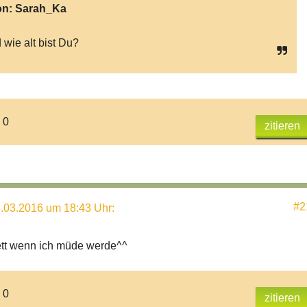
on:
Sarah_Ka
 wie alt bist Du?
 0
zitieren
#2
.03.2016 um 18:43 Uhr
:
ett wenn ich müde werde^^
 0
zitieren