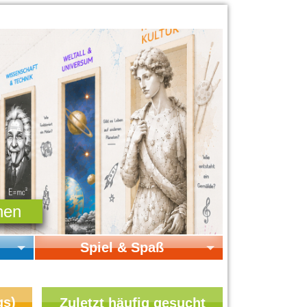
Spiel & Spaß
Startseite Spiel & Spaß
Online-Spiele
gs)
Zuletzt häufig gesucht