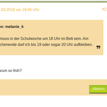
#2
.03.2016 um 16:45 Uhr
:
on:
melanie_k
 muss in der Schulwoche um 18 Uhr im Bett sein. Am
henende darf ich bis 19 oder sogar 20 Uhr aufbleiben.
rum so früh?
zitieren