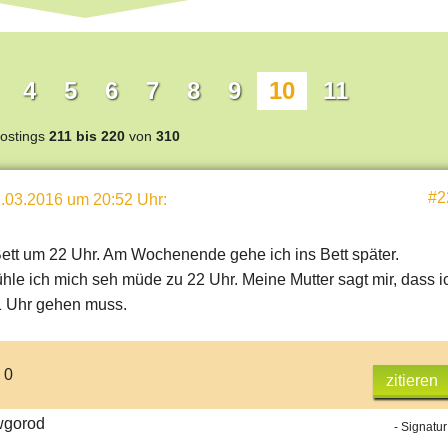
4
5
6
7
8
9
10
11
ostings
211 bis 220
von
310
#2
.03.2016 um 20:52 Uhr
:
Bett um 22 Uhr. Am Wochenende gehe ich ins Bett später.
hle ich mich seh müde zu 22 Uhr. Meine Mutter sagt mir, dass i
1 Uhr gehen muss.
 0
zitieren
wgorod
- Signatur