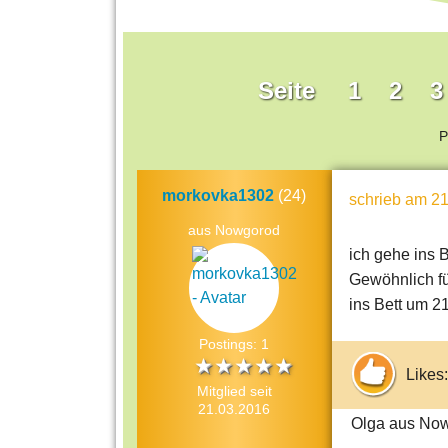
Seite
1
2
3
P
morkovka1302
(24)
schrieb
am 21
aus Nowgorod
ich gehe ins 
Gewöhnlich fü
ins Bett um 2
Postings: 1
Likes:
Mitglied seit
21.03.2016
Olga aus No