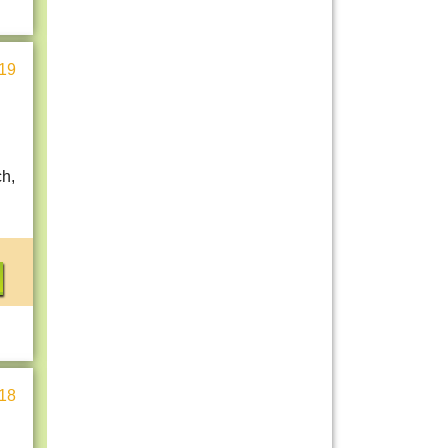
19
ch,
18