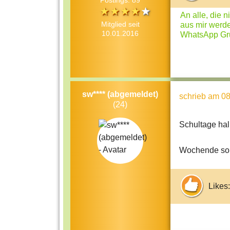
Postings: 89
An alle, die 
Mitglied seit
aus mir werde 
10.01.2016
WhatsApp Gr
sw**** (abgemeldet)
schrieb
am 08
(24)
Schultage ha
Wochende so l
Likes: