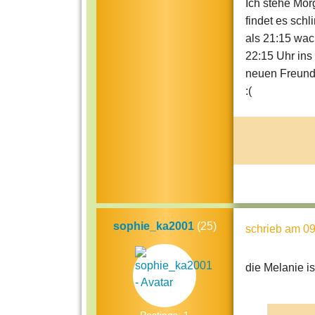
Ich stehe Mor
findet es sch
als 21:15 wa
22:15 Uhr ins 
neuen Freund 
:(
sophie_ka2001
(25)
schrieb
am 09
die Melanie ist