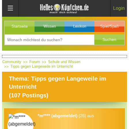
Login
Startseite
Wissen
Lexikon
Spiel/Spaß
Community
Forum
Schule und Wissen
Tipps gegen Langeweile im Unterricht
Thema: Tipps gegen Langeweile im
Unterricht
(
107
Postings)
*m**** (abgemeldet)
(26) aus