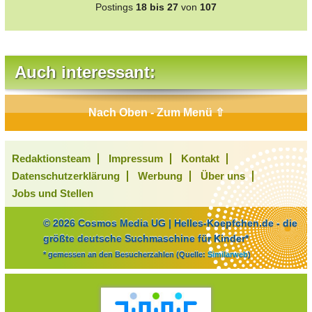
Postings
18 bis 27
von
107
Auch interessant:
Nach Oben - Zum Menü ⇧
Redaktionsteam
Impressum
Kontakt
Datenschutzerklärung
Werbung
Über uns
Jobs und Stellen
© 2026 Cosmos Media UG | Helles-Koepfchen.de - die
größte deutsche Suchmaschine für Kinder*
* gemessen an den Besucherzahlen (Quelle:
Similarweb
)