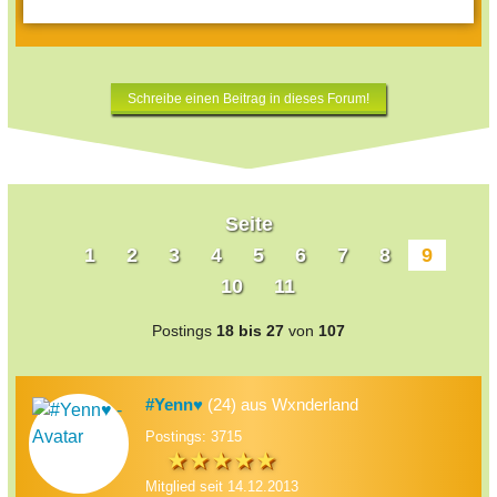
Schreibe einen Beitrag in dieses Forum!
Seite
1
2
3
4
5
6
7
8
9
10
11
Postings
18 bis 27
von
107
#Yenn♥
(24) aus Wxnderland
Postings: 3715
Mitglied seit 14.12.2013