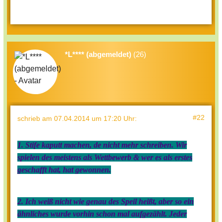
*L**** (abgemeldet)
(26)
#22
schrieb
am 07.04.2014 um 17:20 Uhr
:
1. Stife kaputt machen, de nicht mehr schreiben. Wir
spielen des meistens als Wettbewerb & wer es als erstes
geschafft hat, hat gewonnen.
2. Ich weiß nicht wie genau des Speil heißt, aber so ein
ähnliches wurde vorhin schon mal aufgezählt. Jeder