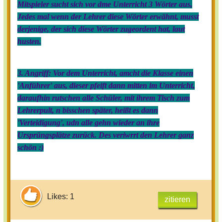
Mitspieler sucht sich vor dme Unterricht 3 Wörter aus,
Jedes mal wenn der Lehrer diese Wörter erwähnt, musst
derjenige, der sich diese Wörter zugeordent hat, laut
husten.
3. Angriff: Vor dem Unterricht, amcht die Klasse einen
'Anführer' aus, dieser pfeift dann mitten im Unterricht,
daraufhin rutschen alle Schüler, mit ihrem Tisch zum
Lehrerpult, n bisschen später, heißt es dann
'Verteidigung', udn alle gehn wieder an ihre
Ursprüngsplätze zurück. Des veriwrrt den Lehrer ganz
schön :)
Likes: 1
zitieren