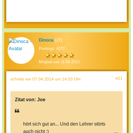
Dinoca
(27)
Postings: 4272
Mitglied seit 11.04.2013
#21
schrieb
am 07.04.2014 um 14:53 Uhr
:
Zitat von:
Joe
hört sich gut an... Und den Lehrer störts
auch nicht :)