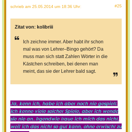
#25
schrieb
am 25.05.2014 um 18:36 Uhr
:
Zitat von:
kolibriii
Ich zeichne immer. Aber habt ihr schon
mal was von Lehrer–Bingo gehört? Da
muss man sich statt Zahlen Wörter in die
Kästchen schreiben, bei denen man
meint, das sie der Lehrer bald sagt.
Ja, kenn ich, habe ich aber noch nie gespielt.
Ich kenne viele solcher Spiele, aber ich wende
sie nie an..Irgendwie traue ich mich das nicht,
weil ich das nicht so gut kann, ohne erwischt zu