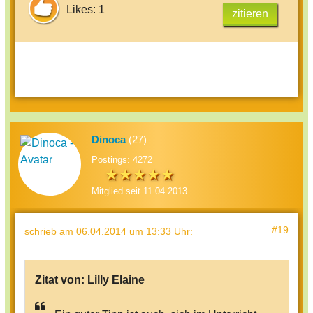
Likes: 1
zitieren
Dinoca
(27)
Postings: 4272
Mitglied seit 11.04.2013
#19
schrieb
am 06.04.2014 um 13:33 Uhr
:
Zitat von:
Lilly Elaine