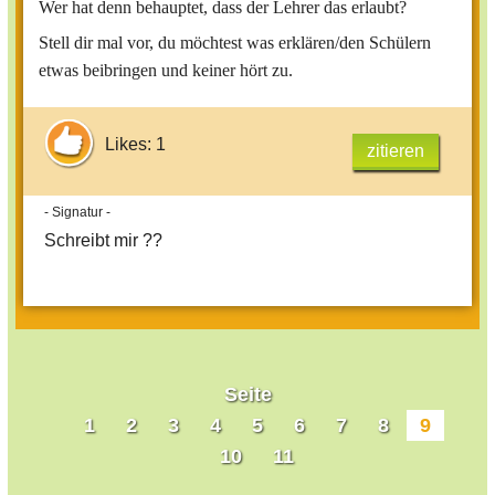
Wer hat denn behauptet, dass der Lehrer das erlaubt?
Stell dir mal vor, du möchtest was erklären/den Schülern
etwas beibringen und keiner hört zu.
Likes: 1
zitieren
- Signatur -
Schreibt mir ??
Seite
1
2
3
4
5
6
7
8
9
10
11