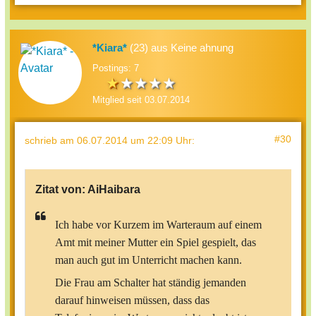
*Kiara*
(23) aus Keine ahnung
Postings: 7
Mitglied seit 03.07.2014
#30
schrieb
am 06.07.2014 um 22:09 Uhr
:
Zitat von:
AiHaibara
Ich habe vor Kurzem im Warteraum auf einem
Amt mit meiner Mutter ein Spiel gespielt, das
man auch gut im Unterricht machen kann.
Die Frau am Schalter hat ständig jemanden
darauf hinweisen müssen, dass das