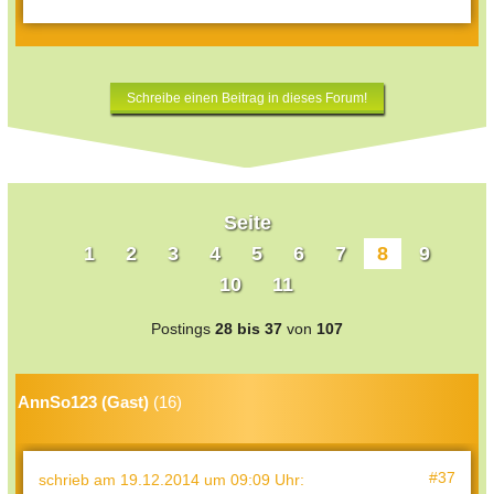
Schreibe einen Beitrag in dieses Forum!
Seite
1
2
3
4
5
6
7
8
9
10
11
Postings
28 bis 37
von
107
AnnSo123 (Gast)
(16)
#37
schrieb
am 19.12.2014 um 09:09 Uhr
: