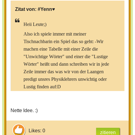
Zitat von:
#Yenn♥
Heii Leute;)
Also ich spiele immer mit meiner
Tischnachbarin ein Spiel das so geht: -Wir
machen eine Tabelle mit einer Zeile die
"Unwichtige Wörter" und einer die "Lustige
Wörter" heißt und dann schreiben wir in jede
Zeile immer das was wir von der Laangen
predigt unsres Physiklehrers unwichtig oder
Lustig finden auf:D
Oder wir spielen einfach Lehrersätze-Bingo,
das so geht:
Nette Idee. :)
-Wir schreiben auf ein Bingofeld alle Wörter
auf die der/die Lehrer/in oft sagt und dann
machen wir Papierschnipstel auf die Felder
Likes: 0
zitieren