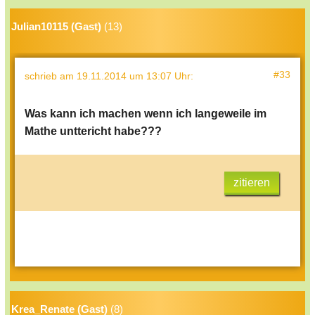
Julian10115 (Gast)
(13)
#33
schrieb
am 19.11.2014 um 13:07 Uhr
:
Was kann ich machen wenn ich langeweile im
Mathe unttericht habe???
zitieren
Krea_Renate (Gast)
(8)