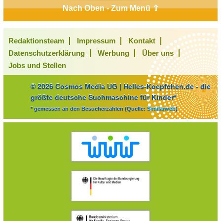
Nach Oben - Zum Menü ⇧
Redaktionsteam
Impressum
Kontakt
Datenschutzerklärung
Werbung
Über uns
Jobs und Stellen
© 2026 Cosmos Media UG | Helles-Koepfchen.de - die
größte deutsche Suchmaschine für Kinder*
* gemessen an den Besucherzahlen (Quelle:
Similarweb
)