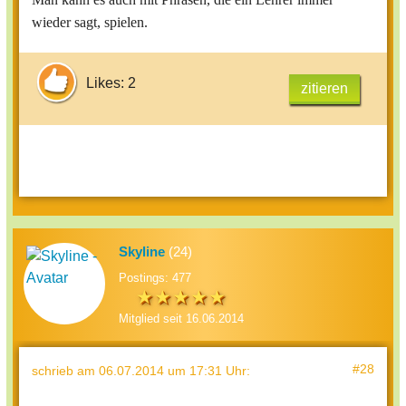
wieder sagt, spielen.
Likes: 2
zitieren
Skyline
(24)
Postings: 477
Mitglied seit 16.06.2014
#28
schrieb
am 06.07.2014 um 17:31 Uhr
: