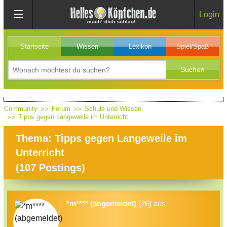
Login
Startseite
Wissen
Lexikon
Spiel/Spaß
Community
Forum
Schule und Wissen
Tipps gegen Langeweile im Unterricht
Thema: Tipps gegen Langeweile im
Unterricht
(
107
Postings)
*m**** (abgemeldet)
(26) aus