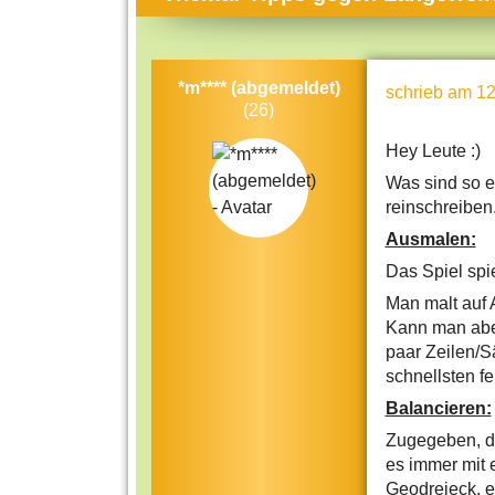
Themen-Specials
Kol
Häufig gesucht
Men
*m**** (abgemeldet)
schrieb
am 12
Beliebte Artikel
Gese
(26)
Rat
Hey Leute :)
Uni
Was sind so e
reinschreiben.
Kun
Ausmalen:
Tec
Das Spiel spi
Kin
Man malt auf A
Kann man abe
Län
paar Zeilen/S
Fra
schnellsten fe
Balancieren:
Zugegeben, die
es immer mit 
Geodreieck, e