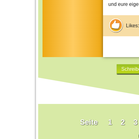
und eure eigen
Likes:
Schreib
Seite
1
2
3