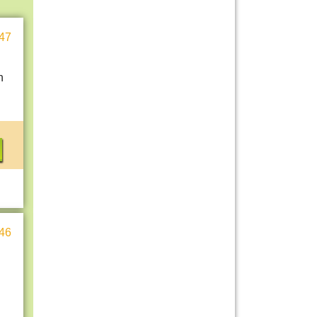
47
n
46