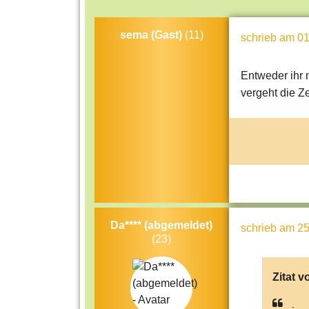
sema (Gast)
(11)
schrieb
am 01
Entweder ihr 
vergeht die Zei
Da**** (abgemeldet)
schrieb
am 25
(23)
Zitat v