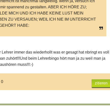
unterricht ist manchmal langweilig. wenn
ja, versuch ich
 mir spannend zu gestalten. ABER ICH HÖRE ZU;
LDE MICH UND ICH HABE KEINE LUST MEIN
BEN ZU VERSAUEN; WEIL ICH NIE IM UNTERRICHT
GEHÖRT HABE:
 Lehrer immer das wiederhollt was er gesagt hat nbringt es voll
an zuhört!!!Und beim Lehrerbingo hört man ja zu weil man ja
aushören muss!!!:-)
 0
zitieren