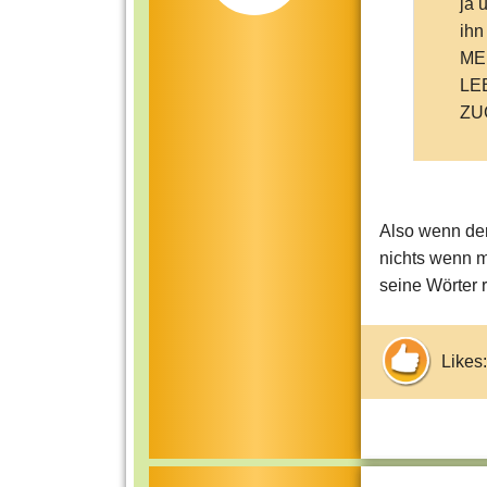
ja 
ihn
ME
LE
ZU
Also wenn der
nichts wenn m
seine Wörter r
Likes: