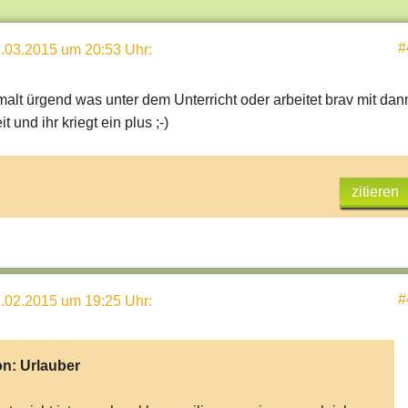
#
.03.2015 um 20:53 Uhr
:
malt ürgend was unter dem Unterricht oder arbeitet brav mit dan
t und ihr kriegt ein plus ;-)
zitieren
#
.02.2015 um 19:25 Uhr
:
on:
Urlauber