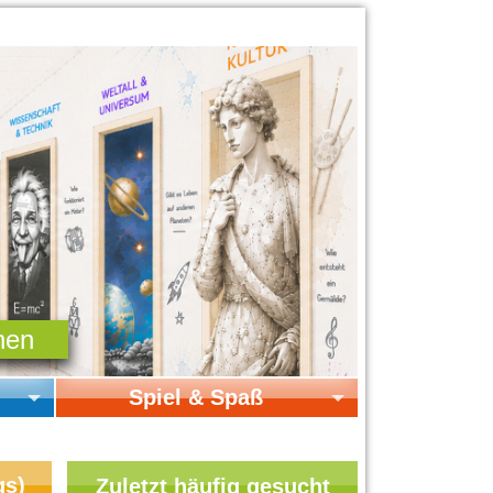
Spiel & Spaß
Startseite Spiel & Spaß
Online-Spiele
gs)
Zuletzt häufig gesucht