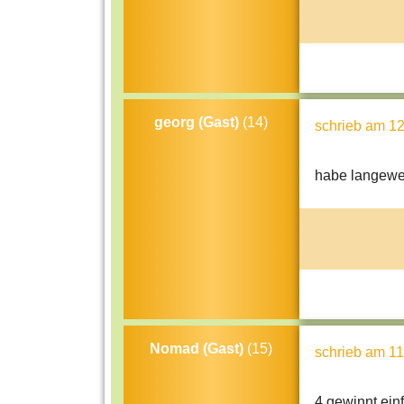
georg (Gast)
(14)
schrieb
am 12
habe langewei
Nomad (Gast)
(15)
schrieb
am 11
4 gewinnt einf