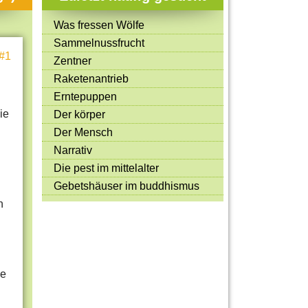
Mitmachen & Kreatives
Was fressen Wölfe
Bücher & Filme
Sammelnussfrucht
#1
Quiz-Spiele
Zentner
Raketenantrieb
Spiele & Ideen
Erntepuppen
Jugendreporter
ie
Der körper
Der Mensch
Rezeptideen
Narrativ
Game-Tests
Die pest im mittelalter
Reisen, Events & Sport
Gebetshäuser im buddhismus
n
E-Cards
le