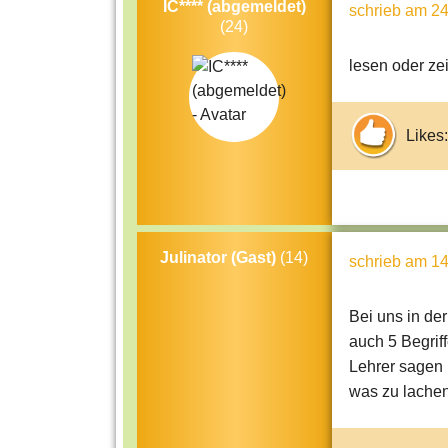
IC**** (abgemeldet)
schrieb
am 24
(24)
lesen oder ze
Likes:
Julinator (Gast)
(14)
schrieb
am 14
Bei uns in de
auch 5 Begrif
Lehrer sagen 
was zu lachen