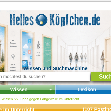
Wissen und Suchmaschine
Wissen
Lexikon
seite Wissen
Startseite Lexikon
d Wissen
Tipps gegen Langeweile im Unterricht
chichte & Kultur
(
107
Postin
 im Unterricht