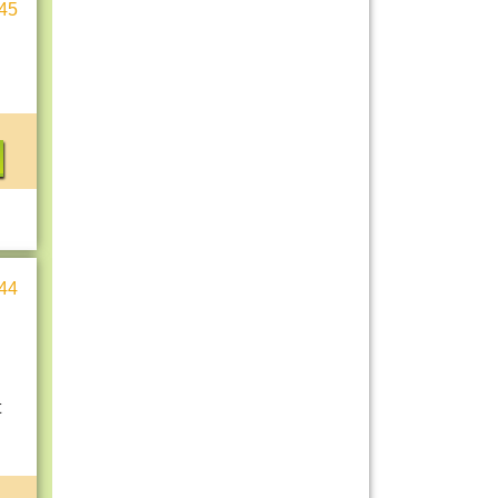
45
44
t