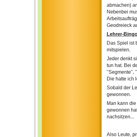
abmachen) am 
Nebenbei muss
Arbeitsaufträ
Geodreieck a
Lehrer-Bingo
Das Spiel ist 
mitspielen.
Jeder denkt s
tun hat. Bei 
"Segmente", "F
Die hatte ich 
Sobald der Le
gewonnen.
Man kann die 
gewonnen hat 
nachsitzen...
Also Leute, p