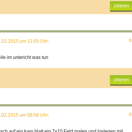
zitieren
#
.02.2015 um 11:05 Uhr
:
le im untericht was tun
zitieren
#
.02.2015 um 08:56 Uhr
:
ach auf ein karo blatt ein 7x10 Feld malen und loslegen mit