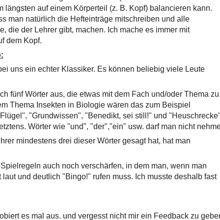
längsten auf einem Körperteil (z. B. Kopf) balancieren kann.
 man natürlich die Hefteinträge mitschreiben und alle
ge, die der Lehrer gibt, machen. Ich mache es immer mit
uf dem Kopf.
:
bei uns ein echter Klassiker. Es können beliebig viele Leute
ich fünf Wörter aus, die etwas mit dem Fach und/oder Thema zu
dem Thema Insekten in Biologie wären das zum Beispiel
lügel", "Grundwissen", "Benedikt, sei still!" und "Heuschrecke"
letztens. Wörter wie "und", "der","ein" usw. darf man nicht nehm
hrer mindestens drei dieser Wörter gesagt hat, hat man
Spielregeln auch noch verschärfen, in dem man, wenn man
laut und deutlich "Bingo!" rufen muss. Ich musste deshalb fast
robiert es mal aus. und vergesst nicht mir ein Feedback zu gebe