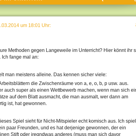
umne
sch & Natur
.03.2014 um 18:01 Uhr
:
llschaft & Politik
geber & Tipps
versum
ure Methoden gegen Langeweile im Unterricht? Hier könnt ihr s
 Ich fange mal an:
st
hnik
elt man meistens alleine. Das kennen sicher viele:
deruni
rbeitsblättern die Zwischenräume von a, e, o, b, p usw. aus.
r auch super als einen Wettbewerb machen, wenn man sich ei
derlexikon
ätze auf dem Blatt ausmacht, die man ausmalt, wer dann am
gen und Antworten
rtig ist, hat gewonnen.
ses Spiel sieht für Nicht-Mitspieler echt komisch aus. Ich spie
ein paar Freunden, und es hat derjenige gewonnen, der ein
inen Stift oder iregndwas anderes (muss man sich davor