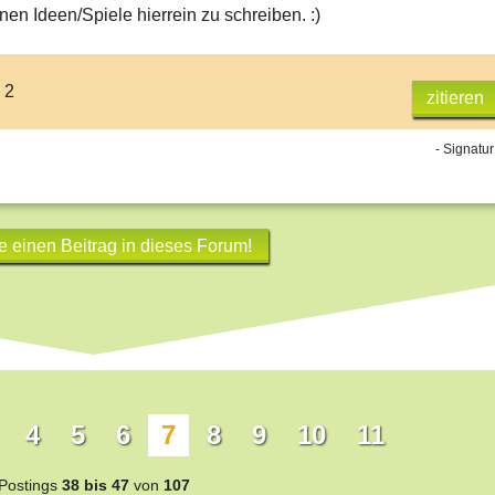
en Ideen/Spiele hierrein zu schreiben. :)
 2
zitieren
- Signatur
e einen Beitrag in dieses Forum!
4
5
6
7
8
9
10
11
Postings
38 bis 47
von
107