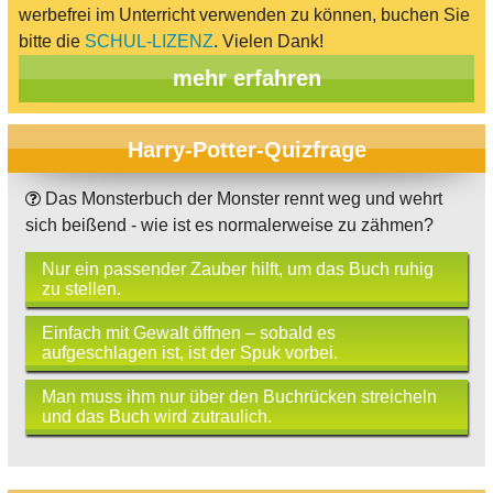
werbefrei im Unterricht verwenden zu können, buchen Sie
bitte die
SCHUL-LIZENZ
. Vielen Dank!
mehr erfahren
Harry-Potter-Quizfrage
Das Monsterbuch der Monster rennt weg und wehrt
sich beißend - wie ist es normalerweise zu zähmen?
Nur ein passender Zauber hilft, um das Buch ruhig
zu stellen.
Einfach mit Gewalt öffnen – sobald es
aufgeschlagen ist, ist der Spuk vorbei.
Man muss ihm nur über den Buchrücken streicheln
und das Buch wird zutraulich.