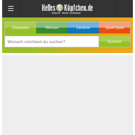
Startseite
Wissen
Lexikon
Spiel/Spaß