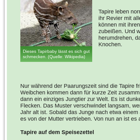
Tapire leben nor
ihr Revier mit al
können mit ihre
zubeißen. Und we
herumdrehen, da
Knochen.
Dieses Tapirbaby lässt es sich gut
schmecken. (Quelle: Wikipedia)
Nur während der Paarungszeit sind die Tapire f
Weibchen kommen dann für kurze Zeit zusamm
dann ein einziges Jungtier zur Welt. Es ist dun
Flecken. Das Muster verschwindet langsam, wen
Jahr alt ist. Sobald das Junge nach etwa einem 
es von der Mutter vertrieben. Von nun an ist es au
Tapire auf dem Speisezettel