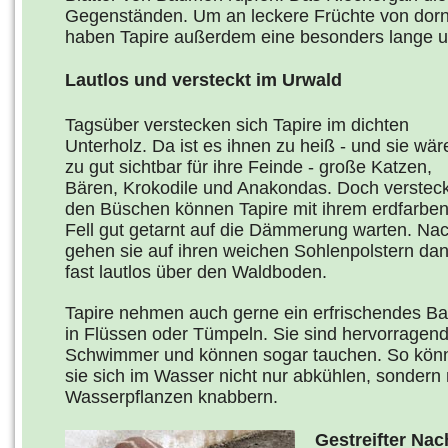
Gegenständen. Um an leckere Früchte von do
haben Tapire außerdem eine besonders lange u
Lautlos und versteckt im Urwald
Tagsüber verstecken sich Tapire im dichten
Unterholz. Da ist es ihnen zu heiß - und sie wär
zu gut sichtbar für ihre Feinde - große Katzen,
Bären, Krokodile und Anakondas. Doch versteck
den Büschen können Tapire mit ihrem erdfarbe
Fell gut getarnt auf die Dämmerung warten. Na
gehen sie auf ihren weichen Sohlenpolstern da
fast lautlos über den Waldboden.
Tapire nehmen auch gerne ein erfrischendes B
in Flüssen oder Tümpeln. Sie sind hervorragen
Schwimmer und können sogar tauchen. So kön
sie sich im Wasser nicht nur abkühlen, sondern
Wasserpflanzen knabbern.
Gestreifter Na