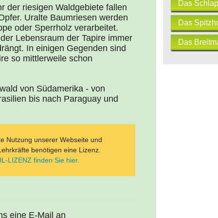
Das Schlap
 der riesigen Waldgebiete fallen
 Opfer. Uralte Baumriesen werden
Das Spitzh
appe oder Sperrholz verarbeitet.
 der Lebensraum der Tapire immer
Das Breitm
drängt. In einigen Gegenden sind
re so mittlerweile schon
rwald von Südamerika - von
silien bis nach Paraguay und
ate Nutzung unserer Webseite und
Lehrkräfte benötigen eine Lizenz.
L-LIZENZ finden Sie hier.
uns eine E-Mail an