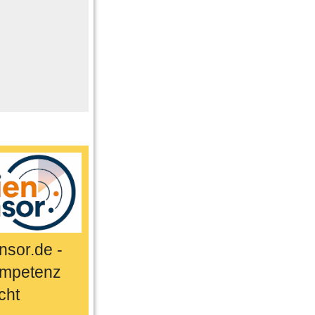
me
n
er
ts & Sport
sor.de -
mpetenz
cht