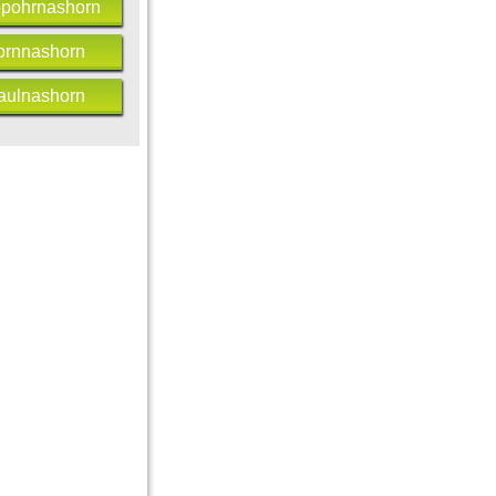
pohrnashorn
ornnashorn
aulnashorn