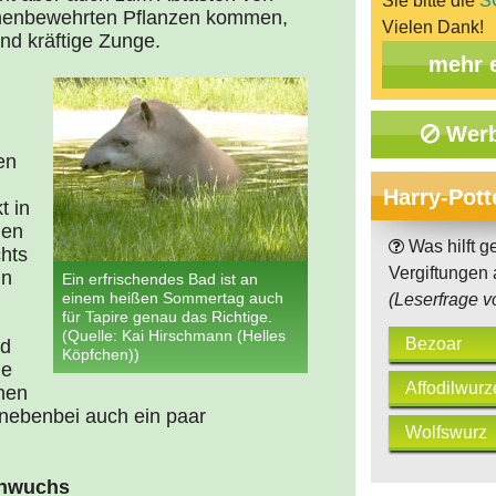
Sie bitte die
S
rnenbewehrten Pflanzen kommen,
Vielen Dank!
nd kräftige Zunge.
mehr 
Werb
en
Harry-Pott
t in
nen
Was hilft g
chts
Vergiftungen a
nn
Ein erfrischendes Bad ist an
einem heißen Sommertag auch
(Leserfrage v
für Tapire genau das Richtige.
(Quelle: Kai Hirschmann (Helles
Bezoar
ad
Köpfchen))
de
Affodilwurz
nen
 nebenbei auch ein paar
Wolfswurz
chwuchs