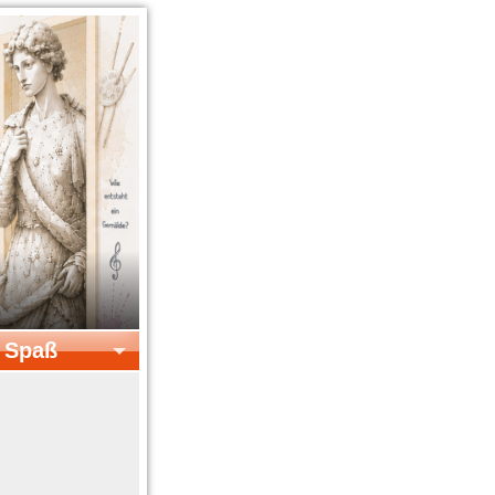
& Spaß
el & Spaß
Kreatives