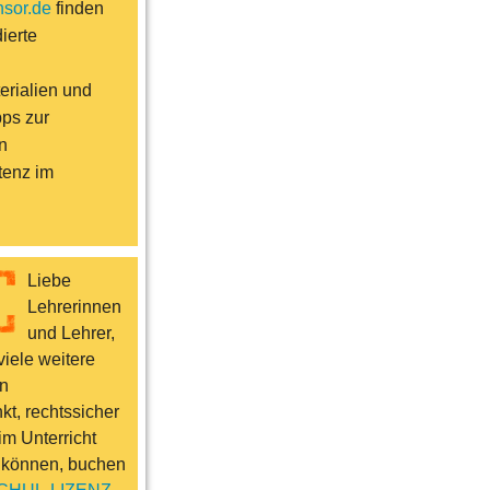
sor.de
finden
ierte
erialien und
pps zur
n
enz im
Liebe
Lehrerinnen
und Lehrer,
iele weitere
n
t, rechtssicher
im Unterricht
 können, buchen