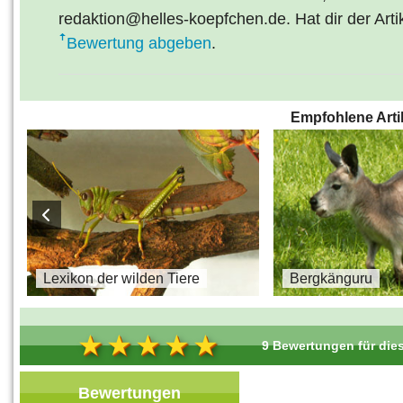
redaktion@helles-koepfchen.de. Hat dir der Arti
Bewertung abgeben
.
Empfohlene Arti
s
Lexikon der wilden Tiere
Bergkänguru
9 Bewertungen für dies
Bewertungen