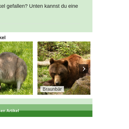
kel gefallen? Unten kannst du eine
kel
Braunbär
Brü
en Artikel
Teil 9 von 73