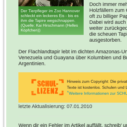
Doch immer mehr
Holzfällern zum
Der Tierpfleger im Zoo Hannover
schleckt ein leckeres Eis - bis es
oft zu billiger P
ihm die Tapire wegschnappen.
Dabei wird auch
(Quelle: Kai Hirschmann (Helles
weiter zurückge
Köpfchen))
die scheuen Tapi
ausgestorben.
Der Flachlandtapir lebt im dichten Amazonas-U
Venezuela und Guayana über Kolumbien und Bra
Argentinien.
Hinweis zum Copyright: Die priv
Texte ist kostenlos. Schulen und 
Weitere Informationen zur SCHU
letzte Aktualisierung: 07.01.2010
Wenn dir ein Fehler im Artikel auffällt, schreib' 