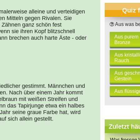
Quiz 
malerweise alleine und verteidigen
len Mitteln gegen Rivalen. Sie
Aus was be
n Zähnen ganz schön fest
nn sie ihren Kopf blitzschnell
Aus purem 
nn brechen auch harte Äste - oder
Bronze
Aus kristall
Rauch
Aus gesch
Gestein
riedlicher gestimmt. Männchen und
Aus flüssig
en. Nach über einem Jahr kommt
kelbraun mit weißen Streifen und
n das Tapirjunge etwa ein halbes
Jahr seine graue Farbe hat, wird
f sich allein gestellt.
Zuletzt hä
Was fressen 