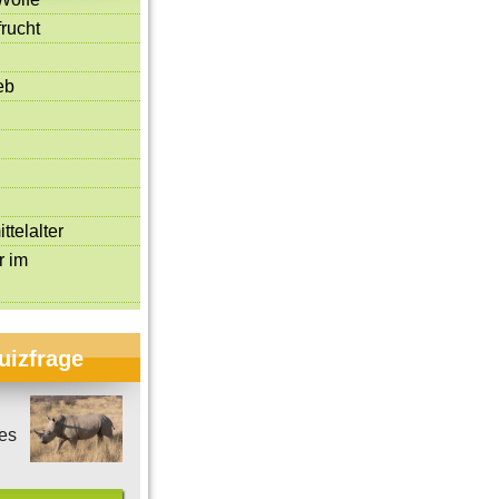
rucht
eb
ttelalter
r im
uizfrage
es