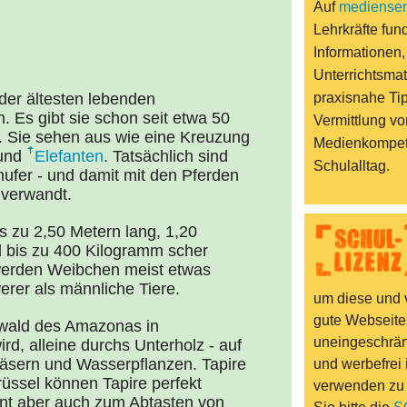
Auf
mediensen
Lehrkräfte fund
Informationen,
Unterrichtsmat
 der ältesten lebenden
praxisnahe Ti
n. Es gibt sie schon seit etwa 50
Vermittlung vo
n. Sie sehen aus wie eine Kreuzung
Medienkompet
 und
Elefanten
. Tatsächlich sind
Schulalltag.
ufer - und damit mit den Pferden
verwandt.
s zu 2,50 Metern lang, 1,20
 bis zu 400 Kilogramm scher
werden Weibchen meist etwas
rer als männliche Tiere.
um diese und v
gute Webseite
Urwald des Amazonas in
uneingeschränk
rd, alleine durchs Unterholz - auf
räsern und Wasserpflanzen. Tapire
und werbefrei 
rüssel können Tapire perfekt
verwenden zu
ent aber auch zum Abtasten von