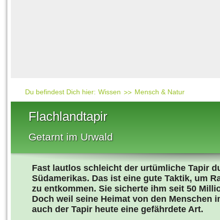
Häufig gesucht
Mensch & Natur
Beliebte Artikel
Gesellschaft & Politi
Ratgeber & Tipps
Universum
Kunst
Technik
Du befindest Dich hier:
Wissen
Mensch & Natur
Kinderuni
Flachlandtapir
Länderlexikon
Getarnt im Urwald
Fragen und Antwort
Fast lautlos schleicht der urtümliche Tapir
Südamerikas. Das ist eine gute Taktik, um 
zu entkommen. Sie sicherte ihm seit 50 Mill
Doch weil seine Heimat von den Menschen imm
auch der Tapir heute eine gefährdete Art.