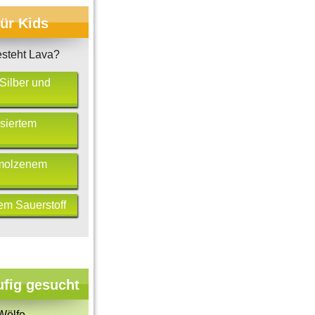
für Kids
steht Lava?
Silber und
isiertem
molzenem
em Sauerstoff
ufig gesucht
Wölfe