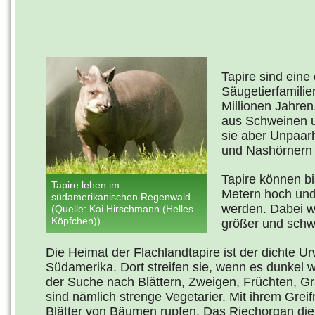
Tapire sind eine
Säugetierfamilie
Millionen Jahre
aus Schweinen
sie aber Unpaarh
und Nashörnern 
Tapire können bi
Tapire leben im
Metern hoch und
südamerikanischen Regenwald.
werden. Dabei 
(Quelle: Kai Hirschmann (Helles
Köpfchen))
größer und schwe
Die Heimat der Flachlandtapire ist der dichte 
Südamerika. Dort streifen sie, wenn es dunkel wi
der Suche nach Blättern, Zweigen, Früchten, G
sind nämlich strenge Vegetarier. Mit ihrem Greif
Blätter von Bäumen rupfen. Das Riechorgan di