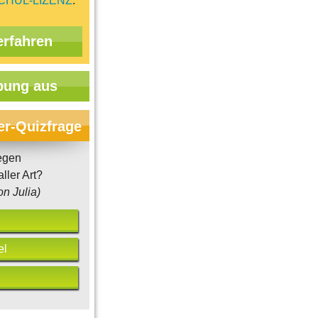
CHUL-LIZENZ
.
erfahren
ung aus
er-Quizfrage
egen
ller Art?
on Julia)
el