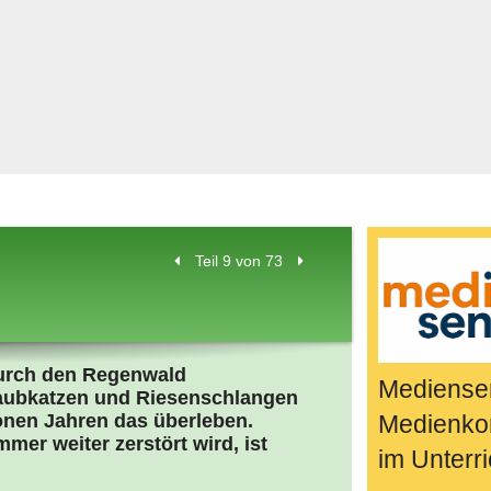
Bücher & Fil
k
Quiz-Spiele
Spiele & Idee
Jugendreport
Rezeptideen
Game-Tests
Reisen, Even
Teil 9 von 73
E-Cards
en
 durch den Regenwald
Mediensen
Raubkatzen und Riesenschlangen
ionen Jahren das überleben.
Medienko
er weiter zerstört wird, ist
im Unterri