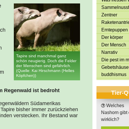
e
Sammelnussf
Zentner
Raketenantri
uch
Erntepuppen
Der körper
Der Mensch
h
Narrativ
Tapire sind manchmal ganz
Die pest im mi
schön neugierig. Doch die Felder
der Menschen sind gefährlich.
Gebetshäuse
(Quelle: Kai Hirschmann (Helles
um
buddhismus
Köpfchen))
 Regenwald ist bedroht
Tier-Q
Regenwäldern Südamerikas
Welches
 Tapire bisher immer zurückziehen
Nashorn gibt 
inden verstecken. Ihr Bestand war
wirklich?