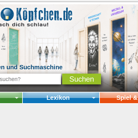
en und Suchmaschine
Lexikon
Spiel 
Startseite Lexikon
Startseite Spi
Online-Spiele
Mitmachen & 