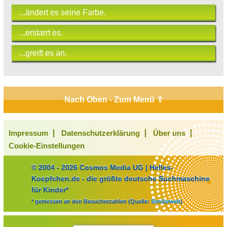
...ändert es seine Farbe.
...erstarrt es.
...greift es an.
Nach Oben - Zum Menü ⇧
Impressum
Datenschutzerklärung
Über uns
Cookie-Einstellungen
© 2004 - 2026 Cosmos Media UG | Helles-
Koepfchen.de - die größte deutsche Suchmaschine
für Kinder*
* gemessen an den Besucherzahlen (Quelle:
Similarweb
)