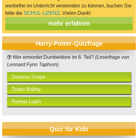
werbefrei im Unterricht verwenden zu können, buchen Sie
bitte die
SCHUL-LIZENZ
. Vielen Dank!
mehr erfahren
Harry-Potter-Quizfrage
Wer ermordet Dumbeldore im 6. Teil?
(Leserfrage von
Lennard Fynn Taphorn)
Severus Snape
Drako Malfoy
Remus Lupin
Quiz für Kids