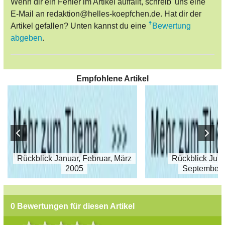
Wenn dir ein Fehler im Artikel auffällt, schreib' uns eine
E-Mail an redaktion@helles-koepfchen.de. Hat dir der
Artikel gefallen? Unten kannst du eine
Bewertung
abgeben
.
Empfohlene Artikel
Rückblick Januar, Februar, März
Rückblick Juli,
2005
September 
0 Bewertungen für diesen Artikel