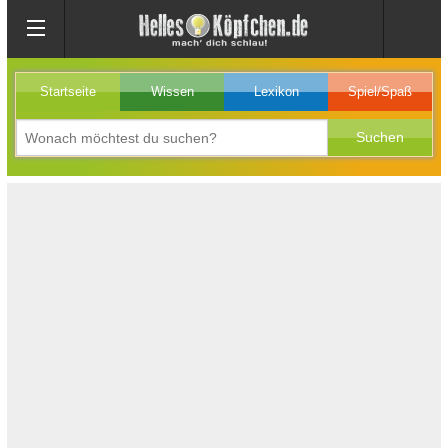
Startseite
Wissen
Lexikon
Spiel/Spaß