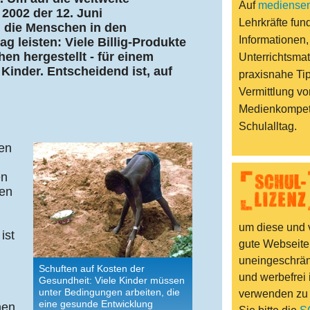
Auf
mediensen
2002 der 12. Juni
Lehrkräfte fund
h die Menschen in den
Informationen,
 leisten: Viele Billig-Produkte
n hergestellt - für einem
Unterrichtsmat
Kinder. Entscheidend ist, auf
praxisnahe Ti
Vermittlung vo
Medienkompet
Schulalltag.
en
en
nen
um diese und v
ist
gute Webseite
uneingeschränk
Schuften auf Kosten der
und werbefrei 
Gesundheit: Viele Kinder müssen
unter Bedingungen arbeiten, die
verwenden zu
eine gesunde Entwicklung
hen