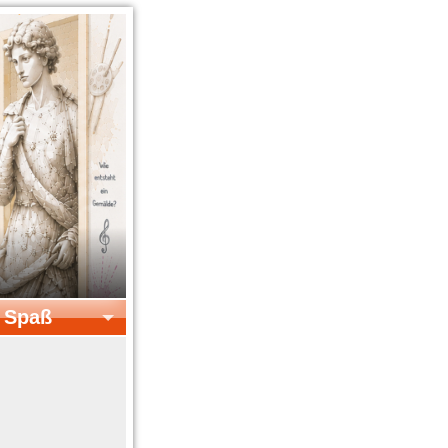
& Spaß
el & Spaß
Kreatives