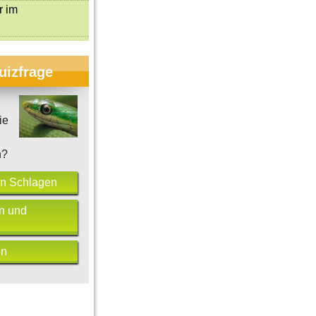
r im
uizfrage
ie
h?
n Schlagen
n und
en