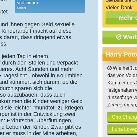
Sie bitte die
S
verhindern.
Vielen Dank!
Unicef
utet
mehr 
und ihnen gegen Geld sexuelle
n Kinderarbeit macht auf diese
Werb
s daran, dass dringend etwas
ss.
Harry-Pott
t jeden Tag in einem
 durch den Stollen und verpackt
Wie heißt 
tieres. Acht Stunden und mehr
e Tageslicht - obwohl in Kolumbien
das von Volde
mand kümmert sich darum, ob die
Kammer des 
durch sparen sich die
festgehalten 
n so auszubauen, dass auch
(Leserfrage v
ekommen die Kinder weniger Geld
Zimmermann, 
sie leichter "mundtot" zu kriegen.
er ist in der Entwicklung zwei
Cho Chang
en: Erdrutsche, Überflutungen,
d Leben der Kinder. Zwar gibt es
Luna Love
er er muss in der Mine arbeiten,