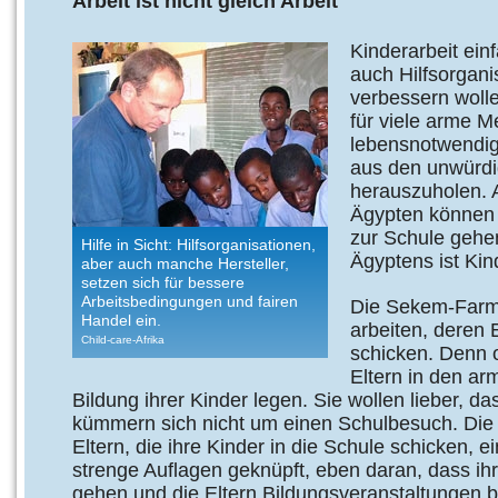
Arbeit ist nicht gleich Arbeit
Kinderarbeit ein
auch Hilfsorgani
verbessern woll
für viele arme M
lebensnotwendig.
aus den unwürdi
herauszuholen. A
Ägypten können 
zur Schule gehe
Hilfe in Sicht: Hilfsorganisationen,
Ägyptens ist Kin
aber auch manche Hersteller,
setzen sich für bessere
Arbeitsbedingungen und fairen
Die Sekem-Farm d
Handel ein.
arbeiten, deren 
Child-care-Afrika
schicken. Denn o
Eltern in den a
Bildung ihrer Kinder legen. Sie wollen lieber, d
kümmern sich nicht um einen Schulbesuch. Die b
Eltern, die ihre Kinder in die Schule schicken, e
strenge Auflagen geknüpft, eben daran, dass ih
gehen und die Eltern Bildungsveranstaltungen 