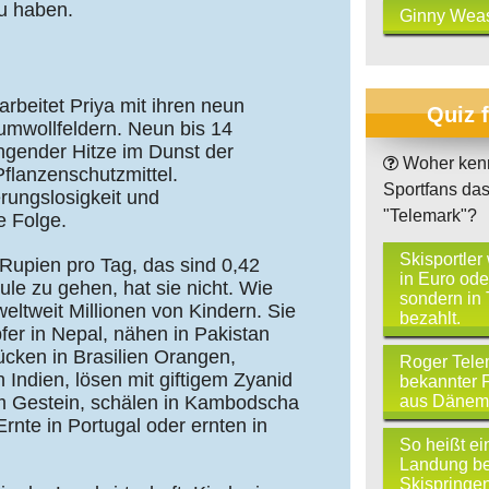
zu haben.
Ginny Wea
rbeitet Priya mit ihren neun
Quiz 
umwollfeldern. Neun bis 14
engender Hitze im Dunst der
Woher kenn
Pflanzenschutzmittel.
Sportfans das
rungslosigkeit und
"Telemark"?
e Folge.
Skisportler
 Rupien pro Tag, das sind 0,42
in Euro oder
ule zu gehen, hat sie nicht. Wie
sondern in
eltweit Millionen von Kindern. Sie
bezahlt.
fer in Nepal, nähen in Pakistan
cken in Brasilien Orangen,
Roger Telem
n Indien, lösen mit giftigem Zyanid
bekannter F
aus Dänem
m Gestein, schälen in Kambodscha
Ernte in Portugal oder ernten in
So heißt ei
Landung b
Skispringen