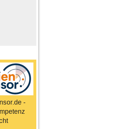
me
n
er
ts & Sport
sor.de -
mpetenz
cht