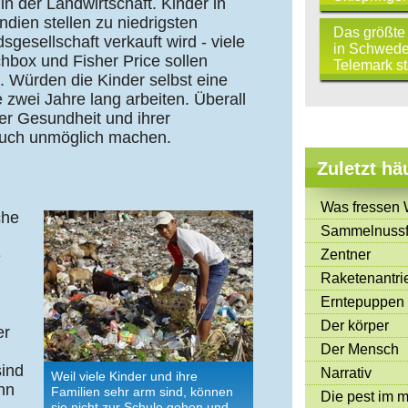
in der Landwirtschaft. Kinder in
ndien stellen zu niedrigsten
Das größte 
gesellschaft verkauft wird - viele
in Schweden
hbox und Fisher Price sollen
Telemark sta
n. Würden die Kinder selbst eine
 zwei Jahre lang arbeiten. Überall
er Gesundheit und ihrer
such unmöglich machen.
Zuletzt hä
Was fressen 
che
Sammelnussf
Zentner
e
Raketenantri
Erntepuppen
Der körper
er
Der Mensch
sind
Narrativ
Weil viele Kinder und ihre
ann
Familien sehr arm sind, können
Die pest im mi
sie nicht zur Schule gehen und