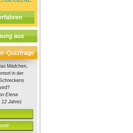
CHUL-LIZENZ
.
erfahren
ung aus
er-Quizfrage
das Mädchen,
mort in der
Schreckens
wird?
on Elena
12 Jahre)
good