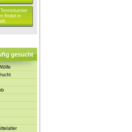
Tennisturnier
 findet in
tt.
ufig gesucht
Wölfe
rucht
eb
ttelalter