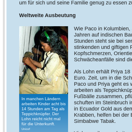
um für sich und seine Familie genug zu essen 
Weltweite Ausbeutung
Wie Paco in Kolumbien, a
Jahren auf indischen Ba
Stunden steht sie bei s
stinkenden und giftigen 
Kopfschmerzen, Orientie
Schwächeanfälle sind di
Als Lohn erhält Priya 18
Euro. Zeit, um in die Sch
Paco und Priya geht es w
arbeiten als Teppichknüp
Fußbälle zusammen, pflü
In manchen Ländern
schuften im Steinbruch i
arbeiten Kinder acht bis
in Ecuador Gold aus de
14 Stunden am Tag als
Teppichknüpfer. Der
Krabben, helfen bei der 
Lohn reicht nicht mal
Simbabwe Tabak.
für die Unterkunft.
Unicef