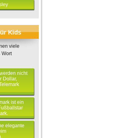
sley
für Kids
en viele
 Wort
 werden nicht
 Dollar,
 Telemark
ark ist ein
ußballstar
ark.
ne elegante
eim
.