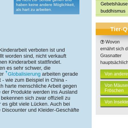
Gebetshäuse
haben keine andere Möglichkeit,
als hart zu arbeiten.
buddhismus
Tier-Q
Wovon
ernährt sich d
Kinderarbeit verboten ist und
lt worden sind, nicht verkauft
Grasnatter
n Kinderarbeit stattfindet.
hauptsächlic
n es sehr schwer, die
der
Globalisierung
arbeiten gerade
Von andere
- wie zum Beispiel in China -
Von Mäuse
ch harte menschliche Arbeit gegen
Fröschen
le der Produkte werden ins Ausland
bekennen sich zwar offiziell zu
Von Insekt
 es gibt viele Lücken. Auch bei
 Discounter und Kleider-Geschäfte