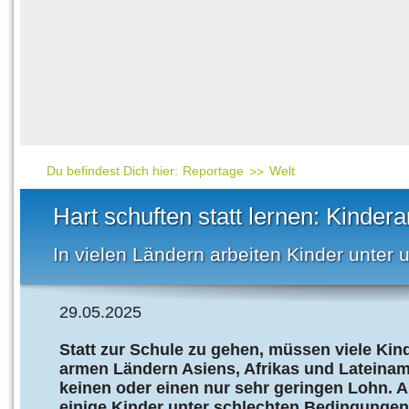
Häufig gesucht
Mensch & Natur
Beliebte Artikel
Gesellschaft & Politi
Ratgeber & Tipps
Universum
Kunst
Technik
Du befindest Dich hier:
Reportage
Welt
Kinderuni
Hart schuften statt lernen: Kindera
Länderlexikon
In vielen Ländern arbeiten Kinder unter
Fragen und Antwort
29.05.2025
Statt zur Schule zu gehen, müssen viele Kind
armen Ländern Asiens, Afrikas und Lateiname
keinen oder einen nur sehr geringen Lohn. A
einige Kinder unter schlechten Bedingungen.