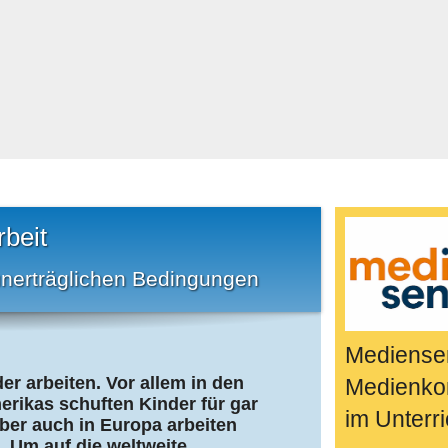
Bücher & Fil
k
Quiz-Spiele
Spiele & Idee
Jugendreport
Rezeptideen
Game-Tests
Reisen, Even
rbeit
E-Cards
 unerträglichen Bedingungen
en
Mediensen
er arbeiten. Vor allem in den
Medienko
rikas schuften Kinder für gar
im Unterri
ber auch in Europa arbeiten
 Um auf die weltweite