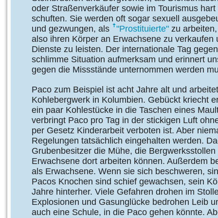
oder Straßenverkäufer sowie im Tourismus hart
schuften. Sie werden oft sogar sexuell ausgebe
und gezwungen, als
"Prostituierte"
zu arbeiten,
also ihren Körper an Erwachsene zu verkaufen 
Dienste zu leisten. Der internationale Tag gege
schlimme Situation aufmerksam und erinnert un
gegen die Missstände unternommen werden mu
Paco zum Beispiel ist acht Jahre alt und arbeite
Kohlebergwerk in Kolumbien. Gebückt kriecht er
ein paar Kohlestücke in die Taschen eines Maul
verbringt Paco pro Tag in der stickigen Luft ohn
per Gesetz Kinderarbeit verboten ist. Aber nie
Regelungen tatsächlich eingehalten werden. Da
Grubenbesitzer die Mühe, die Bergwerksstolle
Erwachsene dort arbeiten können. Außerdem b
als Erwachsene. Wenn sie sich beschweren, sind 
Pacos Knochen sind schief gewachsen, sein Körp
Jahre hinterher. Viele Gefahren drohen im Stoll
Explosionen und Gasunglücke bedrohen Leib un
auch eine Schule, in die Paco gehen könnte. Ab