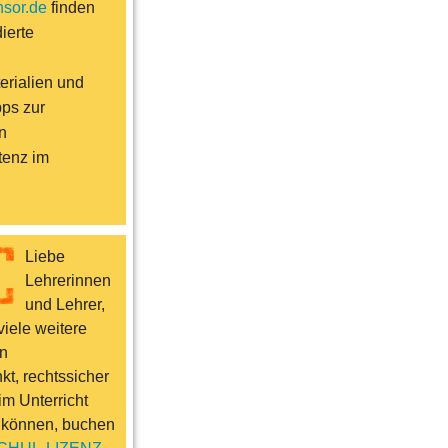
sor.de
finden
ierte
erialien und
pps zur
n
enz im
Liebe
Lehrerinnen
und Lehrer,
iele weitere
n
t, rechtssicher
im Unterricht
 können, buchen