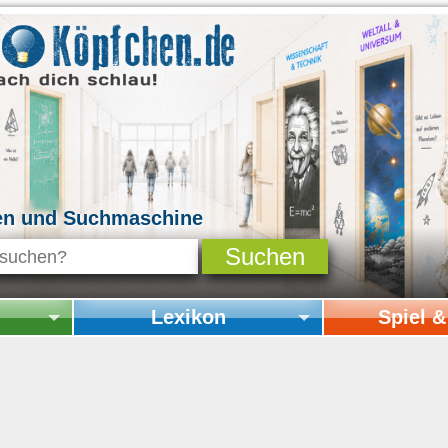
en und Suchmaschine
Lexikon
Spiel 
Startseite Lexikon
Startseite Spi
Online-Spiele
Mitmachen & 