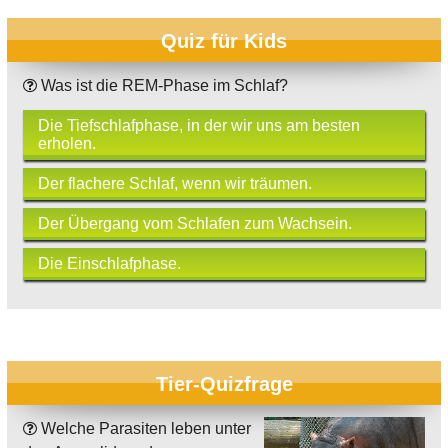
Quiz für Kids
Was ist die REM-Phase im Schlaf?
Die Tiefschlafphase, in der wir uns am besten
erholen.
Der flachere Schlaf, wenn wir träumen.
Der Übergang vom Schlafen zum Wachsein.
Die Einschlafphase.
Tier-Quizfrage
Welche Parasiten leben unter