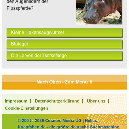
den Augenlidern der
Flusspferde?
Kleine Hakensaugwürmer
Blutegel
Die Larven der Tsetsefliege
Nach Oben - Zum Menü ⇧
Impressum
Datenschutzerklärung
Über uns
Cookie-Einstellungen
© 2004 - 2026 Cosmos Media UG | Helles-
Koepfchen.de - die größte deutsche Suchmaschine