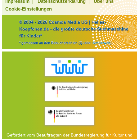
Impressum
Datenschutzerklärung
Über uns
Cookie-Einstellungen
© 2004 - 2026 Cosmos Media UG | Helles-
Koepfchen.de - die größte deutsche Suchmaschine
für Kinder*
* gemessen an den Besucherzahlen (Quelle:
Similarweb
)
Gefördert vom Beauftragten der Bundesregierung für Kultur und