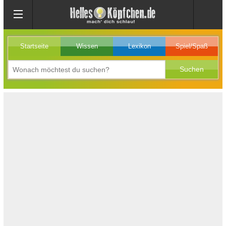
Startseite
Wissen
Lexikon
Spiel/Spaß