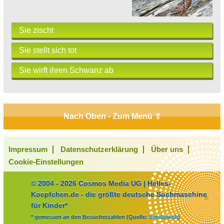
Sie zischt
Sie stellt sich tot
Sie wirft ihren Schwanz ab
Nach Oben - Zum Menü ⇧
Impressum
Datenschutzerklärung
Über uns
Cookie-Einstellungen
© 2004 - 2026 Cosmos Media UG | Helles-
Koepfchen.de - die größte deutsche Suchmaschine
für Kinder*
* gemessen an den Besucherzahlen (Quelle:
Similarweb
)