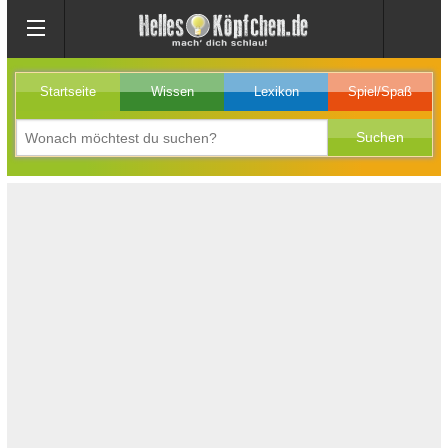
Startseite
Wissen
Lexikon
Spiel/Spaß