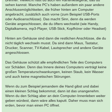
Brenner. Vielleicht hast du auch ein Kartenlesegerät, das du
sehen kannst. Manche PC's haben außerdem ein paar andere
Anschlussmöglichkeiten, die früher hinten am Computer
angebracht, zusätzlich auch vorne (zum Beispiel USB-Ports
oder Audioanschlüsse). Das macht Sinn, denn da werden
Geräte angeschlossen, die du öfters wechselst (wie Handy,
Digitalkamera, mp3-Player, USB-Stick, Kopfhörer oder Headset)
Hinten am Gehäuse sind dann die restlichen Anschlüsse, die du
nicht täglich wechseln musst. Da sind dann Maus, Tastatur,
Drucker, Scanner, TV-Kabel, Lautsprecher und andere Geräte
angeschlossen.
Das Gehäuse schützt alle empfindlichen Teile des Computers
vor Schäden. Denn das Innere deines Computers verträgt keine
großen Temperaturschwankungen, keinen Staub, kein Wasser
und auch keine magnetischen Störungen.
Wenn du zum Beispiel jemandem die Hand gibst und dabei
einen kleinen Schlag bekommst, dann ist das unangenehm.
Wenn du den Schlag aber an dein Computer-Innenleben weiter
geben würdest, dann wäre alles kaputt. Daher muss man sich
erden, bevor man einen PC öffnet.