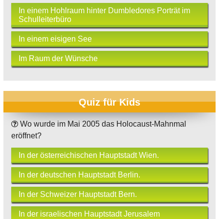
In einem Hohlraum hinter Dumbledores Porträt im
Schulleiterbüro
In einem eisigen See
Im Raum der Wünsche
Quiz für Kids
Wo wurde im Mai 2005 das Holocaust-Mahnmal
eröffnet?
In der österreichischen Hauptstadt Wien.
In der deutschen Hauptstadt Berlin.
In der Schweizer Hauptstadt Bern.
In der israelischen Hauptstadt Jerusalem