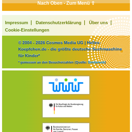
Nach Oben - Zum Menü ⇧
Impressum
Datenschutzerklärung
Über uns
Cookie-Einstellungen
© 2004 - 2026 Cosmos Media UG | Helles-
Koepfchen.de - die größte deutsche Suchmaschine
für Kinder*
* gemessen an den Besucherzahlen (Quelle:
Similarweb
)