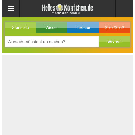
Startseite
Wissen
Lexikon
Spiel/Spaß