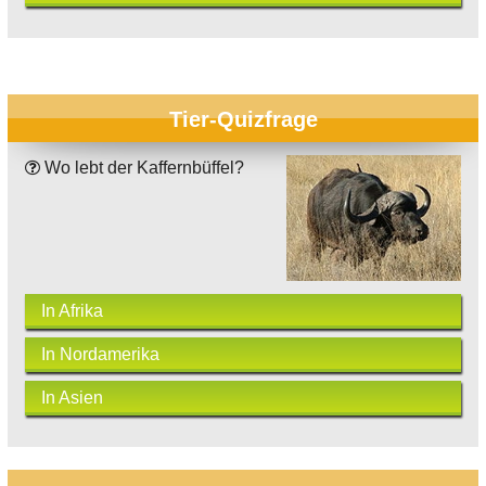
Tier-Quizfrage
Wo lebt der Kaffernbüffel?
In Afrika
In Nordamerika
In Asien