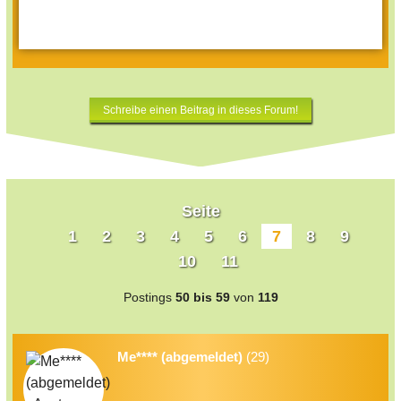
Schreibe einen Beitrag in dieses Forum!
Seite
1
2
3
4
5
6
7
8
9
10
11
Postings
50 bis 59
von
119
Me**** (abgemeldet)
(29)