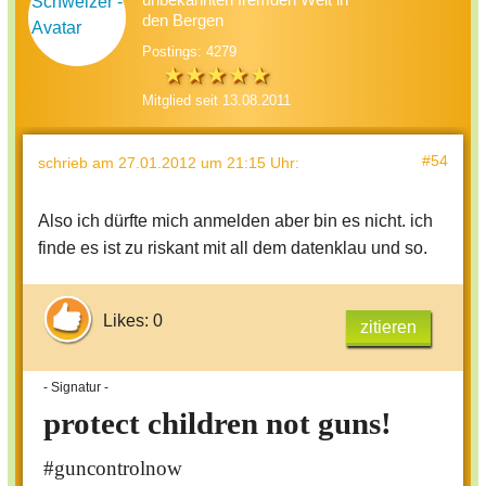
den Bergen
Postings: 4279
Mitglied seit 13.08.2011
#54
schrieb
am 27.01.2012 um 21:15 Uhr
:
Also ich dürfte mich anmelden aber bin es nicht. ich
finde es ist zu riskant mit all dem datenklau und so.
Likes: 0
zitieren
- Signatur -
protect children not guns!
#guncontrolnow