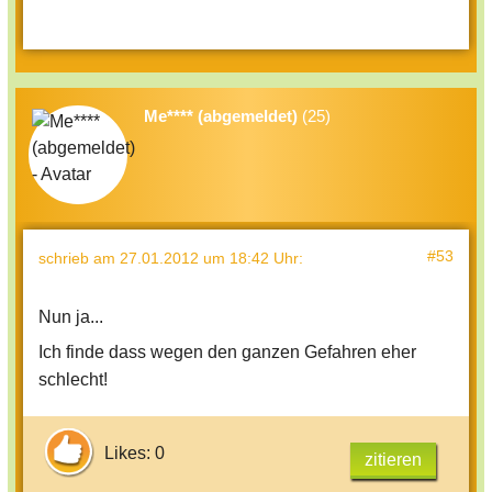
Me**** (abgemeldet)
(25)
#53
schrieb
am 27.01.2012 um 18:42 Uhr
:
Nun ja...
Ich finde dass wegen den ganzen Gefahren eher
schlecht!
Likes: 0
zitieren