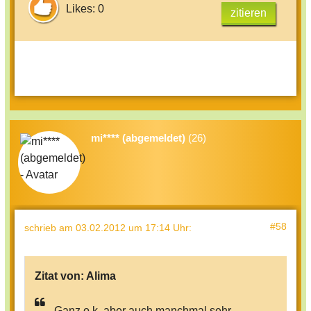
Likes: 0
zitieren
mi**** (abgemeldet)
(26)
#58
schrieb
am 03.02.2012 um 17:14 Uhr
:
Zitat von:
Alima
Ganz o.k. aber auch manchmal sehr