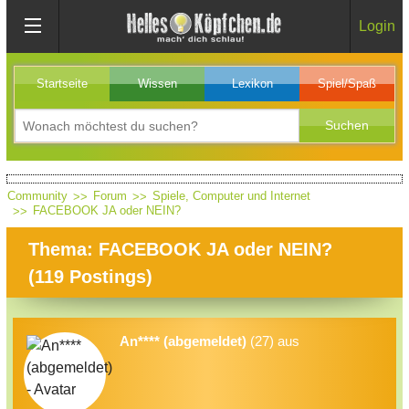
Login
Startseite
Wissen
Lexikon
Spiel/Spaß
Community
Forum
Spiele, Computer und Internet
FACEBOOK JA oder NEIN?
Thema: FACEBOOK JA oder NEIN?
(
119
Postings)
An**** (abgemeldet)
(27) aus