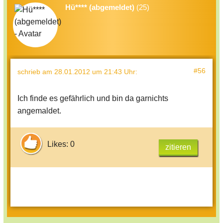
Hü**** (abgemeldet)
(25)
#56
schrieb
am 28.01.2012 um 21:43 Uhr
:
Ich finde es gefährlich und bin da garnichts
angemaldet.
Likes: 0
zitieren