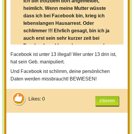
ich bin trotzdem dort angemeldet,
heimlich. Wenn meine Mutter wüsste
dass ich bei Facebook bin, krieg ich
lebenslangen Hausarrest. Oder
schlimmer !!! Ehrlich gesagt, bin ich ja
auch erst sein sehr kurzer zeit bei
Facebook und kann deswegen noch
nicht genau die Seite beurteilen. Ich
Facebook ist unter 13 illegal! Wer unter 13 drin ist,
persönich finde es dort gar nicht so
hat sein Geb. manipuliert.
gefährlich wie machen behaupten !
Und Facebook ist schlimm, deine persönlichen
Außerdem ist mein Schwarm dort, und
Daten werden missbraucht! BEWIESEN!
noch ein paar andere aus meiner
Klasse. Ein Klassenkamerade von mir
ist auch dort heimlich angemeldet.
Likes: 0
zitieren
Aber das Risiko , dass ich von meiner
Ma erwischt werde dass ich bei fb bin
ist leider ziemlich groß. Darum
probiere ich es geheim zu halten.