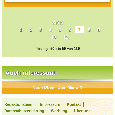
Allerdings empfehle ich selber
Facebbok nur für Kinder ab 10 Jahren-
dadrunter ist auch für mich total
bekloppt. Meine Freundin hat sich dort
Seite
sogar schon mit 9 angemeldet ! Das
1
2
3
4
5
6
7
8
9
lass ich dann lieber, und das würde
10
11
ich euch auch raten !!!!
Lg, eure Kelli
Postings
50 bis 59
von
119
Auch interessant:
Nach Oben - Zum Menü ⇧
Redaktionsteam
Impressum
Kontakt
Datenschutzerklärung
Werbung
Über uns