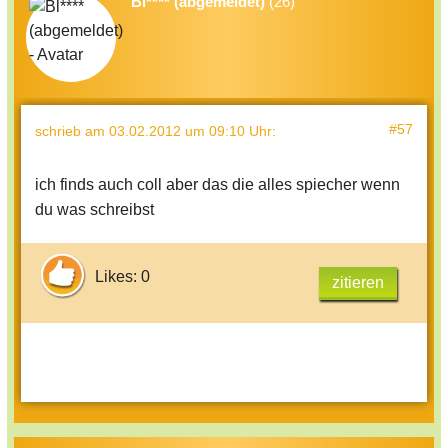
Bl**** (abgemeldet)
(26)
#57
schrieb
am 03.02.2012 um 09:10 Uhr
:
ich finds auch coll aber das die alles spiecher wenn
du was schreibst
Likes: 0
zitieren