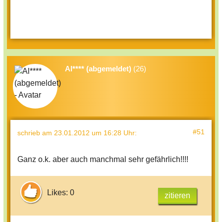
Al**** (abgemeldet)
(26)
#51
schrieb
am 23.01.2012 um 16:28 Uhr
:
Ganz o.k. aber auch manchmal sehr gefährlich!!!!
Likes: 0
zitieren