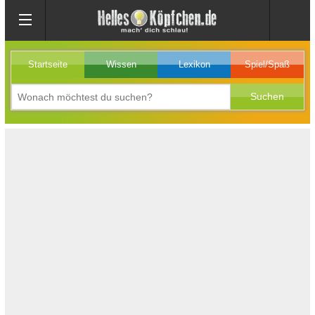
Startseite
Wissen
Lexikon
Spiel/Spaß