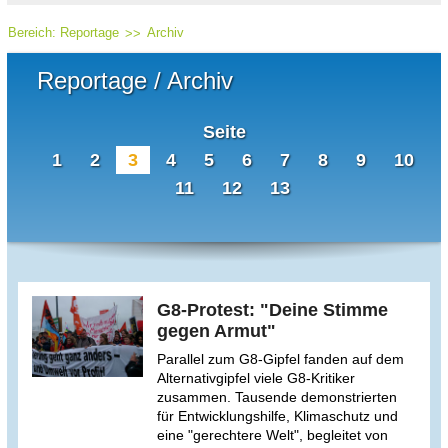
Bereich:
Reportage
Archiv
Reportage / Archiv
Seite
1
2
3
4
5
6
7
8
9
10
11
12
13
G8-Protest: "Deine Stimme
gegen Armut"
Parallel zum G8-Gipfel fanden auf dem
Alternativgipfel viele G8-Kritiker
zusammen. Tausende demonstrierten
für Entwicklungshilfe, Klimaschutz und
eine "gerechtere Welt", begleitet von