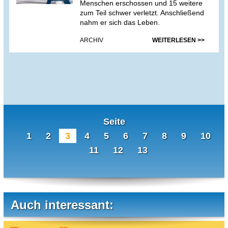
Menschen erschossen und 15 weitere
zum Teil schwer verletzt. Anschließend
nahm er sich das Leben.
ARCHIV
WEITERLESEN >>
Seite
1
2
3
4
5
6
7
8
9
10
11
12
13
Auch interessant: