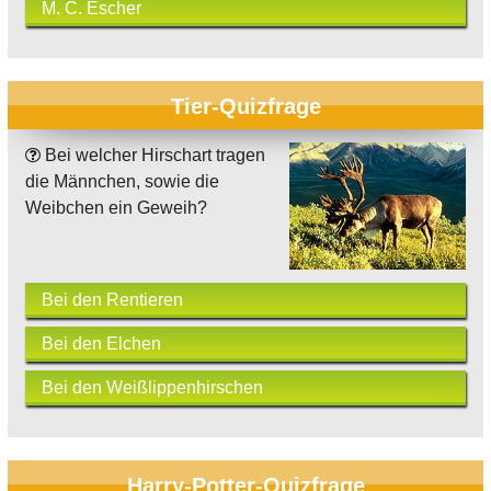
M. C. Escher
Tier-Quizfrage
Bei welcher Hirschart tragen
die Männchen, sowie die
Weibchen ein Geweih?
Bei den Rentieren
Bei den Elchen
Bei den Weißlippenhirschen
Harry-Potter-Quizfrage