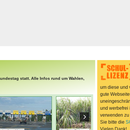
Bücher & Fil
k
Quiz-Spiele
Spiele & Idee
Jugendreport
Rezeptideen
Game-Tests
Reisen, Even
E-Cards
ndestag statt. Alle Infos rund um Wahlen,
en
um diese und v
gute Webseite
uneingeschränk
und werbefrei 
verwenden zu
Sie bitte die
S
Vielen Dank!