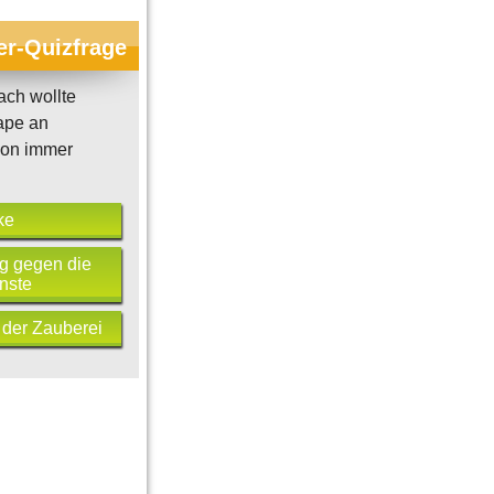
er-Quizfrage
ch wollte
ape an
hon immer
ke
g gegen die
nste
 der Zauberei