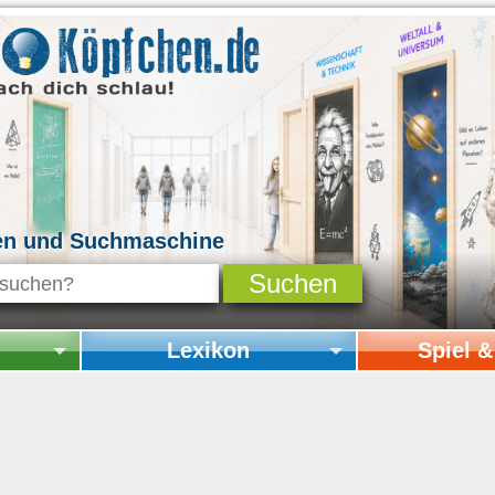
en und Suchmaschine
Lexikon
Spiel 
Startseite Lexikon
Startseite Spi
Online-Spiele
Mitmachen & 