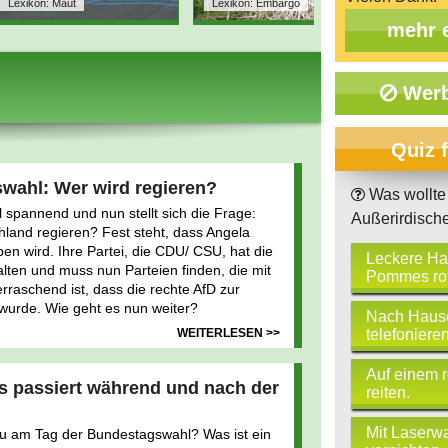
Lexikon: Maut
Lexikon: Embargo
Lexiko
mehr 
Werb
Quiz 
wahl: Wer wird regieren?
Was wollte 
 spannend und nun stellt sich die Frage:
Außerirdische
hland regieren? Fest steht, dass Angela
en wird. Ihre Partei, die CDU/ CSU, hat die
Leckere Ha
ten und muss nun Parteien finden, die mit
Pommes rot
raschend ist, dass die rechte AfD zur
t wurde. Wie geht es nun weiter?
Nach Haus
WEITERLESEN >>
telefonieren
Auf einem 
 passiert während und nach der
reiten.
Mit Laserwa
au am Tag der Bundestagswahl? Was ist ein