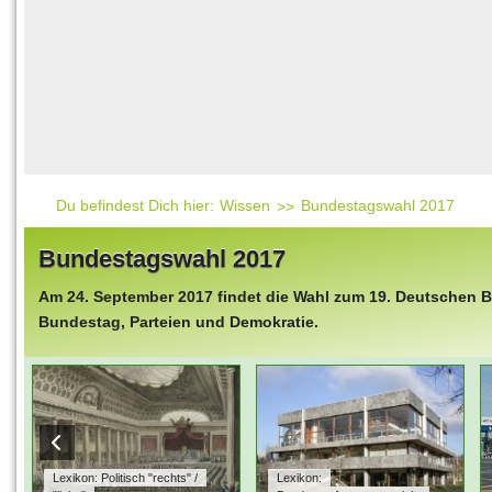
Häufig gesucht
Mensch & Natur
Beliebte Artikel
Gesellschaft & Politi
Ratgeber & Tipps
Universum
Kunst
Technik
Du befindest Dich hier:
Wissen
Bundestagswahl 2017
Kinderuni
Bundestagswahl 2017
Länderlexikon
Am 24. September 2017 findet die Wahl zum 19. Deutschen Bu
Fragen und Antwort
Bundestag, Parteien und Demokratie.
Lexikon: Politisch "rechts" /
Lexikon: