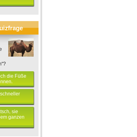
uizfrage
e
n“?
ich die Füße
ennen.
 schneller
tsch, sie
 dem ganzen