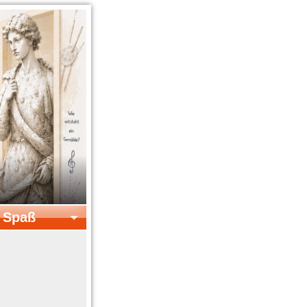
& Spaß
el & Spaß
Kreatives