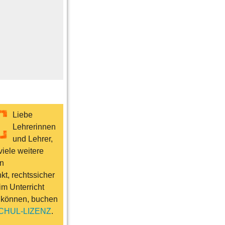
me
n
er
ts & Sport
Liebe
Lehrerinnen
und Lehrer,
iele weitere
n
t, rechtssicher
im Unterricht
 können, buchen
CHUL-LIZENZ
.