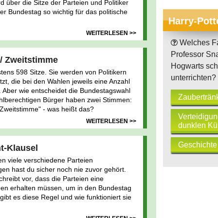
d über die Sitze der Parteien und Politiker
r Bundestag so wichtig für das politische
Harry-Pott
WEITERLESEN >>
Welches Fa
Professor Sn
 / Zweitstimme
Hogwarts sc
ens 598 Sitze. Sie werden von Politikern
unterrichten?
zt, die bei den Wahlen jeweils eine Anzahl
 Aber wie entscheidet die Bundestagswahl
Zauberträn
wahlberechtigen Bürger haben zwei Stimmen:
"Zweitstimme" - was heißt das?
Verteidigun
WEITERLESEN >>
dunklen Kü
Geschichte
t-Klausel
en viele verschiedene Parteien
en hast du sicher noch nie zuvor gehört.
hreibt vor, dass die Parteien eine
en erhalten müssen, um in den Bundestag
ibt es diese Regel und wie funktioniert sie