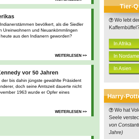
Tier-Q
erikas
Wo lebt de
Indianerstämmen bevölkert, als die Siedler
Kaffernbüffel
en Ureinwohnern und Neuankömmlingen
t heute aus den Indianern geworden?
In Afrika
WEITERLESEN >>
In Nordame
In Asien
 Kennedy vor 50 Jahren
der bis dahin jüngste gewählte Präsident
nderer, doch seine Amtszeit dauerte nicht
November 1963 wurde er Opfer eines
Harry-Pott
Wo hat Vol
WEITERLESEN >>
Seele verste
von Constant
Jahre)