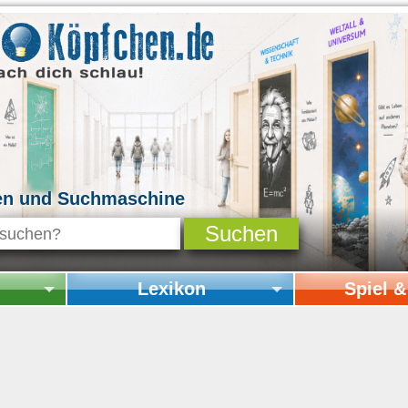
en und Suchmaschine
Lexikon
Spiel 
Startseite Lexikon
Startseite Spi
Online-Spiele
Mitmachen & 