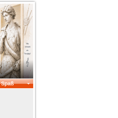
& Spaß
el & Spaß
Kreatives