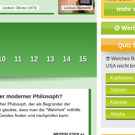
mehr 
Lexikon: Ölkrise (1973)
Lexikon: Biometrie
Lexiko
Werb
Quiz 
10
11
12
13
14
15
Welches Bu
USA reicht bis
Kalifornien
Sibirien
ter moderner Philosoph?
Kanada
her Philosoph, der als Begründer der
r glaubte, dass man die "Wahrheit" mithilfe
Alaska
 Geistes finden und nachprüfen kann.
WEITERLESEN >>