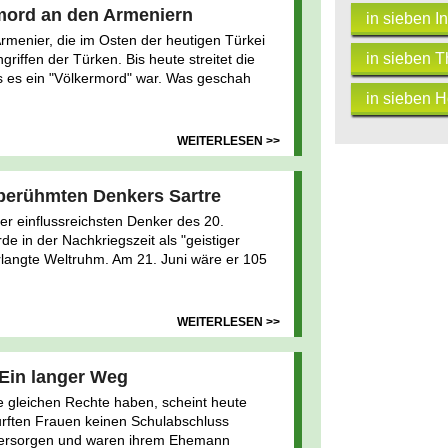
mord an den Armeniern
in sieben In
rmenier, die im Osten der heutigen Türkei
in sieben T
griffen der Türken. Bis heute streitet die
s es ein "Völkermord" war. Was geschah
in sieben 
WEITERLESEN >>
 berühmten Denkers Sartre
er einflussreichsten Denker des 20.
e in der Nachkriegszeit als "geistiger
langte Weltruhm. Am 21. Juni wäre er 105
WEITERLESEN >>
 Ein langer Weg
 gleichen Rechte haben, scheint heute
durften Frauen keinen Schulabschluss
 versorgen und waren ihrem Ehemann