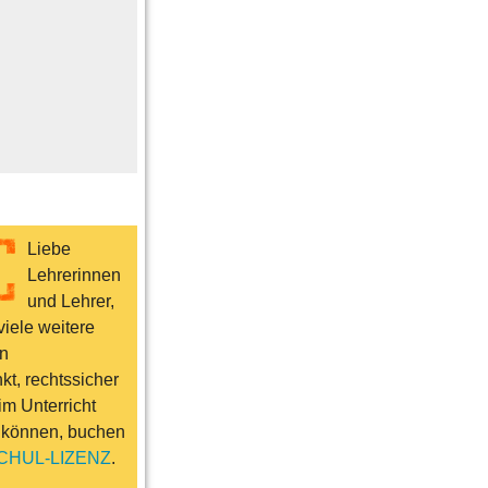
me
n
er
ts & Sport
Liebe
Lehrerinnen
und Lehrer,
iele weitere
n
t, rechtssicher
im Unterricht
 können, buchen
CHUL-LIZENZ
.