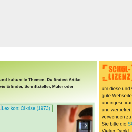
Bücher & Fil
k
Quiz-Spiele
Spiele & Idee
Jugendreport
Rezeptideen
Game-Tests
Reisen, Even
E-Cards
und kulturelle Themen. Du findest Artikel
en
 Erfinder, Schriftsteller, Maler oder
um diese und v
gute Webseite
uneingeschränk
und werbefrei 
verwenden zu
Sie bitte die
S
Vielen Dank!