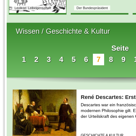
Lexikon: Leibeigenschaft
Der Bundespräsident
Wissen / Geschichte & Kultur
Seite
1
2
3
4
5
6
7
8
9
René Descartes: Ers
Descartes war ein französisc
modernen Philosophie gilt. E
der Urteilskraft des eigenen
GESCHICHTE & KULTUR