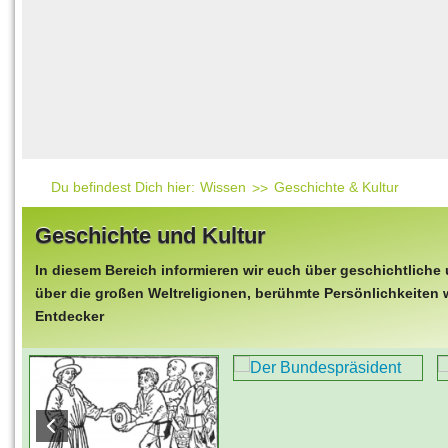
Häufig gesucht
Mensch & Natur
Beliebte Artikel
Gesellschaft & Politi
Ratgeber & Tipps
Universum
Kunst
Technik
Du befindest Dich hier:
Wissen
Geschichte & Kultur
Kinderuni
Geschichte und Kultur
Länderlexikon
In diesem Bereich informieren wir euch über geschichtliche 
Fragen und Antwort
über die großen Weltreligionen, berühmte Persönlichkeiten wie
Entdecker