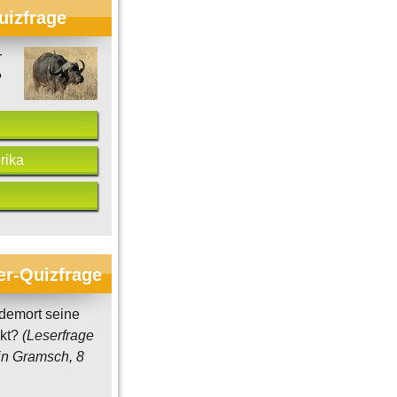
uizfrage
r
?
rika
er-Quizfrage
demort seine
ckt?
(Leserfrage
in Gramsch, 8